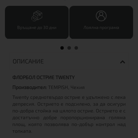
Връщане до 30 дни
Лоялна програма
ОПИСАНИЕ
ФЛОРБОЛ ОСТРИЕ TWENTY
Производител:
TEMPISH, Чехия
Twenty среднотвърдо острие е удължено с лека
депресия. Острието е подсилено, за да осигури
по-добра стойка на цялото острие. Острието е с
достатъчно добре поропорционирана голяма
площ, която позволява по-добър контрол над
топката.