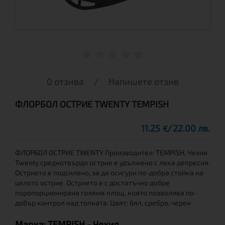
0 отзива
/
Напишете отзив
ФЛОРБОЛ ОСТРИЕ TWENTY TEMPISH
11.25
22.00 лв.
€
ФЛОРБОЛ ОСТРИЕ TWENTY Производител: TEMPISH, Чехия
Twenty среднотвърдо острие е удължено с лека депресия.
Острието е подсилено, за да осигури по-добра стойка на
цялото острие. Острието е с достатъчно добре
поропорционирана голяма площ, която позволява по-
добър контрол над топката. Цвят: бял, сребро, черен
Марка:
TEMPISH
- Чехия