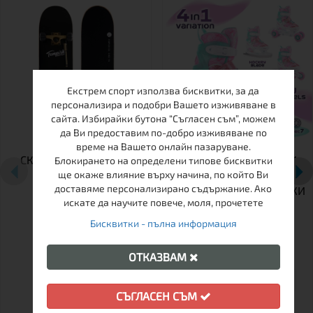
Екстрем спорт използва бисквитки, за да
персонализира и подобри Вашето изживяване в
сайта. Избирайки бутона “Съгласен съм”, можем
да Ви предоставим по-добро изживяване по
време на Вашето онлайн пазаруване.
СКЕЙТБОРД TEMPISH
ДЕТСКИ РЕГУЛИРУЕМИ
Блокирането на определени типове бисквитки
EMPTY
КЪНКИ TEMPISH TRILO 4
ще окаже влияние върху начина, по който Ви
доставяме персонализирано съдържание. Ако
В 1 GIRL – РОЛЕРИ, КЪНКИ
искате да научите повече, моля, прочетете
ЗА ЛЕД И РОЛКОВИ
КЪНКИ В ЕДНО
Бисквитки - пълна информация
ОТКАЗВАМ
26-29
30-33
34-37
СЪГЛАСЕН СЪМ