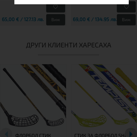
65,00 € / 127.13 лв.
69,00 € / 134.95 лв.
Виж
Виж
ДРУГИ КЛИЕНТИ ХАРЕСАХА
ФЛОРБОЛ СТИК
СТИК ЗА ФЛОРБОЛ SHOCK