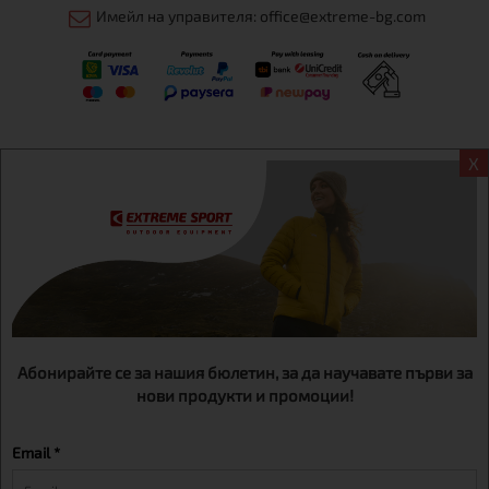
Имейл на управителя: office@extreme-bg.com
X
Информация
Екстрем спорт ЕООД, BG131452613, административен адрес
гр. София, Овча купел, ул.692, №12, офис 1, магазини
гр.София,бул. Дондуков 42, тел.:+359 895461012
Абонирайте се за нашия бюлетин, за да научавате първи за
нови продукти и промоции!
Email *