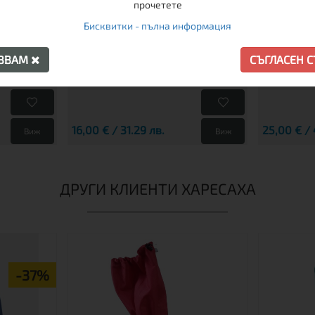
прочетете
Бисквитки - пълна информация
АЗВАМ
СЪГЛАСЕН 
L
S
16,00 € / 31.29 лв.
25,00 € / 
Виж
Виж
ДРУГИ КЛИЕНТИ ХАРЕСАХА
-37%