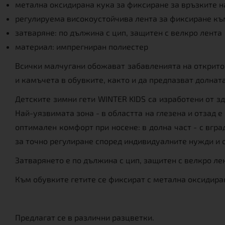
метална оксидирана кука за фиксиране за връзките н
регулируема високоустойчива лента за фиксиране къ
затваряне: по дължина с цип, защитен с велкро лента
материал: импрегниран полиестер
Всички малчугани обожават забавленията на открито в
и камъчета в обувките, както и да предпазват долната
Детските зимни гети WINTER KIDS са изработени от з
Най-уязвимата зона - в областта на глезена и отзад е
оптимален комфорт при носене: в долна част - с вград
за точно регулиране според индивидуалните нужди и 
Затварянето е по дължина с цип, защитен с велкро ле
Към обувките гетите се фиксират с метална оксидира
Предлагат се в различни разцветки.