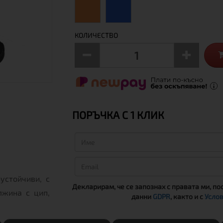
КОЛИЧЕСТВО
ПОРЪЧКА С 1 КЛИК
устойчиви, с
Декларирам, че се запознах с правата ми, по
лжина с цип,
данни
GDPR
, както и с
Услов