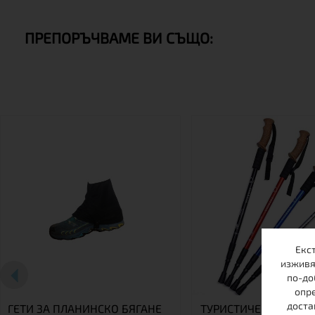
ПРЕПОРЪЧВАМЕ ВИ СЪЩО:
Екс
изживя
по-до
опре
доста
ГЕТИ ЗА ПЛАНИНСКО БЯГАНЕ
ТУРИСТИЧЕСКА ЩЕКА