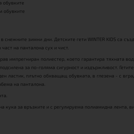
а обувките
м обувките
 снежните зимни дни. Детските гети WINTER KIDS са създ
 част на панталона сух и чист.
драв импрегниран полиестер, което гарантира тяхната вод
 подсилена за по-голяма сигурност и издържливост. Гетит
ен ластик, плътно обхващащ обувката, в глезена - с вгра
обема на панталона.
нта.
на кука за връзките и с регулируема полиамидна лента, в