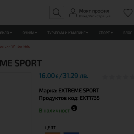
Моят профил
Вход/Регистрация
ЛЕКЛО
ОЧИЛА
ТУРИЗЪМ И КЪМПИНГ
СПОРТ
БЛОГ
детски Winter kids
REME SPORT
16.00
31.29 лв.
€
Марка:
EXTREME SPORT
Продуктов код:
EXT1735
В наличност
ЦВЯТ