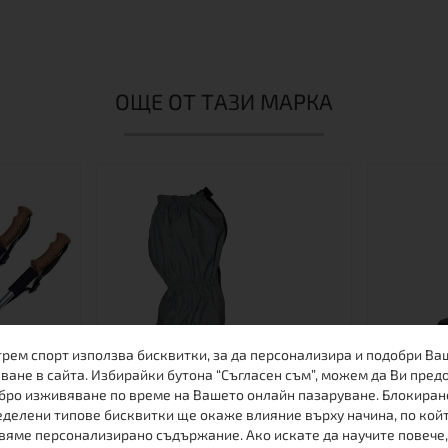
ОЩЕ ОТ ТАЗИ МАРКА
трем спорт използва бисквитки, за да персонализира и подобри Ва
ване в сайта. Избирайки бутона “Съгласен съм”, можем да Ви пред
бро изживяване по време на Вашето онлайн пазаруване. Блокиран
делени типове бисквитки ще окаже влияние върху начина, по кой
вяме персонализирано съдържание. Ако искате да научите повече,
 ENERGIA
ЛЕТНИ ГЕТИ
ГЕТИ КО