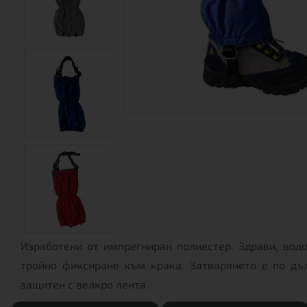
Изработени от импрегниран полиестер. Здрави, водо
тройно фиксиране към крака. Затварянето е по дъ
защитен с велкро лента.