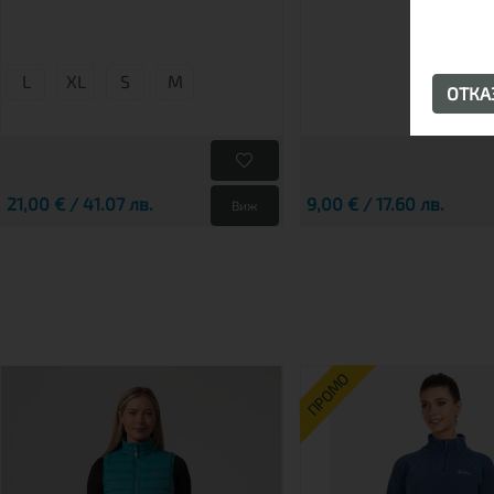
CORK
L
XL
S
М
ОТК
21,00 € / 41.07 лв.
9,00 € / 17.60 лв.
Виж
ПРОМО