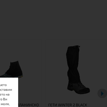
шето
оставим
ето на
то Ви
 моля,
РДУРА ЗА ПЛАНИНСКО
ГЕТИ WINTER 2 BLACK