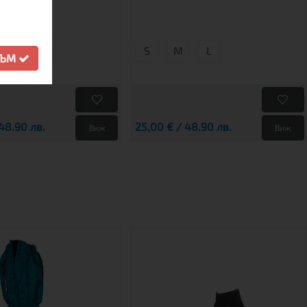
БЯГАНЕ
S
М
L
СЪМ
М
48.90 лв.
25,00 € / 48.90 лв.
Виж
Виж