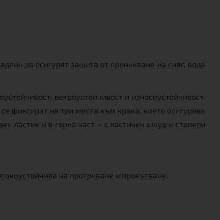
адени да осигурят защита от проникване на сняг, вода
оустойчивост, ветроустойчивост и износоустойчивост.
е се фиксират на три места към крака, което осигурява
ден ластик и в горна част – с ластичен шнур и стопери
исокоустойчива на протриване и прокъсване.