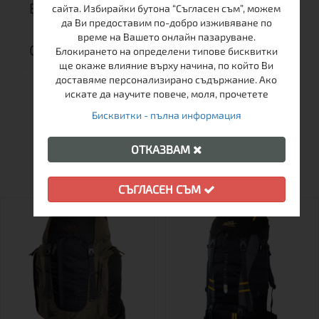
ВРЪЩАНЕ
сайта. Избирайки бутона “Съгласен съм”, можем
да Ви предоставим по-добро изживяване по
време на Вашето онлайн пазаруване.
ОТЗИВИ (0)
Блокирането на определени типове бисквитки
ще окаже влияние върху начина, по който Ви
доставяме персонализирано съдържание. Ако
искате да научите повече, моля, прочетете
Бисквитки - пълна информация
ОТКАЗВАМ
ОЩЕ ОТ ТАЗИ МАРКА
СЪГЛАСЕН СЪМ