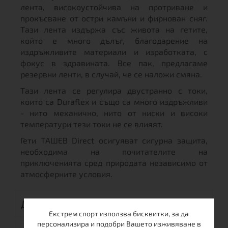
лента, високоустойчива на протриване и
прокъсване от остри камъни и фирнован сняг.
Тази лента издържа със живота на гетите,
който е много дълъг, благодарение на
издръжливите материали и изработката, с
фокус в здравината. Все пак, предлагаме
резервни ленти, в случай, че се наложи смяна.
Тази лента се регулира двустранно с токи,
които са Duraflex и също са много издръжливи
- нито механично, нито от ниски и високи
температури тези токи не се влияят.
Гети ТАШЕВ Direct осигуяват сигурна защита,
необходима на почитателите на
приключенията сред природата независимо от
атмосферните условия.
ДОСТАВКА
Екстрем спорт използва бисквитки, за да
персонализира и подобри Вашето изживяване в