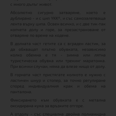
с много дълъг живот.
Абсолютно сигурно затваряне, което е
дублирано - и с цип YKK®, и със самозалепваща
лента върху ципа. Освен всичко, и с две тик-так
копчета долу и горе, за презастраховане от
отваряне по време на ходене.
В долната част гетите са с вграден ластик, за
да обхващат плътно обувката, независимо
колко обемна е тя - зимна или лятна
туристическа обувка или трекинг маратонка.
При всички случаи, няма да влезе нищо от долу.
В горната част пристягате колкото е нужно с
ластичен шнур и стопер, за точно регулиране
според индивидуалния крак и обема на
панталона.
Фиксирането към обувката е с метална
оксидирана кука за връзките отгоре.
А отдолу - със специална двойна полиамидна