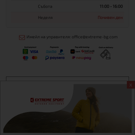
Събота
11:00 - 16:00
Неделя
Почивен ден
Имейл на управителя: office@extreme-bg.com
Информация
X
Екстрем спорт ЕООД, BG131452613, административен адрес
гр. София, Овча купел, ул.692, №12, офис 1, магазини
гр.София,бул. Дондуков 42, тел.:+359 895461012