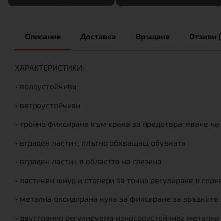
Описание
Доставка
Връщане
Отзиви (
ХАРАКТЕРИСТИКИ:
• водоустойчиви
• ветроустойчиви
• тройно фиксиране към крака за предотвратяване на
• вграден ластик, плътно обхващащ обувката
• вграден ластик в областта на глезена
• ластичен шнур и стопери за точно регулиране в горн
• метална оксидирана кука за фиксиране за връзките
• двустранно регулируема износооустойчива метална