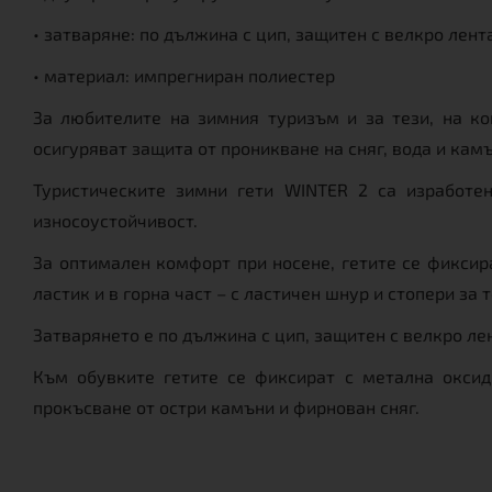
• затваряне: по дължина с цип, защитен с велкро лент
• материал: импрегниран полиестер
За любителите на зимния туризъм и за тези, на ко
осигуряват защита от проникване на сняг, вода и камъ
Туристическите зимни гети WINTER 2 са изработен
износоустойчивост.
За оптимален комфорт при носене, гетите се фиксира
ластик и в горна част – с ластичен шнур и стопери з
Затварянето е по дължина с цип, защитен с велкро ле
Към обувките гетите се фиксират с метална оксид
прокъсване от остри камъни и фирнован сняг.