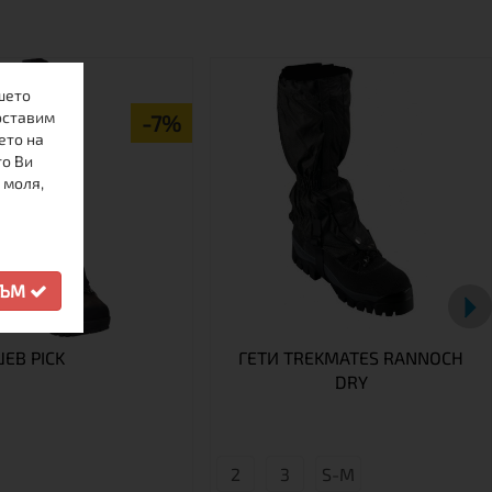
шето
оставим
-7%
ето на
то Ви
 моля,
СЪМ
ЕВ PICK
ГЕТИ TREKMATES RANNOCH
DRY
2
3
S-M