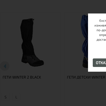
Екс
изживя
по-до
опре
доста
ОТК
ГЕТИ WINTER 2 BLACK
ГЕТИ ДЕТСКИ WINTER 
S
L