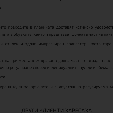
а
ито преходите в планината доставят истинско удоволств
чета в обувките, както и предпазват долната част на пант
и от лек и здрав импрегниран полиестер, което гаран
т на три места към крака: в долна част - с вграден ласт
а точно регулиране според индивидуалните нужди и обема н
нта.
ирана кука за връзките и с двустранно регулируема м
ДРУГИ КЛИЕНТИ ХАРЕСАХА