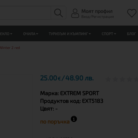
Моят профил
Вход/Регистрация
ЛЕКЛО
ОЧИЛА
ТУРИЗЪМ И КЪМПИНГ
СПОРТ
БЛОГ
Winter 2 red
25.00
48.90 лв.
€
Марка:
EXTREM SPORT
Продуктов код:
EXT5183
Цвят:
-
по поръчка