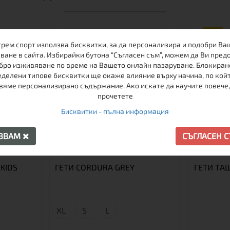
ПРОМО
трем спорт използва бисквитки, за да персонализира и подобри Ва
ване в сайта. Избирайки бутона “Съгласен съм”, можем да Ви пред
бро изживяване по време на Вашето онлайн пазаруване. Блокиран
делени типове бисквитки ще окаже влияние върху начина, по кой
вяме персонализирано съдържание. Ако искате да научите повече,
прочетете
Бисквитки - пълна информация
АЗВАМ
СЪГЛАСЕН 
KIDS
ГЕТИ CORDURA GREY
ГЕТИ ТАШ
XL
S
L