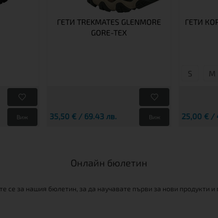
ГЕТИ TREKMATES GLENMORE
ГЕТИ КО
GORE-TEX
S
М
35,50 € / 69.43 лв.
25,00 € / 
Виж
Виж
Онлайн бюлетин
е се за нашия бюлетин, за да научавате първи за нови продукти и