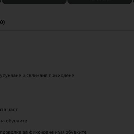
0)
 усукване и свличане при ходене
ата част
 на обувките
 проволка за фиксиране към обувките