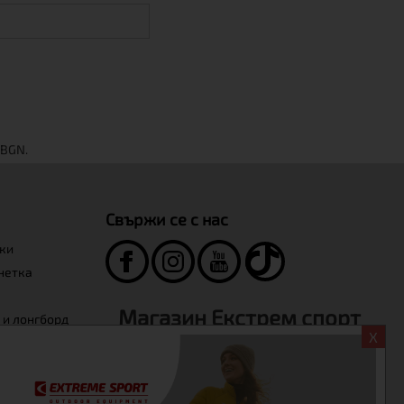
Свържи се с нас
нки
инетка
Магазин Екстрем спорт
 и лонгборд
X
+359-2-986-68-41
+359-895-46-10-12
sales@extreme-bg.com