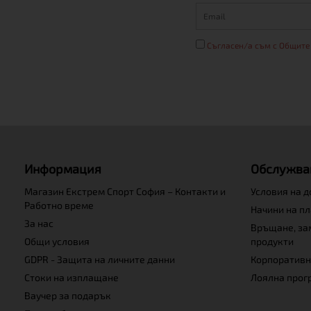
Съгласен/а съм с Общите
Информация
Обслужва
Магазин Екстрем Спорт София – Контакти и
Условия на 
Работно време
Начини на п
За нас
Връщане, за
Общи условия
продукти
GDPR - Защита на личните данни
Корпоративн
Стоки на изплащане
Лоялна прог
Ваучер за подарък