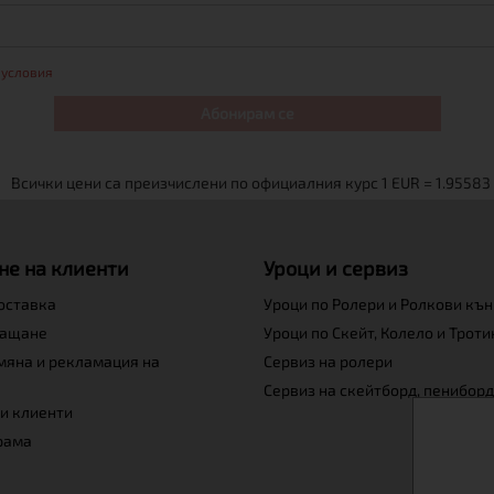
 условия
Абонирам се
не на клиенти
Уроци и сервиз
доставка
Уроци по Ролери и Ролкови къ
лащане
Уроци по Скейт, Колело и Трот
мяна и рекламация на
Сервиз на ролери
Сервиз на скейтборд, пениборд
и клиенти
рама