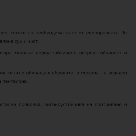
ие, гетите са необходима част от екипировката. Те
алона сух и чист.
тира тяхната водоустойчивост, ветроустойчивост и
ик, плътно обхващащ обувката, в глезена - с вграден
а панталона.
етална проволка, високоустойчива на протриване и