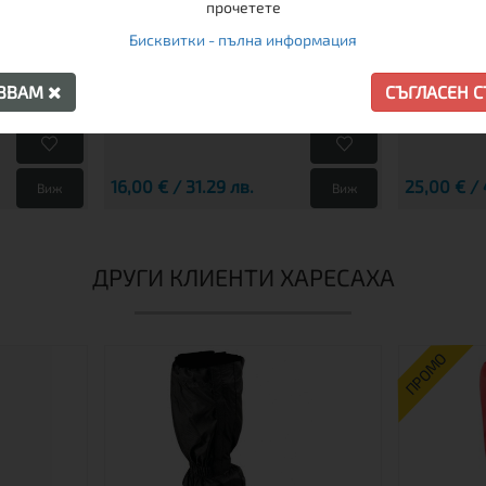
прочетете
Бисквитки - пълна информация
L
S
АЗВАМ
СЪГЛАСЕН 
16,00 € / 31.29 лв.
25,00 € / 
Виж
Виж
ДРУГИ КЛИЕНТИ ХАРЕСАХА
ПРОМО