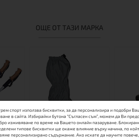
ОЩЕ ОТ ТАЗИ МАРКА
трем спорт използва бисквитки, за да персонализира и подобри Ва
ване в сайта. Избирайки бутона “Съгласен съм”, можем да Ви пред
бро изживяване по време на Вашето онлайн пазаруване. Блокиран
делени типове бисквитки ще окаже влияние върху начина, по кой
 ENERGIA
ЛЕТНИ ГЕТИ
ГЕТИ КО
вяме персонализирано съдържание. Ако искате да научите повече,