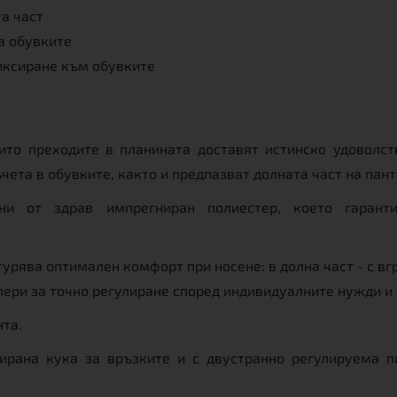
та част
а обувките
иксиране към обувките
ито преходите в планината доставят истинско удоволств
чета в обувките, както и предпазват долната част на пант
ни от здрав импрегниран полиестер, което гарантир
гурява оптимален комфорт при носене: в долна част - с вг
топери за точно регулиране според индивидуалните нужди и
нта.
ирана кука за връзките и с двустранно регулируема п