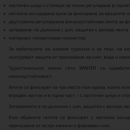
ластичен шнур и стопери за точно регулиране в горна
метална оксидирана кука за фиксиране за връзките н
двустранно регулируема високоустойчива лента за ф
затваряне: по дължина с цип, защитен с велкро лента
материал: импрегниран полиестер
За любителите на зимния туризъм и за тези, на ко
осигуряват защита от проникване на сняг, вода и камъ
Туристическите зимни гети WINTER са изработе
износоустойчивост.
Гетите се фиксират на три места към крака, което оси
вграден ластик и в горна част – с ластичен шнур и с
Затварянето е по дължина с цип, защитен с велкро ле
Към обувките гетите се фиксират с метална оксид
прокъсване от остри камъни и фирнован сняг.