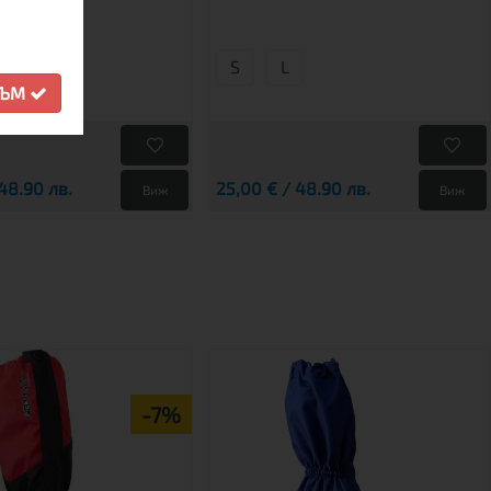
S
L
М
СЪМ
48.90 лв.
25,00 € / 48.90 лв.
Виж
Виж
-7%