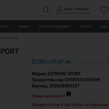
Моят профил
Вход/Регистрация
ЛЕКЛО
ОЧИЛА
ТУРИЗЪМ И КЪМПИНГ
СПОРТ
БЛОГ
 Winter orange
SPORT
21.00
41.07 лв.
€
Марка:
EXTREME SPORT
Продуктов код:
EXT814547031491
Баркод:
359008900207
Няма наличност
Продуктът не е достъпен за поръчка