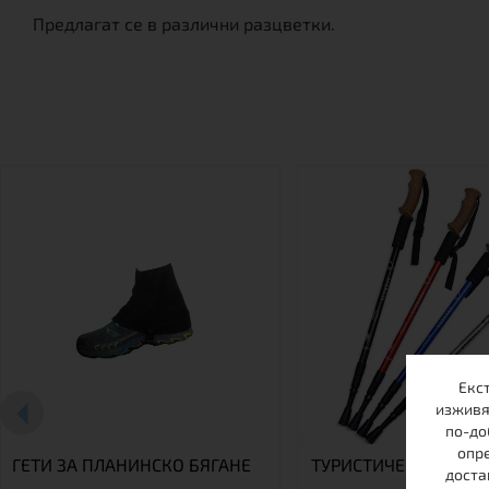
Предлагат се в различни разцветки.
Екс
изживя
по-до
опре
ГЕТИ ЗА ПЛАНИНСКО БЯГАНЕ
ТУРИСТИЧЕСКА ЩЕКА
доста
CORK