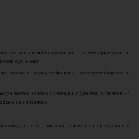
ие, гетите са необходима част от екипировката. Те
алона сух и чист.
а тяхната водоустойчивост, ветроустойчивост и
раден ластик, плътно обхващащ обувката, в глезена - с
 обема на панталона.
олиамидна лента, високоустойчива на протриване и