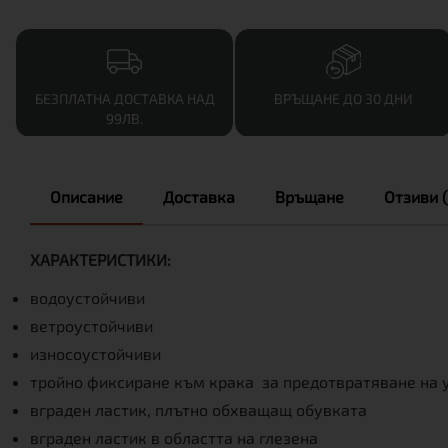
БЕЗПЛАТНА ДОСТАВКА НАД
ВРЪЩАНЕ ДО 30 ДНИ
99ЛВ.
Описание
Доставка
Връщане
Отзиви (
ХАРАКТЕРИСТИКИ:
водоустойчиви
ветроустойчиви
износоустойчиви
тройно фиксиране към крака за предотвратяване на у
вграден ластик, плътно обхващащ обувката
вграден ластик в областта на глезена