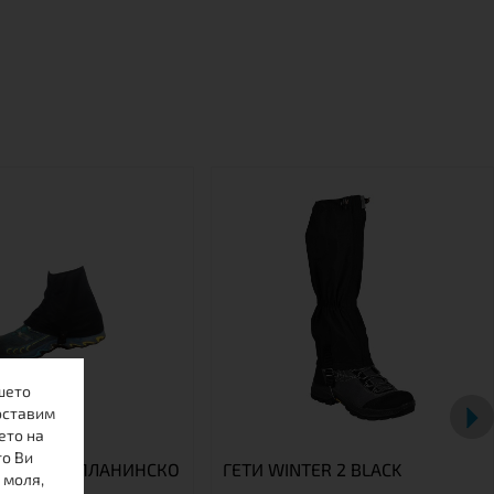
шето
оставим
ето на
то Ви
РДУРА ЗА ПЛАНИНСКО
ГЕТИ WINTER 2 BLACK
 моля,
БЯГАНЕ