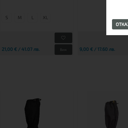
S
М
L
XL
ОТК
21,00 € / 41.07 лв.
9,00 € / 17.60 лв.
Виж