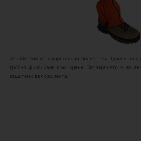
Изработени от импрегниран полиестер. Здрави, водо
тройно фиксиране към крака. Затварянето е по дъ
защитен с велкро лента.