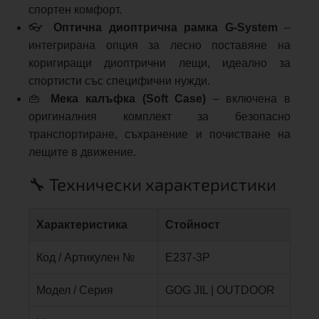
спортен комфорт.
👓
Оптична диоптрична рамка G-System
–
интегрирана опция за лесно поставяне на
коригиращи диоптрични лещи, идеално за
спортисти със специфични нужди.
👜
Мека калъфка (Soft Case)
– включена в
оригиналния комплект за безопасно
транспортиране, съхранение и почистване на
лещите в движение.
🔧 Технически характеристики
Характеристика
Стойност
Код / Артикулен №
E237-3P
Модел / Серия
GOG JIL | OUTDOOR