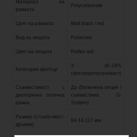
Материал на
Polycarbonate
рамката
Цвят на рамката
Matt black / red
Вид на лещата
Polarized
Цвят на лещата
Reflex red
3 (8–18%
Категория филтър
светлопропускливост)
Съвместимост с
Да (Включена опция /
диоптрична оптична
съвместима G-
рамка
System)
Размер (стъкло-мост-
64-18-117 мм
дръжки)