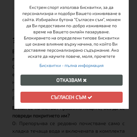
EAN Баркод
5908280795782
Екстрем спорт използва бисквитки, за да
персонализира и подобри Вашето изживяване в
Пол /
Unisex
сайта. Избирайки бутона “Съгласен съм”, можем
Предназначение
да Ви предоставим по-добро изживяване по
време на Вашето онлайн пазаруване.
Блокирането на определени типове бисквитки
❓ Често задавани въпроси (FAQ)
ще окаже влияние върху начина, по който Ви
доставяме персонализирано съдържание. Ако
В: Подходящ ли е този модел за продължителни
искате да научите повече, моля, прочетете
преходи в планината?
Бисквитки - пълна информация
О: Абсолютно. Рамката е изключително лека и
ергономична, предотвратявайки точките на
ОТКАЗВАМ
натиск върху лицето, а защитата UV400
предпазва напълно очите при висока планинска
СЪГЛАСЕН СЪМ
радиация.
В: Как се почистват правилно лещите, без да се
повреди покритието им?
О: Препоръчва се редовно почистване само с
хладка течаща вода и включената в комплекта