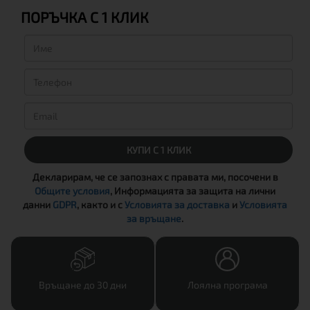
ПОРЪЧКА С 1 КЛИК
КУПИ С 1 КЛИК
Декларирам, че се запознах с правата ми, посочени в
Общите условия
, Информацията за защита на лични
данни
GDPR
, както и с
Условията за доставка
и
Условията
за връщане
.
Връщане до 30 дни
Лоялна програма