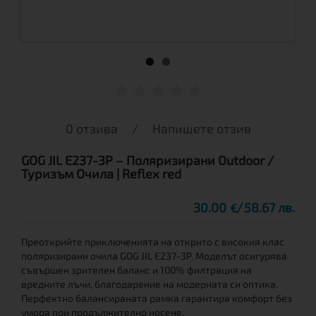
0 отзива
/
Напишете отзив
GOG JIL E237-3P – Поляризирани Outdoor /
Туризъм Очила | Reflex red
30.00
58.67 лв.
€
Преоткрийте приключенията на открито с високия клас
поляризирани очила GOG JIL E237-3P. Моделът осигурява
съвършен зрителен баланс и 100% филтрация на
вредните лъчи, благодарение на модерната си оптика.
Перфектно балансираната рамка гарантира комфорт без
умора при продължително носене.