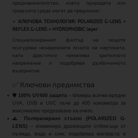
предизвикателство, което природата или
градската среда могат да предложат.
⭐
КЛЮЧОВА ТЕХНОЛОГИЯ: POLARIZED G-LENS +
REFLEX G-LENS + HYDROPHOBIC layer
Специализираният филтър на лещите
осигурява ненадмината яснота на картината,
като драстично намалява зрителното
напрежение и подобрява дълбочинното
възприятие.
✅ Ключови предимства
🛡️
100% UV400 защита
– блокира всички вредни
UVA, UVB и UVC лъчи до 400 нанометра за
максимално предпазване на очите.
🌊
Поляризирано стъкло (POLARIZED G-
LENS)
– елиминира дразнещите отблясъци от
пътища, вода и сняг, подобрява контраста и