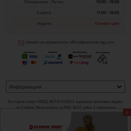
Понеделник - Петък
10:00 - 19:00
Събота
11:00 - 16:00
Неделя
Почивен ден
Имейл на управителя: office@extreme-bg.com
Информация
Екстрем спорт ЕООД, BG131452613, административен адрес
гр. София, Овча купел, ул.692, №12, офис 1, магазини
X
гр.София,бул. Дондуков 42, тел.:+359 895461012