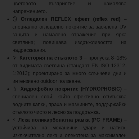
цветовото възприятие и намалява
напрежението.
🪞
Огледален REFLEX ефект (reflex red)
–
специално огледално покритие за засилена UV
защита и намалено отражение при ярка
светлина; повишава издръжливостта на
надрасквания.
🔆
Категория на стъклото 3
– пропуска 8–18%
от видимата светлина (стандарт EN ISO 12312-
1:2013); проектирано за много слънчеви дни и
интензивно outdoor ползване.
💧
Хидрофобно покритие (HYDROPHOBIC)
–
специален слой, който ефективно отблъсква
водните капки, праха и мазнините, поддържайки
стъклото чисто и лесно за поддръжка.
⚡
Лека поликарбонатна рамка (PC FRAME)
–
устойчива на механични удари и натиск,
изключително лека и олекотена за максимален