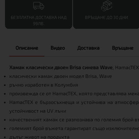
БЕЗПЛАТНА ДОСТАВКА НАД
ВРЪЩАНЕ ДО 30 ДНИ
99ЛВ.
Описание
Видео
Доставка
Връщане
Хамак класически двоен Brisa синева Wave
, HamacTEX
класически хамак двоен модел Brisa, Wave
ръчно изработен в Колумбия
произвежда се от HamacTEX, която представлява мека
HamacTEX e бързосъхнеща и устойчива на атмосферни
устойчивост на UV лъчи
качественият хамак се разпознава по големия брой в
големият брой въжета гарантират също изключителн
дълъг живот на продукта