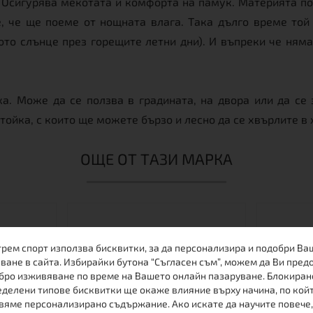
р. Осигурява мекотата и комфорта на памук. Материята п
, че ще поеме от нощната влага. Така дълго време той 
ото слънце през горещите летни дни). И въпреки че няма
а. Може да се ползва в градината, на двора или да се
ойка, с които ще можете бързо и лесно да се хвърлите в
ОЩЕ ОТ ТАЗИ МАРКА
трем спорт използва бисквитки, за да персонализира и подобри Ва
ване в сайта. Избирайки бутона “Съгласен съм”, можем да Ви пред
бро изживяване по време на Вашето онлайн пазаруване. Блокиран
делени типове бисквитки ще окаже влияние върху начина, по кой
вяме персонализирано съдържание. Ако искате да научите повече,