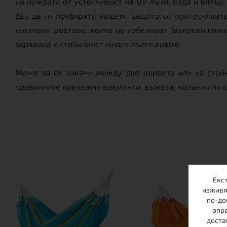
на нуждата от устойчивост на UV лъчи, вода и вятъ
без да го прибирате нощем, защото се притеснявате
наситени цветове, които не избеляват (въпреки силн
здравина и стабилност много дълго време.
Може да се закачи между две дървета или на стойк
правилните крепежни елементи, въжета, колани или ст
Екс
изживя
по-до
опре
доста