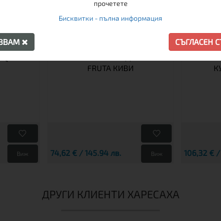
прочетете
Бисквитки - пълна информация
АЗВАМ
СЪГЛАСЕН 
RQUIDEA
ХАМАК С РЕЙКИ ЕДИНИЧЕН
ХАМАК 
FRUTA КИВИ
К
74,62 € / 145.94 лв.
106,32 € /
Виж
Виж
ДРУГИ КЛИЕНТИ ХАРЕСАХА