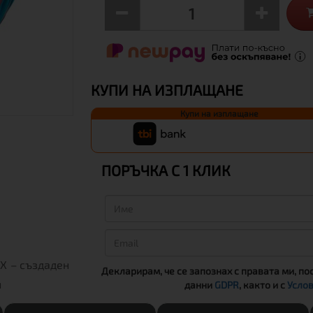
КУПИ НА ИЗПЛАЩАНЕ
Купи на изплащане
ПОРЪЧКА С 1 КЛИК
X – създаден
Декларирам, че се запознах с правата ми, по
н
данни
GDPR
, както и с
Услов