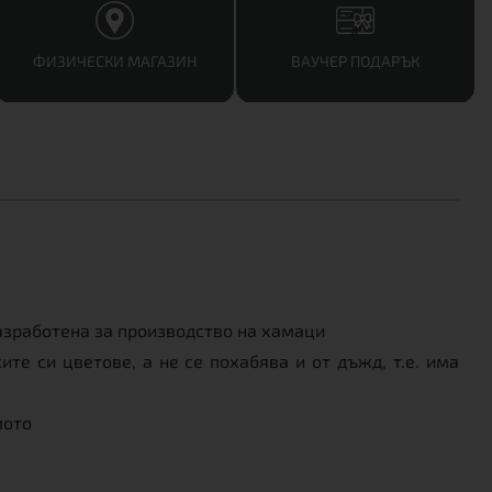
ФИЗИЧЕСКИ МАГАЗИН
ВАУЧЕР ПОДАРЪК
азработена за производство на хамаци
е си цветове, а не се похабява и от дъжд, т.е. има
лото