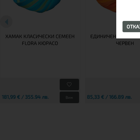
ОТК
ХАМАК КЛАСИЧЕСКИ СЕМЕЕН
ЕДИНИЧЕН ХАМАК O
FLORA КЮРАСО
ЧЕРВЕН
181,99 € / 355.94 лв.
85,33 € / 166.89 лв.
Виж