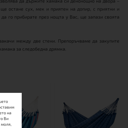
озволява да държите хамака си денонощно на двора –
ще остане сух, мек и приятен на допир, с приятни и
 да го прибирате през нощта у Вас, ще запази своята
 закачи между две стени. Препоръчваме да закупите
 хамака за следобедна дрямка.
шето
оставим
ето на
то Ви
 моля,