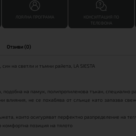
ЛОЯЛНА ПРОГРАМА
КОНСУЛТАЦИЯ ПО
ТЕЛЕФОНА
Отзиви (0)
, син на светли и тъмни райета, LA SIESTA
, подобна на памук, полипропиленова тъкан, специално р
 влияния, не се похабява от слънце като запазва свежит
ъжета, които осигуряват перфектно разпределение на тег
о комфортна позиция на тялото