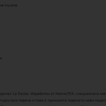
 на късане
я
одител La Siesta. Изработен от HamacTEX, специалната ма
търси все повече и това е причината повечето нови модели