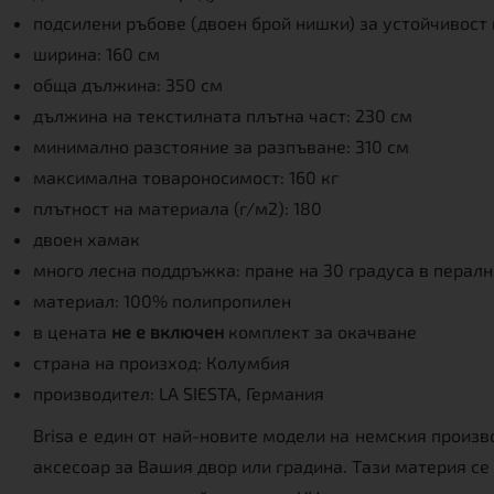
подсилени ръбове (двоен брой нишки) за устойчивост
ширина: 160 см
обща дължина: 350 см
дължина на текстилната плътна част: 230 см
минимално разстояние за разпъване: 310 см
максимална товароносимост: 160 кг
плътност на материала (г/м2): 180
двоен хамак
много лесна поддръжка: пране на 30 градуса в пералн
материал: 100% полипропилен
в цената
не е включен
комплект за окачване
страна на произход: Колумбия
производител: LA SIESTA, Германия
Brisa е един от най-новите модели на немския произв
аксесоар за Вашия двор или градина. Тази материя се 