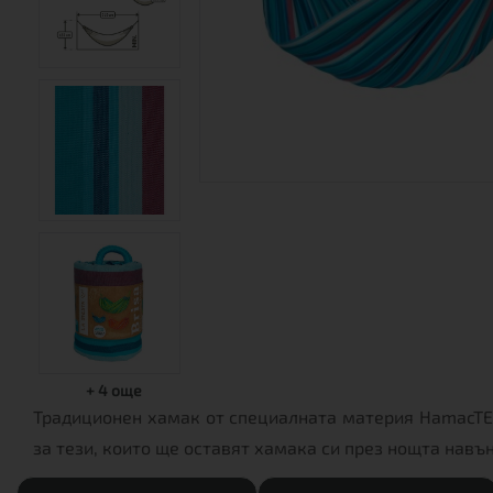
+
4
още
Традиционен хамак от специалната материя HamacTE
за тези, които ще оставят хамака си през нощта навъ