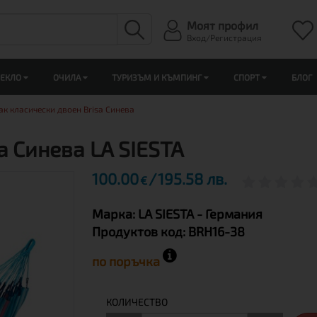
Моят профил
Вход/Регистрация
ЛЕКЛО
ОЧИЛА
ТУРИЗЪМ И КЪМПИНГ
СПОРТ
БЛОГ
к класически двоен Brisa Синева
a Синева LA SIESTA
100.00
195.58 лв.
€
Марка:
LA SIESTA
- Германия
Продуктов код:
BRH16-38
по поръчка
КОЛИЧЕСТВО