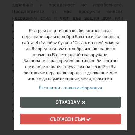
здравина и прецизност на изработката.
Предлаганите от нас продукти внасят
несравним стил и уют във вашия дом или
градина.
Серията Caribena
идва директно то
Екстрем спорт използва бисквитки, за да
карибския басейн и е насочена към младите
персонализира и подобри Вашето изживяване в
хора със свежо мислена, но благодарение на
сайта. Избирайки бутона “Съгласен съм”, можем
богатата гама, всеки може да открие нещо за
да Ви предоставим по-добро изживяване по
себе си. Единичните хамаци отговарят на
време на Вашето онлайн пазаруване.
ширина на платното 140см, което гарантира
Блокирането на определени типове бисквитки
комфорт при т.н. „диагонална позиция на
ще окаже влияние върху начина, по който Ви
тялото", характерна за латино-американския
доставяме персонализирано съдържание. Ако
стил на употреба на хамака. „Диагоналната
искате да научите повече, моля, прочетете
позиция" е предпочитана в цяла Южна
Бисквитки - пълна информация
Америка, заради по-високата стабилност на
гръбнака и удобство при лежане, което изисква
ОТКАЗВАМ
и съответната ширина на плата.
Неписаното
правило е - колкото по-широко, толкова по-
удобно!
СЪГЛАСЕН СЪМ