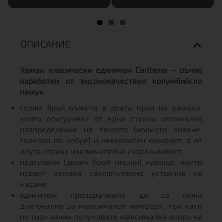
ОПИСАНИЕ
Хамак класически единичен Caribena – ръчно
изработен от висококачествен колумбийски
памук
голям брой въжета в двата края на хамака,
които осигуряват от една страна оптимално
разпределение на теглото (колкото повече,
толкова по-добре) и невероятен комфорт, а от
друга страна изключителна издръжливост
подсилени (двоен брой нишки) краища, които
правят хамака изключително устойчив на
късане
единичен, препоръчваме да се лежи
диагонално за максимален комфорт, тъй като
по този начин получавате максимална опора на