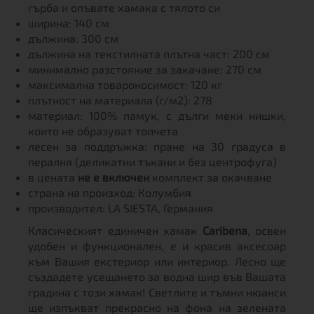
гърба и опъвате хамака с тялото си
ширина: 140 см
дължина: 300 см
дължина на текстилната плътна част: 200 см
минимално разстояние за закачане: 270 см
максимална товароносимост: 120 кг
плътност на материала (г/м2): 278
материал: 100% памук, с дълги меки нишки,
които не образуват топчета
лесен за поддръжка: пране на 30 градуса в
пералня (деликатни тъкани и без центрофуга)
в цената
не е включен
комплект за окачване
страна на произход: Колумбия
производител: LA SIESTA, Германия
Класическият единичен хамак
Caribena
, освен
удобен и функционален, е и красив аксесоар
към Вашия екстериор или интериор. Лесно ще
създадете усещането за водна шир във Вашата
градина с този хамак! Светлите и тъмни нюанси
ще изпъкват прекрасно на фона на зелената