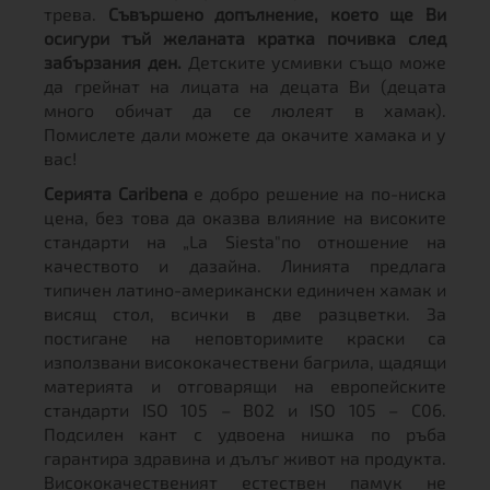
трева.
Съвършено допълнение, което ще Ви
осигури тъй желаната кратка почивка след
забързания ден.
Детските усмивки също може
да грейнат на лицата на децата Ви (децата
много обичат да се люлеят в хамак).
Помислете дали можете да окачите хамака и у
вас!
Серията Caribena
е добро решение на по-ниска
цена, без това да оказва влияние на високите
стандарти на „La Siesta"по отношение на
качеството и дазайна. Линията предлага
типичен латино-американски единичен хамак и
висящ стол, всички в две разцветки. За
постигане на неповторимите краски са
използвани висококачествени багрила, щадящи
материята и отговарящи на европейските
стандарти ISO 105 – B02 и ISO 105 – C06.
Подсилен кант с удвоена нишка по ръба
гарантира здравина и дълъг живот на продукта.
Висококачественият естествен памук не