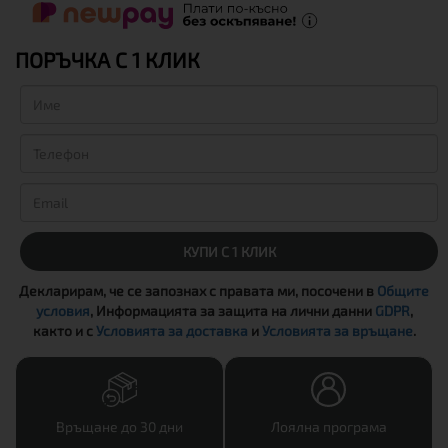
ПОРЪЧКА С 1 КЛИК
КУПИ С 1 КЛИК
Декларирам, че се запознах с правата ми, посочени в
Общите
условия
, Информацията за защита на лични данни
GDPR
,
както и с
Условията за доставка
и
Условията за връщане
.
Връщане до 30 дни
Лоялна програма