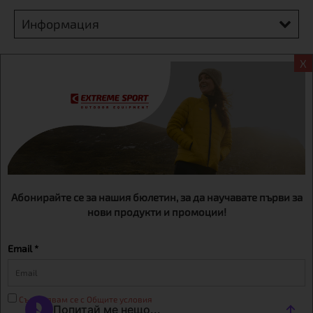
Информация
Екстрем спорт ЕООД, BG131452613, административен адрес
X
гр. София, Овча купел, ул.692, №12, офис 1, магазини
гр.София,бул. Дондуков 42, тел.:+359 895461012
Абонирайте се за нашия бюлетин, за да научавате първи за
нови продукти и промоции!
Email *
Съгласявам се с Общите условия