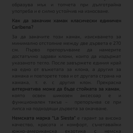
образува мъх и топчета при дълготрайна
употреба и е силно устойчив на износване.
Как да закачим хамак класически единичен
Caribena?
За да закачите този хамак, изискването за
минимално отстояние между две дървета е 270
см. Първо препоръчваме да намерите
достатъчно здрави клони, които да издържат
указаното тегло. После завържете единия край
на едно от въжетата за клона, а другия за
хамака и повторете това и от другата страна на
хамака, т. е. с другия клон. Прекрасна
алтернатива може да бъде стойката за хамак
,
която освен шикозен аксесоар е и
функционален такъв – препоръчва се при
липса на подходящи дървета за окачване.
Немската марка "La Siesta"
е гарант за високо
качество, красота и комфорт, съчетавайки
южно-американска екзотика с немска