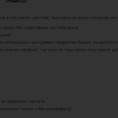
Отзиви (0)
чив в натурални цветове, подходящ за всеки интериор или
и памук без оцветяване или избелване
ъсане
то оптимално и осигуряват перфектен баланс по цялата п
симален комфорт, тъй като по този начин получавате най
 не образуват топчета
деликатни тъкани и без центрофуга)