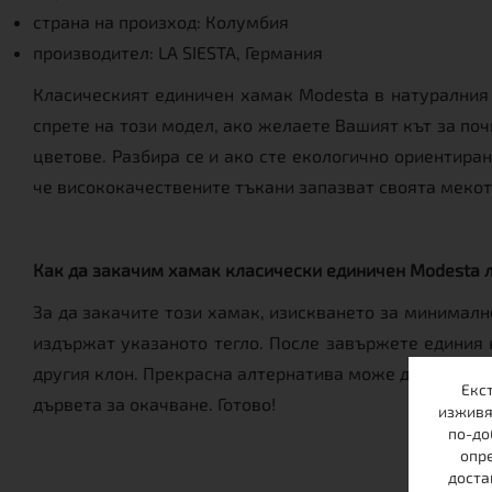
страна на произход: Колумбия
производител: LA SIESTA, Германия
Класическият единичен хамак Modesta в натуралния ц
спрете на този модел, ако желаете Вашият кът за по
цветове. Разбира се и ако сте екологично ориентира
че висококачествените тъкани запазват своята мекота
Как да закачим хамак класически единичен Modesta 
За да закачите този хамак, изискването за минималн
издържат указаното тегло. После завържете единия кр
другия клон. Прекрасна алтернатива може да бъде ст
Екс
дървета за окачване. Готово!
изживя
по-до
опре
доста