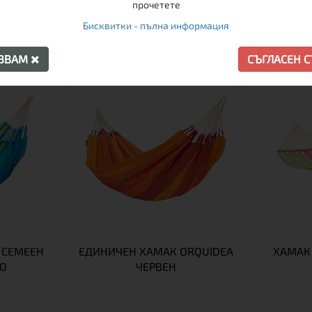
прочетете
ОЩЕ ОТ ТАЗИ МАРКА
Бисквитки - пълна информация
АЗВАМ
СЪГЛАСЕН 
 СЕМЕЕН
ЕДИНИЧЕН ХАМАК ORQUIDEA
ХАМАК
СО
ЧЕРВЕН