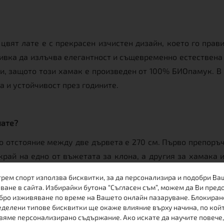
вят лате е с прекрасен изчистен дизайн, което го прав
чивка да излъчва елегантност и същевременно естествена 
ни, защото този хамак е произведен от 100% БИОпамук. В
 и устойчивост през годините.
лате?
о отстояние между две дървета е 270 см. Първо препоръ
ай на едно от въжетата за клона, а другия за хамака и 
ойката за хамак, която освен красив аксесоар е и функци
трем спорт използва бисквитки, за да персонализира и подобри Ва
ване в сайта. Избирайки бутона “Съгласен съм”, можем да Ви пред
бро изживяване по време на Вашето онлайн пазаруване. Блокиран
делени типове бисквитки ще окаже влияние върху начина, по кой
вяме персонализирано съдържание. Ако искате да научите повече,