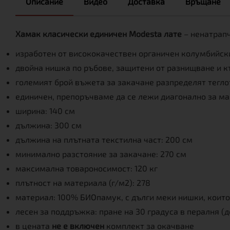
Описание
Видео
Доставка
Връщане
Хамак класически единичен Modesta лате
– ненатрап
изработен от висококачествен органичен колумбийск
двойна нишка по ръбове, защитени от разнищване и к
големият брой въжета за закачане разпределят тегло
единичен, препоръчваме да се лежи диагонално за мак
ширина: 140 см
дължина: 300 см
дължина на плътната текстилна част: 200 см
минимално разстояние за закачане: 270 см
максимална товароносимост: 120 кг
плътност на материала (г/м2): 278
материал: 100% БИОпамук, с дълги меки нишки, които
лесен за поддръжка: пране на 30 градуса в пералня (
в цената
не е включен
комплект за окачване