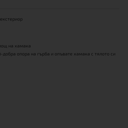
 екстериор
лощ на хамака
-добра опора на гърба и опъвате хамака с тялото си