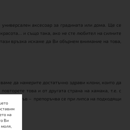
и универсален аксесоар за градината или дома. Ще се
красота… и също така, ако не сте любител на силните
 тази връзка искаме да Ви обърнем внимание на това,
чваме да намерите достатъчно здрави клони, които да
повторете това и от другата страна на хамака, т.е. с
онален такъв – препоръчва се при липса на подходящи
шето
оставим
ето на
то Ви
 моля,