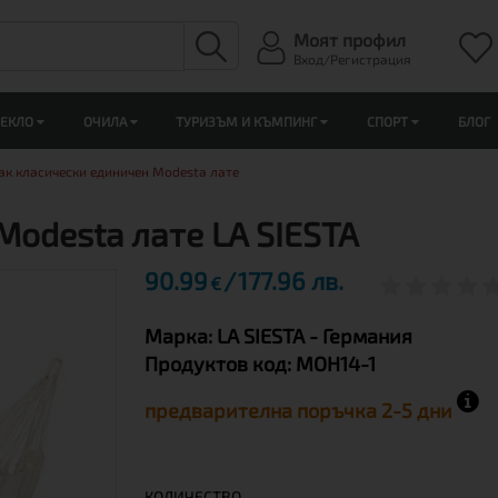
Моят профил
Вход/Регистрация
ЛЕКЛО
ОЧИЛА
ТУРИЗЪМ И КЪМПИНГ
СПОРТ
БЛОГ
ак класически единичен Modesta лате
odesta лате LA SIESTA
90.99
177.96 лв.
€
Марка:
LA SIESTA
- Германия
Продуктов код:
MOH14-1
предварителна поръчка 2-5 дни
КОЛИЧЕСТВО