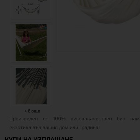
+
6
още
Произведен от 100% висококачествен био пам
екзотика във вашия дом или градина!
КУПИ НА ИЗПЛАЩАНЕ