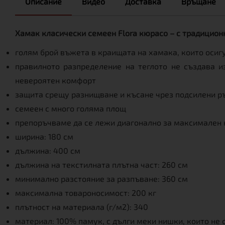
Описание
Видео
Доставка
Връщане
Хамак класически семеен Flora кюрасо – с традиционн
голям брой въжета в краищата на хамака, които осиг
правилното разпределение на теглото не създава 
невероятен комфорт
защита срещу разнищване и късане чрез подсилени р
семеен с много голяма площ
препоръчваме да се лежи диагонално за максимален к
ширина: 180 см
дължина: 400 см
дължина на текстилната плътна част: 260 см
минимално разстояние за разпъване: 360 см
максимална товароносимост: 200 кг
плътност на материала (г/м2): 340
материал: 100% памук, с дълги меки нишки, които не 