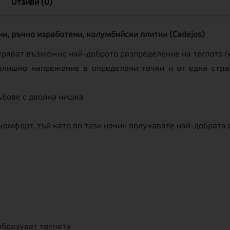
Отзиви (0)
и, ръчно изработени, колумбийски плитки (Cadejos)
уряват възможно най-доброто разпределение на теглото (
излишно напрежение в определени точки и от една стра
ъбове с двойна нишка
омфорт, тъй като по този начин получавате най-добрата о
образуват топчета