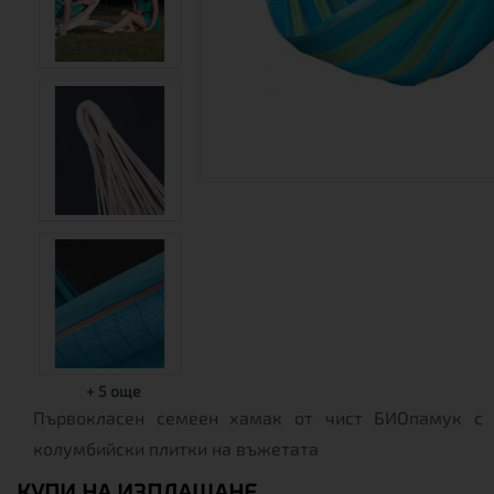
+
5
още
Първокласен семеен хамак от чист БИОпамук с 
колумбийски плитки на въжетата
КУПИ НА ИЗПЛАЩАНЕ