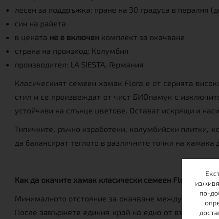
лесен за поддръжка: пране на 30 градуса в пералня (
син на райета
в цената
не е включен
комплект за окачване
страна на произход: Колумбия
производител: LA SIESTA, Германия
Класическият семеен хамак Flora е от серията висо
стил и се произвеждат от чист БИОпамук с изключите
устойчиви на слънце цветове. Остават искрящи и нас
Типичните, ръчно изработени, колумбийски плитки, к
да балансират теглото в различните точки на хамака 
Екс
Как да окачите хамак класически семеен Flora кюрас
изживя
по-до
Минималното отстояние за окачване между две дървет
опре
После завържете единия край на едно от въжетата за 
доста