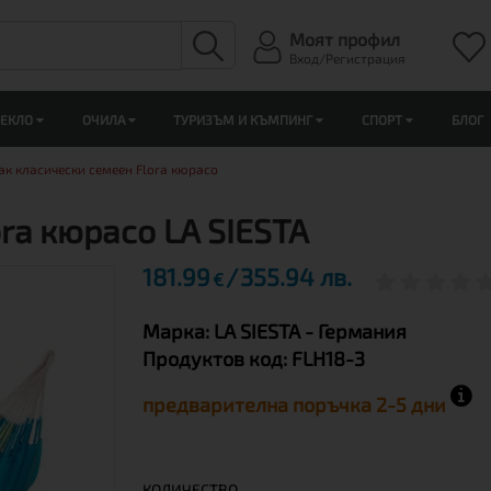
Моят профил
Вход/Регистрация
ЛЕКЛО
ОЧИЛА
ТУРИЗЪМ И КЪМПИНГ
СПОРТ
БЛОГ
к класически семеен Flora кюрасо
ra кюрасо LA SIESTA
181.99
355.94 лв.
€
Марка:
LA SIESTA
- Германия
Продуктов код:
FLH18-3
предварителна поръчка 2-5 дни
КОЛИЧЕСТВО