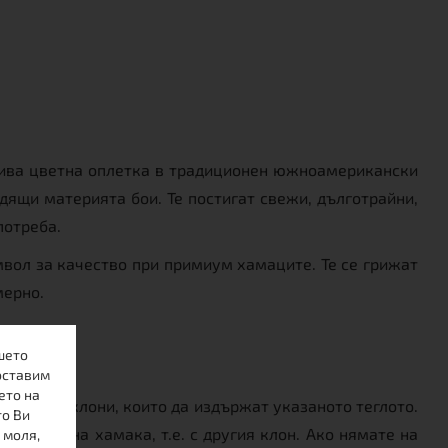
асива цветна оплетка в традиционен южноамерикански
дящи материята бои. Те постигат свежи, дълготрайни,
потреба.
мвол за качество при примиум хамаците. Те се грижат
мерно.
шето
оставим
ето на
 здрави клони, които да издържат указаното теглото.
то Ви
 страна на хамака, т.е. с другия клон. Ако нямате на
 моля,