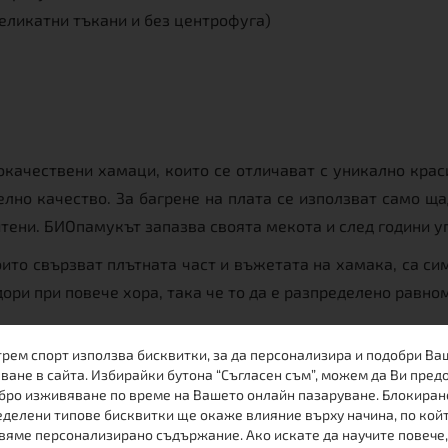
деликатни тъкани и без центрофуга)
кокачествени хамаци, които се отличават с уникално кр
лно качество. За багрене на плата се използват само ща
итени. БИОпамукът запазва своята мекота и след години у
оито свързват плътната част и въжетата на хамака, са си
дори при повече хора, така че то да е разпределено равно
трем спорт използва бисквитки, за да персонализира и подобри Ва
о?
ване в сайта. Избирайки бутона “Съгласен съм”, можем да Ви пред
бро изживяване по време на Вашето онлайн пазаруване. Блокиран
а е 360 см. Първо препоръчваме да намерите достатъчно
делени типове бисквитки ще окаже влияние върху начина, по кой
клона, а другия за хамака и повторете това и от другата
вяме персонализирано съдържание. Ако искате да научите повече,