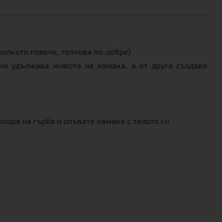
колкото повече, толкова по-добре)
на удължава живота на хамака, а от друга създава
пора на гърба и опъвате хамака с тялото си