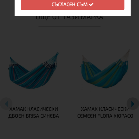
СЪГЛАСЕН СЪМ
ОЩЕ ОТ ТАЗИ МАРКА
ХАМАК КЛАСИЧЕСКИ
ХАМАК КЛАСИЧЕСКИ
ДВОЕН BRISA СИНЕВА
СЕМЕЕН FLORA КЮРАСО