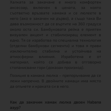
Халката за закачане е много комфортен
аксесоар, включен в цената, за която
съответно връзвате хамака и се люлеете в
него (ако е закачен на дърво), а също така Ви
дава възможност да се въртите на 360 градуса
около оста си. Бамбуковата рейка е приятен
визуален акцент и стабилизиращ елемент в
едно. Тя се изработва по специална технология
(отделни бамбукови сегменти) и това я прави
изключително стабилна и устойчива на
атмосферни влияния. Изработена е от
материал, който се добива в отговорно
стопанисвани гори (доказан произход).
Позиция в хамака люлка – препоръчваме да се
лежи напречно. В двойните хамаци има място
да опънете и краката си в него.
Как да закачим хамак люлка двоен Habana
азур?