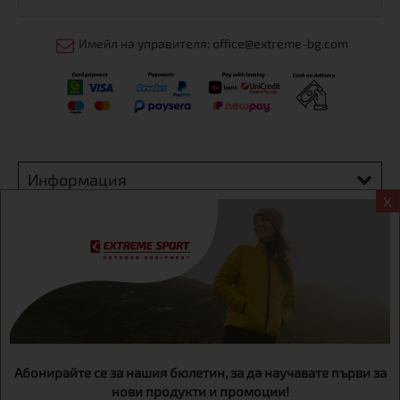
Имейл на управителя: office@extreme-bg.com
Информация
X
Екстрем спорт ЕООД, BG131452613, административен адрес
гр. София, Овча купел, ул.692, №12, офис 1, магазини
гр.София,бул. Дондуков 42, тел.:+359 895461012
Абонирайте се за нашия бюлетин, за да научавате първи за
нови продукти и промоции!