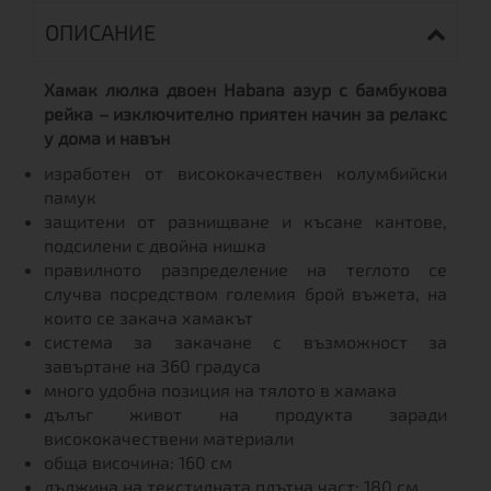
ОПИСАНИЕ
Хамак люлка двоен Habana азур с бамбукова
рейка – изключително приятен начин за релакс
у дома и навън
изработен от висококачествен колумбийски
памук
защитени от разнищване и късане кантове,
подсилени с двойна нишка
правилното разпределение на теглото се
случва посредством големия брой въжета, на
които се закача хамакът
система за закачане с възможност за
завъртане на 360 градуса
много удобна позиция на тялото в хамака
дълъг живот на продукта заради
висококачествени материали
обща височина: 160 см
дължина на текстилната плътна част: 180 см