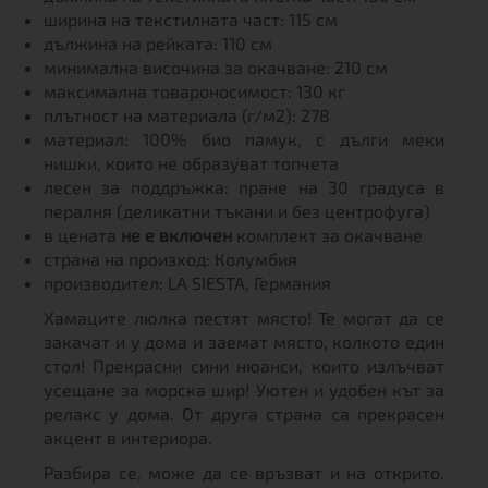
ширина на текстилната част: 115 см
дължина на рейката: 110 см
минимална височина за окачване: 210 см
максимална товароносимост: 130 кг
плътност на материала (г/м2): 278
материал: 100% био памук, с дълги меки
нишки, които не образуват топчета
лесен за поддръжка: пране на 30 градуса в
пералня (деликатни тъкани и без центрофуга)
в цената
не е включен
комплект за окачване
страна на произход: Колумбия
производител: LA SIESTA, Германия
Хамаците люлка пестят място! Те могат да се
закачат и у дома и заемат място, колкото един
стол! Прекрасни сини нюанси, които излъчват
усещане за морска шир! Уютен и удобен кът за
релакс у дома. От друга страна са прекрасен
акцент в интериора.
Разбира се, може да се връзват и на открито.