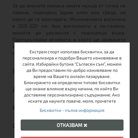
За да окачите хамака имате нужда от точка на
тавана, подходящ здрав клон или греда, на
която да го монтирате. Минималната височина
е 200-220 см. Ако височината е по-голяма,
можете да удължите с подходящо въже.
Препоръчваме основата, в която ще захванете
хамака, без значение къде, да е достатъчна
Екстрем спорт използва бисквитки, за да
стабилна, за да издържи теглото Ви.
персонализира и подобри Вашето изживяване в
сайта. Избирайки бутона “Съгласен съм”, можем
ВИДЕО
да Ви предоставим по-добро изживяване по
време на Вашето онлайн пазаруване.
Блокирането на определени типове бисквитки
ДОСТАВКА
ще окаже влияние върху начина, по който Ви
доставяме персонализирано съдържание. Ако
искате да научите повече, моля, прочетете
ВРЪЩАНЕ
Бисквитки - пълна информация
ОТЗИВИ (0)
ОТКАЗВАМ