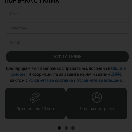
ПОРЪЧКА С 1 КЛИК
КУПИ С 1 КЛИК
Декларирам, че се запознах с правата ми, посочени в
Общите
условия
, Информацията за защита на лични данни
GDPR
,
както и с
Условията за доставка
и
Условията за връщане
.
Връщане до 30 дни
Лоялна програма