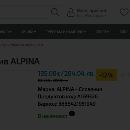
Моят профил
Вход/Регистрация
ЛЕКЛО
ОЧИЛА
ТУРИЗЪМ И КЪМПИНГ
СПОРТ
БЛОГ
y туристически обувки сив
ив ALPINA
135.00
264.04 лв.
-12%
€
155.00
€
303.15 лв.
Марка:
ALPINA
- Словения
Продуктов код:
AL69326
Баркод:
3838421951949
В наличност