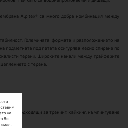
мембрана Alpitex® са много добра комбинация между
стабилност. Големината, формата и разположението на
на подметката под петата осигурява лесно спиране по
 скалисти терени. Широките канали между грайферите
сцеплението с терена.
шето
оставим
чително подходящи за трекинг, хайкинг, къмпингуване
ето на
то Ви
 моля,