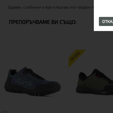
Здрави, стабилни и при хлъзгав или труден терен, во
ПРЕПОРЪЧВАМЕ ВИ СЪЩО:
ОТК
ПРОМО