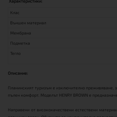
Характеристики:
Клас
Външен материал
Мембрана
Подметка
Тегло
Описание:
Планинският туризъм е изключително преживяване, за
пълен комфорт. Моделът HENRY BROWN е предназначен 
Направени от висококачествени естествени материал
равнинен терен. Обувките са изключително подходящи