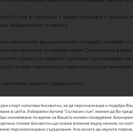
елур 2,0 мм в съчетание с водоустойчивата и дишаща 
ака, независимо от условията.
тигне максимална функционалност, сигурност, комфорт и 
ние при движение по неравен терен. Специалната форма 
пръстите спомага по-доброто сцепление при изкачване на
езултат на това подметката остава чиста и не се намалява 
- ефективна защита от удари и скали.
 и удобно ходене.
трем спорт използва бисквитки, за да персонализира и подобри Ва
ване в сайта. Избирайки бутона “Съгласен съм”, можем да Ви пред
ства и ниското си тегло, обувките HENRY BROWN са изклю
бро изживяване по време на Вашето онлайн пазаруване. Блокиран
делени типове бисквитки ще окаже влияние върху начина, по кой
вяме персонализирано съдържание. Ако искате да научите повече,