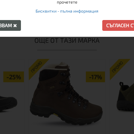
прочетете
доустойчиви, дишащи, предназначени за продължително хо
Бисквитки - пълна информация
АЗВАМ
СЪГЛАСЕН 
ОЩЕ ОТ ТАЗИ МАРКА
ПРОМО
ПРОМО
-25%
-17%