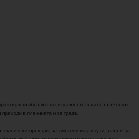
арантиращи абсолютна сигурност и защита, съчетани с
преходи в планината и за града.
 планински преходи, за смесени маршрути, така и за
риболов, тъй като са водонепромокаеми и дишащи.