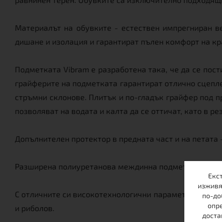
Материалът на обувките - естествен импрегниран в
дишане и изолация и гарантират пълен комфорт на кр
Подметката Vibram е разработена така, че да се пос
грайферите на подметката гарантират отлично сцепле
стръмни склонове. Плитък и по-гладък грайфер под 
позволяват на водата и калта да се оттичат, като в р
Допълнителен протектор в предната част и на петата 
Разширена полиуретанова междинна подметка за меко
Екс
изживя
С отличните си високотехнологични параметри и каче
по-до
опре
и риболов.
доста