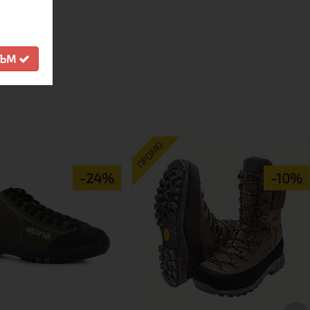
дене.
СЪМ
ПРОМО
-24%
-10%