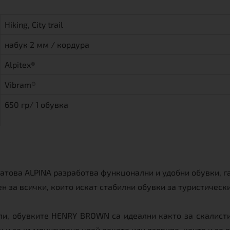
Hiking, City trail
набук 2 мм / кордура
Alpitex®
Vibram®
650 гр/ 1 обувка
това ALPINA разработва функцонални и удобни обувки, г
за всички, които искат стабилни обувки за туристически 
и, обувките HENRY BROWN са идеални както за скалисти
 и за къмпингуване край реката или язовира, както и за 