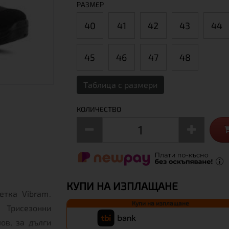
РАЗМЕР
40
41
42
43
44
45
46
47
48
Таблица с размери
КОЛИЧЕСТВО
КУПИ НА ИЗПЛАЩАНЕ
етка Vibram.
Купи на изплащане
Трисезонни
ов, за дълги