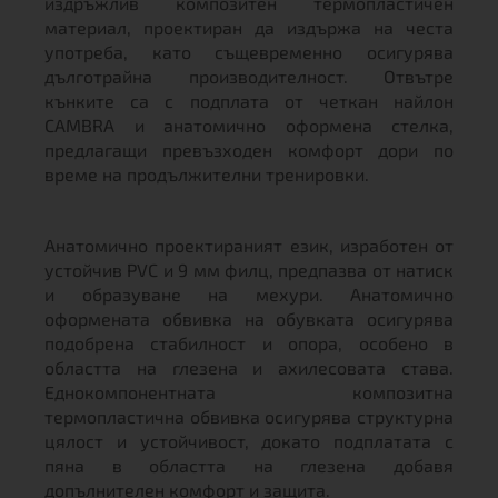
издръжлив композитен термопластичен
материал, проектиран да издържа на честа
употреба, като същевременно осигурява
дълготрайна производителност. Отвътре
кънките са с подплата от четкан найлон
CAMBRA и анатомично оформена стелка,
предлагащи превъзходен комфорт дори по
време на продължителни тренировки.
Анатомично проектираният език, изработен от
устойчив PVC и 9 мм филц, предпазва от натиск
и образуване на мехури. Анатомично
оформената обвивка на обувката осигурява
подобрена стабилност и опора, особено в
областта на глезена и ахилесовата става.
Еднокомпонентната композитна
термопластична обвивка осигурява структурна
цялост и устойчивост, докато подплатата с
пяна в областта на глезена добавя
допълнителен комфорт и защита.