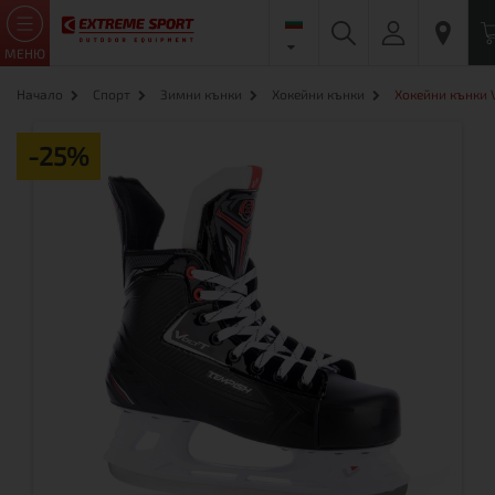
МЕНЮ
Начало
Спорт
Зимни кънки
Хокейни кънки
Хокейни кънки 
-25%