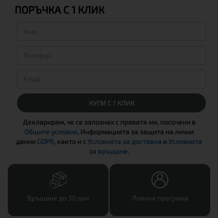
ПОРЪЧКА С 1 КЛИК
КУПИ С 1 КЛИК
Декларирам, че се запознах с правата ми, посочени в
Общите условия
, Информацията за защита на лични
данни
GDPR
, както и с
Условията за доставка
и
Условията
за връщане
.
Връщане до 30 дни
Лоялна програма