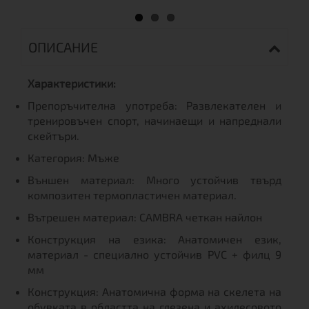
ОПИСАНИЕ
Характеристики:
Препоръчителна употреба: Развлекателен и
тренировъчен спорт, начинаещи и напреднали
скейтъри.
Категория: Мъже
Външен материал: Много устойчив твърд
композитен термопластичен материал.
Вътрешен материал: CAMBRA четкан найлон
Конструкция на езика: Анатомичен език,
материал - специално устойчив PVC + филц 9
мм
Конструкция: Анатомична форма на скелета на
обувката в областта на глезена и ахилесовото