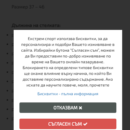
Размер 37 – 46
Дължина на стелката:
размер: 37 - 23,6 см
Екстрем спорт използва бисквитки, за да
размер: 38 - 24,1 см
персонализира и подобри Вашето изживяване в
сайта. Избирайки бутона “Съгласен съм”, можем
размер: 39 - 24,6 см
да Ви предоставим по-добро изживяване по
време на Вашето онлайн пазаруване.
размер: 40 - 25,1 см
Блокирането на определени типове бисквитки
размер: 41 - 25,8 см
ще окаже влияние върху начина, по който Ви
доставяме персонализирано съдържание. Ако
размер: 42 - 26,3 см
искате да научите повече, моля, прочетете
размер: 43 - 27,0 см
Бисквитки - пълна информация
размер: 44 - 27,6 см
ОТКАЗВАМ
размер: 45 - 28,1 см
размер: 46 - 28,5 см
СЪГЛАСЕН СЪМ