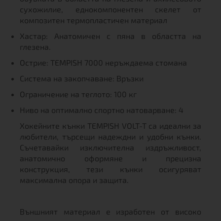
сухожилие, еднокомпонентен скелет от
композитен термопластичен материал
Хастар: Анатомичен с пяна в областта на
глезена.
Острие: TEMPISH 7000 неръждаема стомана
Система на закопчаване: Връзки
Ограничение на теглото: 100 кг
Ниво на оптимално спортно натоварване: 4
Хокейните кънки TEMPISH VOLT-T са идеални за
любители, търсещи надеждни и удобни кънки.
Съчетавайки изключителна издръжливост,
анатомично оформяне и прецизна
конструкция, тези кънки осигуряват
максимална опора и защита.
Външният материал е изработен от високо