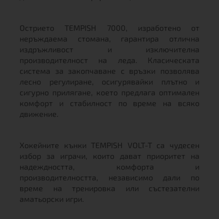
Острието TEMPISH 7000, изработено от
неръждаема стомана, гарантира отлична
издръжливост и изключителна
производителност на леда. Класическата
система за закопчаване с връзки позволява
лесно регулиране, осигурявайки плътно и
сигурно прилягане, което предлага оптимален
комфорт и стабилност по време на всяко
движение.
Хокейните кънки TEMPISH VOLT-T са чудесен
избор за играчи, които дават приоритет на
надеждността, комфорта и
производителността, независимо дали по
време на тренировка или състезателни
аматьорски игри.