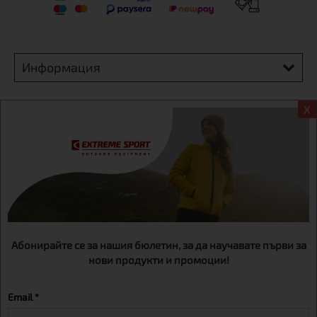
Информация
Екстрем спорт ЕООД, BG131452613, административен адрес
X
гр. София, Овча купел, ул.692, №12, офис 1, магазини
гр.София,бул. Дондуков 42, тел.:+359 895461012
Абонирайте се за нашия бюлетин, за да научавате първи за
нови продукти и промоции!
Email *