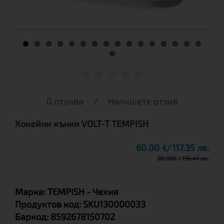
0 отзива
/
Напишете отзив
Хокейни кънки VOLT-T TEMPISH
60.00
117.35 лв.
€
80.00
€
156.47 лв.
Марка:
TEMPISH
- Чехия
Продуктов код:
SKU130000033
Баркод:
8592678150702