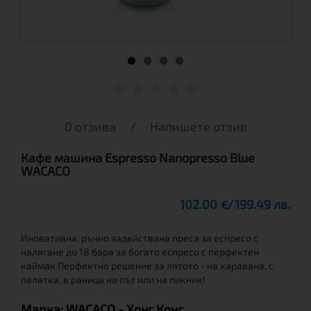
0 отзива
/
Напишете отзив
Кафе машина Espresso Nanopresso Blue
WACACO
102.00
199.49 лв.
€
Иновативна, ръчно задействана преса за еспресо с
налягане до 18 бара за богато еспресо с перфектен
каймак.Перфектно решение за лятото - на каравана, с
палатка, в раница на път или на пикник!
Марка:
WACACO
- Хонг Конг