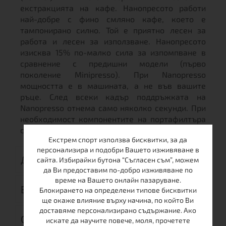
екстракцията на кафе. Нанопресото работи
най-добре с фино смляно кафе, което е
тампонирано силно. Той е приятно лесен за
работа и лесен за използване. Нанопресото
изисква 15% по-малко сила за изпомпване в
сравнение с предишни модели (първо
поколение Minipresso). При Nanopresso
мощността е в машината, а не във вашите
ръце. След всеки кадър поддръжката на
Nanopresso отнема само няколко секунди. При
необходимост компонентите на портафилтъра
се отделят лесно за дълбоко почистване.
Екстрем спорт използва бисквитки, за да
персонализира и подобри Вашето изживяване в
ДОСТАВКА
сайта. Избирайки бутона “Съгласен съм”, можем
да Ви предоставим по-добро изживяване по
време на Вашето онлайн пазаруване.
ВРЪЩАНЕ
Блокирането на определени типове бисквитки
ще окаже влияние върху начина, по който Ви
доставяме персонализирано съдържание. Ако
ОТЗИВИ (0)
искате да научите повече, моля, прочетете