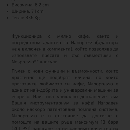
Височина: 6.2 cm
Ширина: 7.1 cm
Тегло: 336 Kg
Функционира с мляно кафе, както и
посредством адаптер за Nanopresso(адаптора
не е включен в комплекта), който позволява да
използвате пресата и със съвместими с
Nespresso®* капсули.
Пълен с нови функции и възможности, които
драстично ще подобрят начина, по който
приготвяте любимото си кафе, Nanopresso е
една от най-добрите и универсални машини за
еспресо. Наистина уникално допълнение към
Вашия инструментариум за кафе! Изграден
около наскоро патентована помпена система,
Nanopresso е в състояние да достигне с
помощта на вашите ръце максимум 18 бара
(261 PSI) налягане за несравнимо качество на