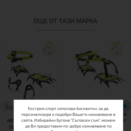
ОЩЕ ОТ ТАЗИ МАРКА
КОТКИ EDELRID SHARK
УНИВЕРСАЛНИ КОТКИ
Екстрем спорт използва бисквитки, за да
AUTO II | 2-В-1
EDELRID SHARK SOFT | ЗА
персонализира и подобри Вашето изживяване в
АВТОМАТИЧНИ &AMP;
ТУРИСТИЧЕСКИ ОБУВКИ
сайта. Избирайки бутона “Съгласен съм”, можем
да Ви предоставим по-добро изживяване по
ПОЛУАВТОМАТИЧНИ
&AMP; СНОУБОРД