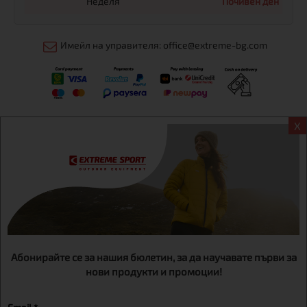
Неделя
Почивен ден
Имейл на управителя: office@extreme-bg.com
X
Информация
Екстрем спорт ЕООД, BG131452613, административен адрес
гр. София, Овча купел, ул.692, №12, офис 1, магазини
гр.София,бул. Дондуков 42, тел.:+359 895461012
Абонирайте се за нашия бюлетин, за да научавате първи за
нови продукти и промоции!