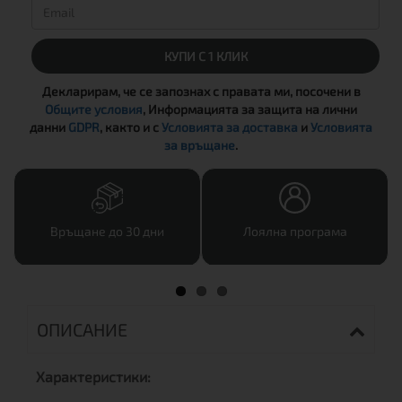
КУПИ С 1 КЛИК
Декларирам, че се запознах с правата ми, посочени в
Общите условия
, Информацията за защита на лични
данни
GDPR
, както и с
Условията за доставка
и
Условията
за връщане
.
Връщане до 30 дни
Лоялна програма
ОПИСАНИЕ
Характеристики: