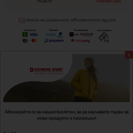
Неделя
Почивен ден
Имейл на управителя: office@extreme-bg.com
X
Информация
Екстрем спорт ЕООД, BG131452613, административен адрес
гр. София, Овча купел, ул.692, №12, офис 1, магазини
гр.София,бул. Дондуков 42, тел.:+359 895461012
Абонирайте се за нашия бюлетин, за да научавате първи за
нови продукти и промоции!