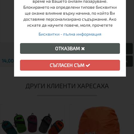
време на Вашето онлайн пазаруване.
DETACHABLE
TRADITIONAL 500 МЛ
Блокирането на определени типове бисквитки
ще окаже влияние върху начина, по който Ви
доставяме персонализирано съдържание. Ако
искате да научите повече, моля, прочетете
Бисквитки - пълна информация
ОТКАЗВАМ
14,00 € / 27.38 лв.
14,32 € / 28.01 лв.
Виж
Виж
СЪГЛАСЕН СЪМ
ДРУГИ КЛИЕНТИ ХАРЕСАХА