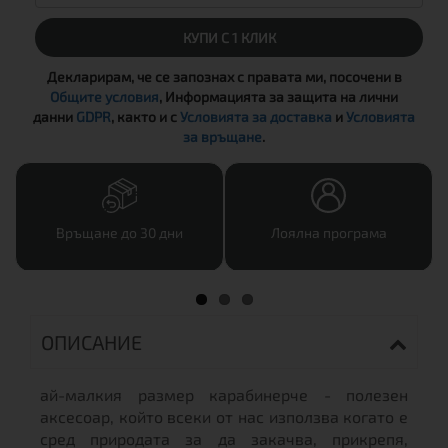
КУПИ С 1 КЛИК
Декларирам, че се запознах с правата ми, посочени в
Общите условия
, Информацията за защита на лични
данни
GDPR
, както и с
Условията за доставка
и
Условията
за връщане
.
Връщане до 30 дни
Лоялна програма
ОПИСАНИЕ
ай-малкия размер карабинерче - полезен
аксесоар, който всеки от нас използва когато е
сред природата за да закачва, прикрепя,