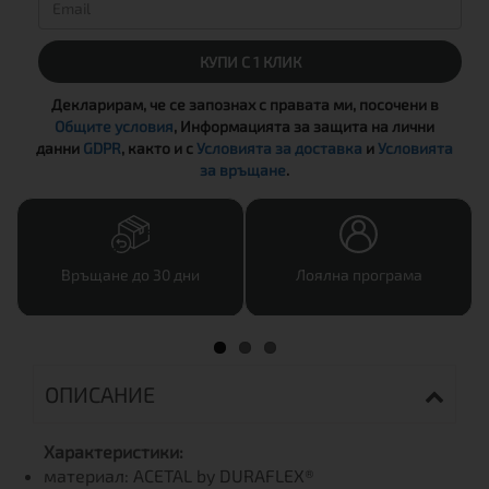
КУПИ С 1 КЛИК
Декларирам, че се запознах с правата ми, посочени в
Общите условия
, Информацията за защита на лични
данни
GDPR
, както и с
Условията за доставка
и
Условията
за връщане
.
Връщане до 30 дни
Лоялна програма
ОПИСАНИЕ
Характеристики:
материал: ACETAL by DURAFLEX®