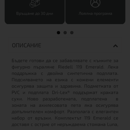
Връщане до 30 дни
Лоялна програма
ОПИСАНИЕ
Бъдете готови да се забавлявате с кънките за
фигурно пъраляне Riedell 119 Emerald. Лека
поддръжка с двойна синтетична подплата.
Подсилването на езика с кожени елементи
осигурява защита и здравина. Подметката от
PVC и подплата Dri-Lex® поддържат краката
сухи. Ново разработената, подплатена в
зоната на ахилесовата пета яка осигурява
допълнителен комфорт. Разполага с елегантен
набор от връзки. Комплектът 119 Emerald се
доставя с острие от неръждаема стомана Luna,