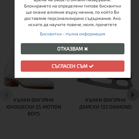
Блокирането на определени типове бисквитки
ОЩЕ ОТ ТАЗИ МАРКА
ще окаже влияние върху начина, по който Ви
доставяме персонализирано съдържание. Ако
искате да научите повече, моля, прочетете
Бисквитки - пълна информация
ОТКАЗВАМ
СЪГЛАСЕН СЪМ
КЪНКИ ФИГУРНИ
КЪНКИ ФИГУРНИ
ЮНОШЕСКИ 25 MOTION
ДАМСКИ 133 DIAMOND
BOYS