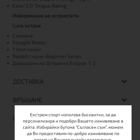
Език: 2.0 Tongue Rating
Информация за остриетата:
Luna острие
Стомана
Straight Rakes
7 foot rocker
Riedell серия: Beginner Series
Диапазони на Острието Eclipse: 1, 2
ДОСТАВКА
ВРЪЩАНЕ
Екстрем спорт използва бисквитки, за да
ОТЗИВИ (0)
персонализира и подобри Вашето изживяване в
сайта. Избирайки бутона “Съгласен съм”, можем
да Ви предоставим по-добро изживяване по
време на Вашето онлайн пазаруване.