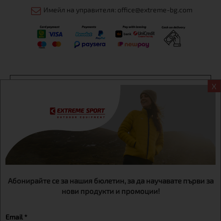
Имейл на управителя: office@extreme-bg.com
Информация
X
Екстрем спорт ЕООД, BG131452613, административен адрес
гр. София, Овча купел, ул.692, №12, офис 1, магазини
гр.София,бул. Дондуков 42, тел.:+359 895461012
Абонирайте се за нашия бюлетин, за да научавате първи за
нови продукти и промоции!
Email *