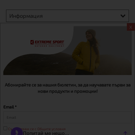
Информация
X
Екстрем спорт ЕООД, BG131452613, административен адрес
гр. София, Овча купел, ул.692, №12, офис 1, магазини
гр.София,бул. Дондуков 42, тел.:+359 895461012
Абонирайте се за нашия бюлетин, за да научавате първи за
нови продукти и промоции!
Email *
Съгласявам се с Общите условия