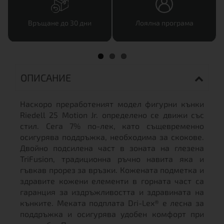
Връщане до 30 дни
Лоялна програма
ОПИСАНИЕ
Наскоро преработеният модел фигурни кънки
Riedell 25 Motion Jr. определено се движи със
стил. Сега 7% по-лек, като същевременно
осигурява поддръжка, необходима за скокове.
Двойно подсилена част в зоната на глезена
TriFusion, традиционна ръчно навита яка и
гъвкав прорез за връзки. Кожената подметка и
здравите кожени елементи в горната част са
гаранция за издръжливостта и здравината на
кънките. Меката подплата Dri-Lex® е лесна за
поддръжка и осигурява удобен комфорт при