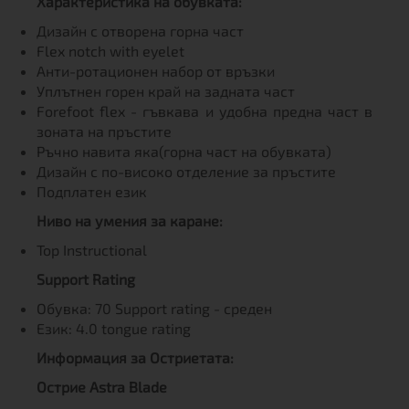
Характеристика на обувката:
Дизайн с отворена горна част
Flex notch with eyelet
Анти-ротационен набор от връзки
Уплътнен горен край на задната част
Forefoot flex - гъвкава и удобна предна част в
зоната на пръстите
Ръчно навита яка(горна част на обувката)
Дизайн с по-високо отделение за пръстите
Подплатен език
Ниво на умения за каране:
Top Instructional
Support Rating
Обувка: 70 Support rating - среден
Език: 4.0 tongue rating
Информация за Остриетата:
Острие Astra Blade