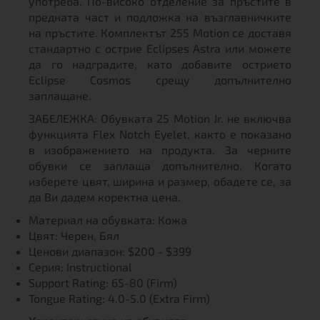
употреба. По-високо отделение за пръстите в
предната част и подложка на възглавничките
на пръстите. Комплектът 255 Motion се доставя
стандартно с острие Eclipses Astra или можете
да го надградите, като добавите острието
Eclipse Cosmos срещу допълнително
заплащане.
ЗАБЕЛЕЖКА: Обувката 25 Motion Jr. не включва
функцията Flex Notch Eyelet, както е показано
в изображението на продукта. За черните
обувки се заплаща допълнително. Когато
изберете цвят, ширина и размер, обадете се, за
да Ви дадем коректна цена.
Материал на обувката: Кожа
Цвят: Черен, Бял
Ценови диапазон: $200 - $399
Серия: Instructional
Support Rating: 65-80 (Firm)
Tongue Rating: 4.0-5.0 (Extra Firm)