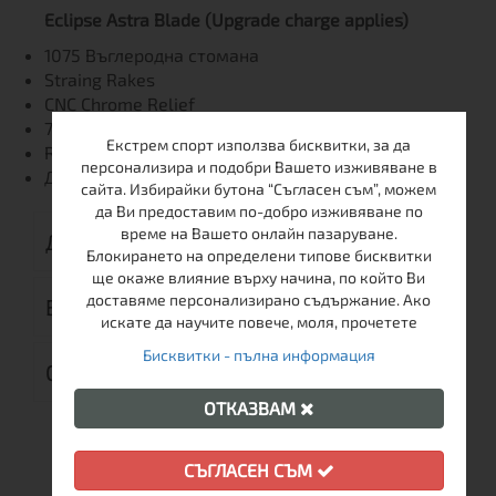
​Eclipse Astra Blade (Upgrade charge applies)
1075 Въглеродна стомана
Straing Rakes
CNC Chrome Relief
7 foot rocker
Екстрем спорт използва бисквитки, за да
Riedell Серии: Среден клас
персонализира и подобри Вашето изживяване в
Диапазони на Острието: 2, 3
сайта. Избирайки бутона “Съгласен съм”, можем
да Ви предоставим по-добро изживяване по
време на Вашето онлайн пазаруване.
ДОСТАВКА
Блокирането на определени типове бисквитки
ще окаже влияние върху начина, по който Ви
доставяме персонализирано съдържание. Ако
ВРЪЩАНЕ
искате да научите повече, моля, прочетете
Бисквитки - пълна информация
ОТЗИВИ (0)
ОТКАЗВАМ
СЪГЛАСЕН СЪМ
ОЩЕ ОТ ТАЗИ МАРКА