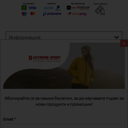
Информация
X
Екстрем спорт ЕООД, BG131452613, административен адрес
гр. София, Овча купел, ул.692, №12, офис 1, магазини
гр.София,бул. Дондуков 42, тел.:+359 895461012
Абонирайте се за нашия бюлетин, за да научавате първи за
нови продукти и промоции!
Email *