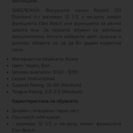
заплащане.
ЗАБЕЛЕЖКА: Фигурните кънки Riedell 133
Diamond Jr.с размери 12 1/2 и по-долу нямат
функцията Flex Notch или функцията за ръчно
завита яка. За черните обувки се заплаща
допълнително. Когато изберете цвят, ширина и
размер, обадете се, за да Ви дадем коректна
цена.
Материал на обувката: Кожа
Цвят: Черен, Бял
Ценови диапазон: $100 - $199
Серия: Instructional
Support Rating: 35-60 (Medium)
Tongue Rating: 2.0-2.5 (Medium)
Характеристика на обувката:
Дизайн с отворена горна част
Flex notch with eyelet
- размери 12 1/2 и по-долу нямат функцията
Flex Notch