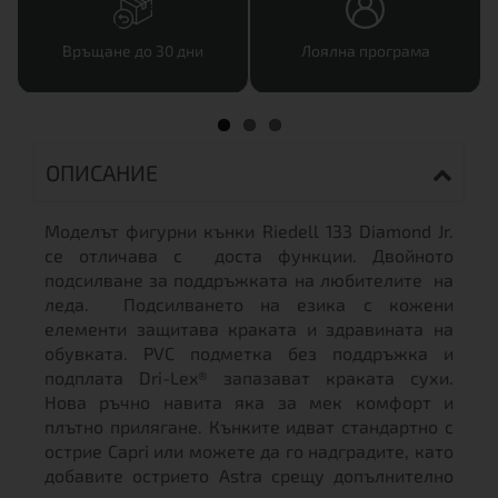
Връщане до 30 дни
Лоялна програма
ОПИСАНИЕ
Моделът фигурни кънки Riedell 133 Diamond Jr.
се отличава с доста функции. Двойното
подсилване за поддръжката на любителите на
леда. Подсилването на езика с кожени
елементи защитава краката и здравината на
обувката. PVC подметка без поддръжка и
подплата Dri-Lex® запазават краката сухи.
Нова ръчно навита яка за мек комфорт и
плътно прилягане. Кънките идват стандартно с
острие Capri или можете да го надградите, като
добавите острието Astra срещу допълнително