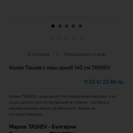
0 отзива
/
Напишете отзив
Колан Ташев с кеш-джоб 140 см TASHEV
11.50
22.49 лв.
€
Колан ТАШЕВ с кеш-джоб 140 смУдължен вариант, със
скрит джоб с цип от вътрешната страна - сигурно и
незабележимо място за банкноти. Колан за
пътешественици.
Марка:
TASHEV
- България