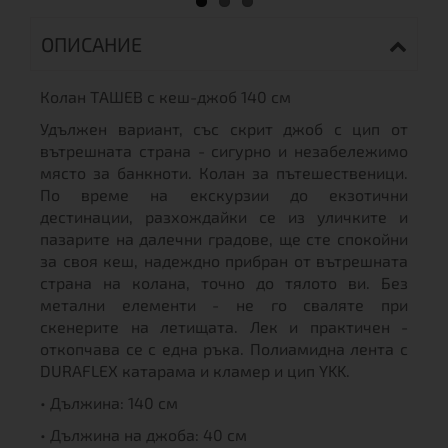
ОПИСАНИЕ
Колан ТАШЕВ с кеш-джоб 140 см
Удължен вариант, със скрит джоб с цип от
вътрешната страна - сигурно и незабележимо
място за банкноти. Колан за пътешественици.
По време на екскурзии до екзотични
дестинации, разхождайки се из уличките и
пазарите на далечни градове, ще сте спокойни
за своя кеш, надеждно прибран от вътрешната
страна на колана, точно до тялото ви. Без
метални елементи - не го сваляте при
скенерите на летищата. Лек и практичен -
откопчава се с една ръка. Полиамидна лента с
DURAFLEX катарама и кламер и цип YKK.
• Дължина: 140 см
• Дължина на джоба: 40 см