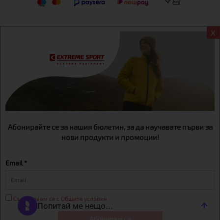
X
Информация
Екстрем спорт ЕООД, BG131452613, административен адрес
гр. София, Овча купел, ул.692, №12, офис 1, магазини
гр.София,бул. Дондуков 42, тел.:+359 895461012
Абонирайте се за нашия бюлетин, за да научавате първи за
нови продукти и промоции!
Email *
Съгласявам се с Общите условия
Абонирам се