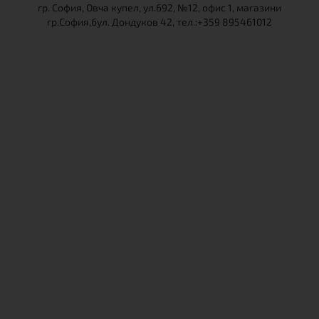
гр. София, Овча купел, ул.692, №12, офис 1, магазини
гр.София,бул. Дондуков 42, тел.:+359 895461012