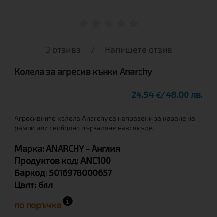
0 отзива
/
Напишете отзив
Колела за агресив кънки Anarchy
24.54
48.00 лв.
€
Агресивните колела Anarchy са направени за каране на
рампи или свободно пързаляне навсякъде.
Марка:
ANARCHY
- Англия
Продуктов код:
ANC100
Баркод:
5016978000657
Цвят:
бял
по поръчка