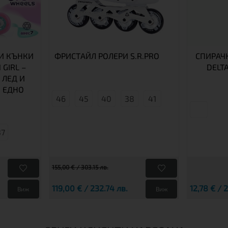
И КЪНКИ
ФРИСТАЙЛ РОЛЕРИ S.R.PRO
СПИРАЧК
 GIRL –
DELT
 ЛЕД И
 ЕДНО
46
45
40
38
41
37
155,00 € / 303.15 лв.
119,00 € / 232.74 лв.
12,78 € / 
Виж
Виж