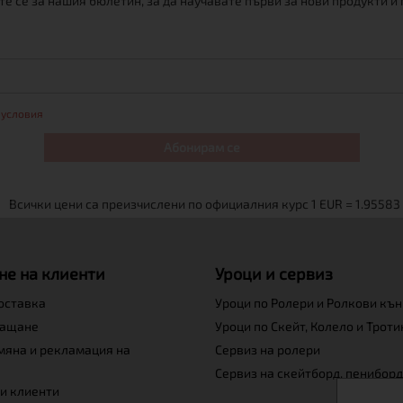
е се за нашия бюлетин, за да научавате първи за нови продукти и
 условия
Абонирам се
не на клиенти
Уроци и сервиз
доставка
Уроци по Ролери и Ролкови къ
лащане
Уроци по Скейт, Колело и Трот
мяна и рекламация на
Сервиз на ролери
Сервиз на скейтборд, пениборд
и клиенти