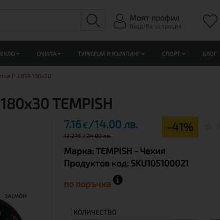
Моят профил
Вход/Регистрация
ЛЕКЛО
ОЧИЛА
ТУРИЗЪМ И КЪМПИНГ
СПОРТ
БЛОГ
тка PU 87A 180x30
 180x30 TEMPISH
7.16
14.00 лв.
-41%
€
12.27
€
24.00 лв.
Марка:
TEMPISH
- Чехия
Продуктов код:
SKU105100021
по поръчка
КОЛИЧЕСТВО