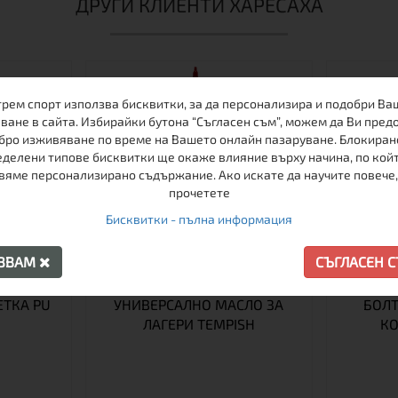
ДРУГИ КЛИЕНТИ ХАРЕСАХА
трем спорт използва бисквитки, за да персонализира и подобри Ва
-40%
ване в сайта. Избирайки бутона “Съгласен съм”, можем да Ви пред
бро изживяване по време на Вашето онлайн пазаруване. Блокиран
делени типове бисквитки ще окаже влияние върху начина, по кой
вяме персонализирано съдържание. Ако искате да научите повече,
прочетете
Бисквитки - пълна информация
АЗВАМ
СЪГЛАСЕН 
ЕТКА PU
УНИВЕРСАЛНО МАСЛО ЗА
БОЛТ
ЛАГЕРИ TEMPISH
КО