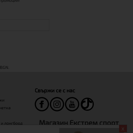
 промоции!
Свържи се с нас
нки
инетка
Магазин Екстрем спорт
 и лонгборд
X
+359-2-986-68-41