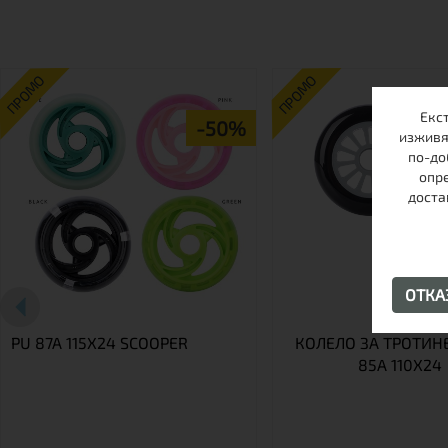
ПРОМО
ПРОМО
Екс
-50%
изживя
по-до
опре
доста
ОТК
PU 87A 115X24 SCOOPER
КОЛЕЛО ЗА ТРОТИН
85A 110X24