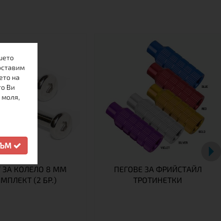
шето
оставим
ето на
то Ви
 моля,
СЪМ
 ЗА КОЛЕЛО 8 ММ
ПЕГОВЕ ЗА ФРИЙСТАЙЛ
МПЛЕКТ (2 БР.)
ТРОТИНЕТКИ