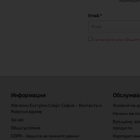
Абонирайт
Email *
Съгласен/а съм с Общите
Информация
Обслужва
Магазин Екстрем Спорт София – Контакти и
Условия на 
Работно време
Начини на п
За нас
Връщане, за
Общи условия
продукти
GDPR - Защита на личните данни
Корпоративн