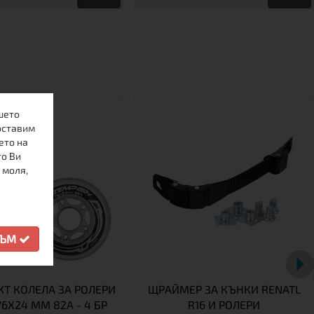
шето
оставим
ето на
то Ви
 моля,
СЪМ
Т КОЛЕЛА ЗА РОЛЕРИ
ЩРАЙМЕР ЗА КЪНКИ RENATL
76X24 MM 82A - 4 БР
R16 И РОЛЕРИ