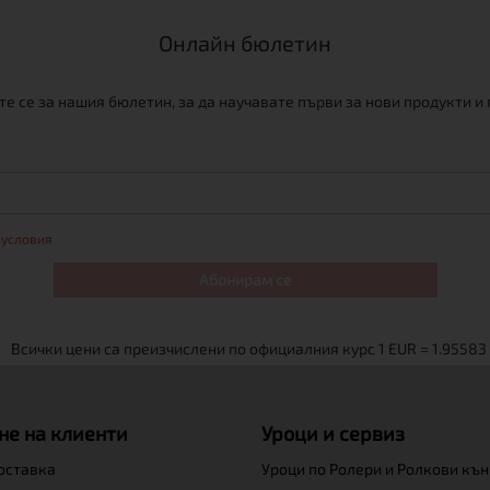
Онлайн бюлетин
е се за нашия бюлетин, за да научавате първи за нови продукти и
 условия
Абонирам се
не на клиенти
Уроци и сервиз
доставка
Уроци по Ролери и Ролкови къ