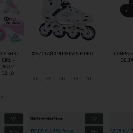
И КЪНКИ
ФРИСТАЙЛ РОЛЕРИ S.R.PRO
СПИРАЧК
 GIRL –
DELT
 ЛЕД И
 ЕДНО
46
45
40
38
41
37
155,00 € / 303.15 лв.
119,00 € / 232.74 лв.
12,78 € / 
Виж
Виж