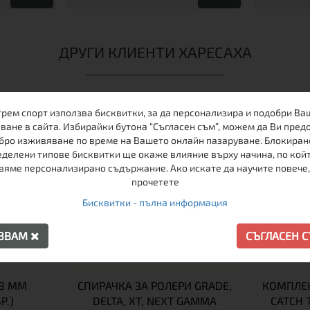
ДРУГИ КЛИЕНТИ ХАРЕСАХА
трем спорт използва бисквитки, за да персонализира и подобри Ва
ване в сайта. Избирайки бутона “Съгласен съм”, можем да Ви пред
бро изживяване по време на Вашето онлайн пазаруване. Блокиран
делени типове бисквитки ще окаже влияние върху начина, по кой
вяме персонализирано съдържание. Ако искате да научите повече,
прочетете
Бисквитки - пълна информация
АЗВАМ
СЪГЛАСЕН 
 8 ММ
СПИРАЧКА ЗА РОЛЕРИ GRADE,
КОМПЛЕК
Р.)
DELTA, XT, NEXT GAMMA
CATCH 