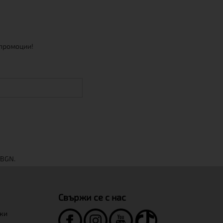
 промоции!
Свържи се с нас
нки