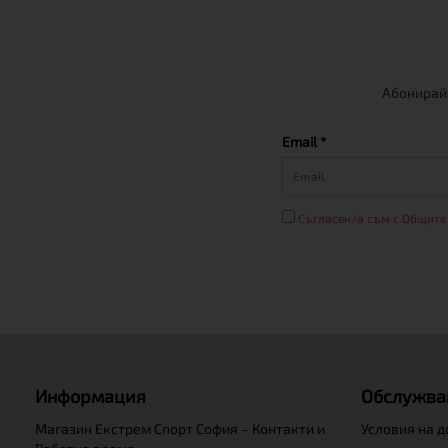
Абонирайт
Email *
Съгласен/а съм с Общите
Информация
Обслужва
Магазин Екстрем Спорт София – Контакти и
Условия на 