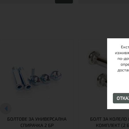
Екс
изживя
по-до
опре
доста
ОТК
БОЛТОВЕ ЗА УНИВЕРСАЛНА
БОЛТ ЗА КОЛЕЛО
СПИРАЧКА 2 БР
КОМПЛЕКТ (2 Б