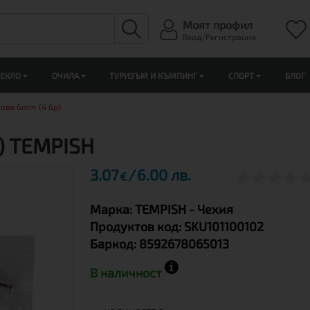
Моят профил
Вход/Регистрация
ЛЕКЛО
ОЧИЛА
ТУРИЗЪМ И КЪМПИНГ
СПОРТ
БЛОГ
ове 6mm (4 бр)
) TEMPISH
3.07
6.00 лв.
€
Марка:
TEMPISH
- Чехия
Продуктов код:
SKU101100102
Баркод:
8592678065013
В наличност