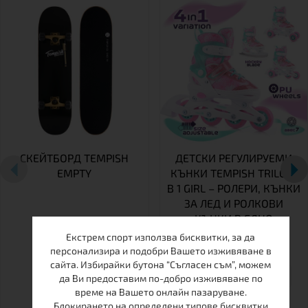
СКЕЙТБОРД TEMPISH
ДЕТСКИ РЕГУЛИРУЕМИ
EMPTY
КЪНКИ TEMPISH TRILO 4
В 1 GIRL – РОЛЕРИ, КЪНКИ
ЗА ЛЕД И РОЛКОВИ
КЪНКИ В ЕДНО
Екстрем спорт използва бисквитки, за да
персонализира и подобри Вашето изживяване в
сайта. Избирайки бутона “Съгласен съм”, можем
26-29
30-33
34-37
да Ви предоставим по-добро изживяване по
време на Вашето онлайн пазаруване.
Блокирането на определени типове бисквитки