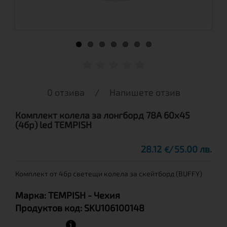
0 отзива
/
Напишете отзив
Комплект колела за лонгборд 78A 60x45
(4бр) led TEMPISH
28.12
55.00 лв.
€
Комплект от 4бр светещи колела за скейтборд (BUFFY)
Марка:
TEMPISH
- Чехия
Продуктов код:
SKU106100148