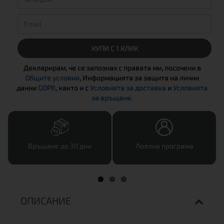
КУПИ С 1 КЛИК
Декларирам, че се запознах с правата ми, посочени в
Общите условия
, Информацията за защита на лични
данни
GDPR
, както и с
Условията за доставка
и
Условията
за връщане
.
Връщане до 30 дни
Лоялна програма
ОПИСАНИЕ