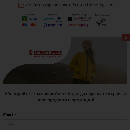
Имейл на управителя: office@extreme-bg.com
X
Информация
Екстрем спорт ЕООД, BG131452613, административен адрес
гр. София, Овча купел, ул.692, №12, офис 1, магазини
гр.София,бул. Дондуков 42, тел.:+359 895461012
Абонирайте се за нашия бюлетин, за да научавате първи за
нови продукти и промоции!
Email *