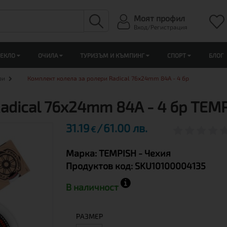
Моят профил
Вход/Регистрация
ЛЕКЛО
ОЧИЛА
ТУРИЗЪМ И КЪМПИНГ
СПОРТ
БЛОГ
ри
Комплект колела за ролери Radical 76x24mm 84A - 4 бр
adical 76x24mm 84A - 4 бр TEM
31.19
61.00 лв.
€
Марка:
TEMPISH
- Чехия
Продуктов код:
SKU10100004135
В наличност
РАЗМЕР