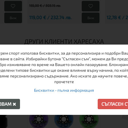
155,00 € / 303.15 лв.
119,00 € / 232.74 лв.
12,78 € / 
Виж
Виж
ДРУГИ КЛИЕНТИ ХАРЕСАХА
трем спорт използва бисквитки, за да персонализира и подобри Ва
ване в сайта. Избирайки бутона “Съгласен съм”, можем да Ви пред
бро изживяване по време на Вашето онлайн пазаруване. Блокиран
делени типове бисквитки ще окаже влияние върху начина, по кой
вяме персонализирано съдържание. Ако искате да научите повече,
прочетете
Бисквитки - пълна информация
АЗВАМ
СЪГЛАСЕН 