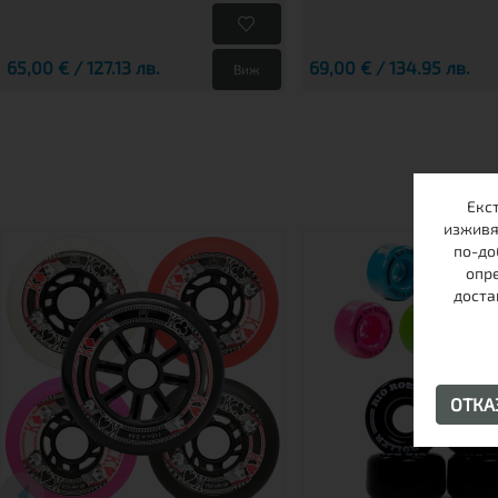
65,00 € / 127.13 лв.
69,00 € / 134.95 лв.
Виж
Екс
изживя
по-до
опре
доста
ОТК