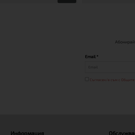
Абонирайт
Email *
Съгласен/а съм с Общите
Информация
Обслужва