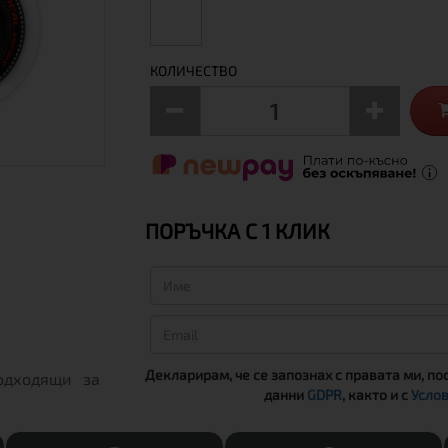
КОЛИЧЕСТВО
ПОРЪЧКА С 1 КЛИК
Декларирам, че се запознах с правата ми, по
одходящи за
данни
GDPR
, както и с
Услов