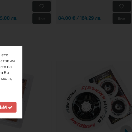
25.00 лв.
84,00 € / 164.29 лв.
Виж
Виж
шето
оставим
ето на
то Ви
 моля,
СЪМ