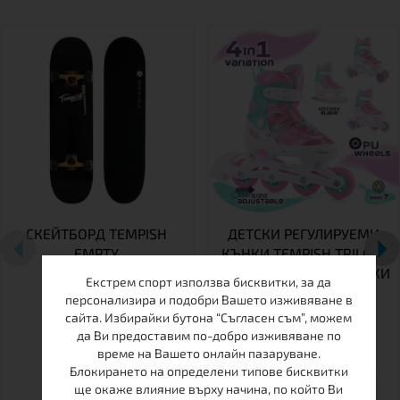
СКЕЙТБОРД TEMPISH
ДЕТСКИ РЕГУЛИРУЕМИ
EMPTY
КЪНКИ TEMPISH TRILO 4
В 1 GIRL – РОЛЕРИ, КЪНКИ
Екстрем спорт използва бисквитки, за да
ЗА ЛЕД И РОЛКОВИ
персонализира и подобри Вашето изживяване в
КЪНКИ В ЕДНО
сайта. Избирайки бутона “Съгласен съм”, можем
да Ви предоставим по-добро изживяване по
време на Вашето онлайн пазаруване.
Блокирането на определени типове бисквитки
26-29
30-33
34-37
ще окаже влияние върху начина, по който Ви