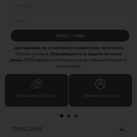
КУПИ С 1 КЛИК
Декларирам, че се запознах с правата ми, посочени в
Общите условия
, Информацията за защита на лични
данни
GDPR
, както и с
Условията за доставка
и
Условията
за връщане
.
Връщане до 30 дни
Лоялна програма
ОПИСАНИЕ