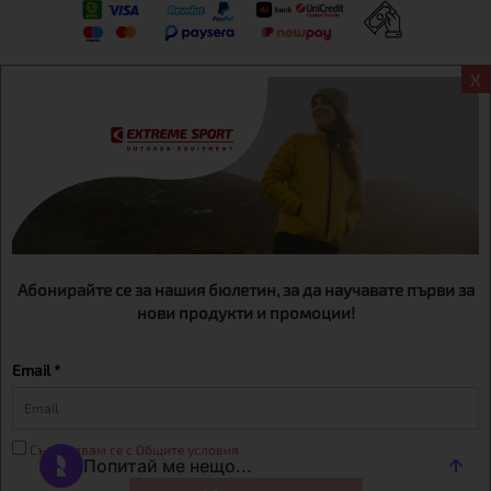
X
Информация
Екстрем спорт ЕООД, BG131452613, административен адрес
гр. София, Овча купел, ул.692, №12, офис 1, магазини
гр.София,бул. Дондуков 42, тел.:+359 895461012
Абонирайте се за нашия бюлетин, за да научавате първи за
нови продукти и промоции!
Email *
Съгласявам се с Общите условия