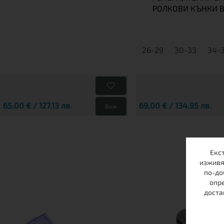
РОЛКОВИ КЪНКИ В
26-29
30-33
34-
65,00 € / 127.13 лв.
69,00 € / 134.95 лв.
Виж
Екс
изживя
по-до
опре
доста