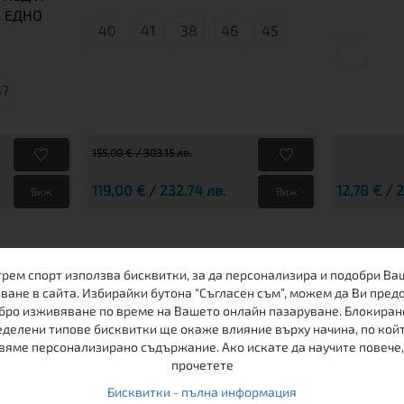
 ЕДНО
40
41
38
46
45
37
155,00 € / 303.15 лв.
119,00 € / 232.74 лв.
12,78 € / 
Виж
Виж
ДРУГИ КЛИЕНТИ ХАРЕСАХА
трем спорт използва бисквитки, за да персонализира и подобри Ва
ване в сайта. Избирайки бутона “Съгласен съм”, можем да Ви пред
бро изживяване по време на Вашето онлайн пазаруване. Блокиран
делени типове бисквитки ще окаже влияние върху начина, по кой
вяме персонализирано съдържание. Ако искате да научите повече,
прочетете
Бисквитки - пълна информация