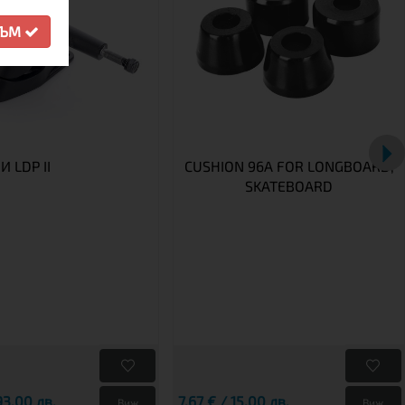
СЪМ
 LDP II
CUSHION 96A FOR LONGBOARD,
SKATEBOARD
93.00 лв.
7,67 € / 15.00 лв.
Виж
Виж