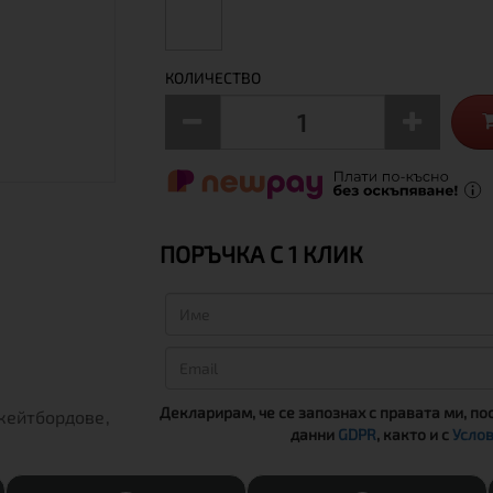
КОЛИЧЕСТВО
ПОРЪЧКА С 1 КЛИК
Декларирам, че се запознах с правата ми, по
ейтбордове,
данни
GDPR
, както и с
Услов