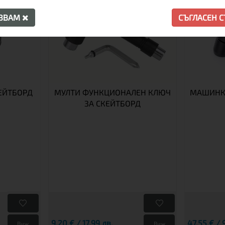
АЗВАМ
СЪГЛАСЕН 
ЕЙТБОРД
МУЛТИ ФУНКЦИОНАЛЕН КЛЮЧ
МАШИНКИ
Д
ЗА СКЕЙТБОРД
9,20 € / 17.99 лв.
47,55 € / 
Виж
Виж