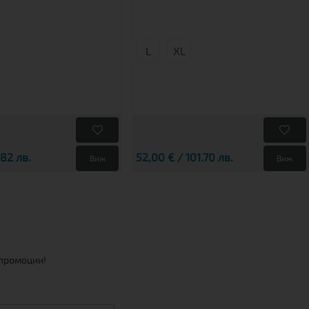
L
XL
.82 лв.
52,00 € / 101.70 лв.
Виж
Виж
 промоции!