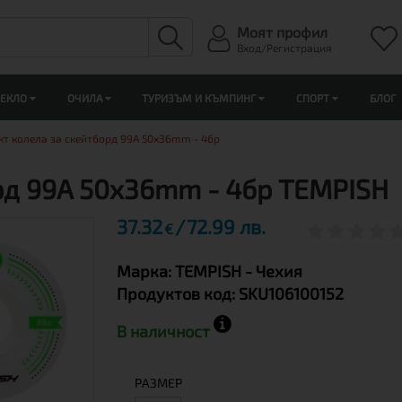
Моят профил
Вход/Регистрация
ЛЕКЛО
ОЧИЛА
ТУРИЗЪМ И КЪМПИНГ
СПОРТ
БЛОГ
т колела за скейтборд 99A 50x36mm - 4бр
рд 99A 50x36mm - 4бр TEMPISH
37.32
72.99 лв.
€
Марка:
TEMPISH
- Чехия
Продуктов код:
SKU106100152
В наличност
РАЗМЕР