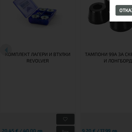
ОТК
КОМПЛЕКТ ЛАГЕРИ И ВТУЛКИ
ТАМПОНИ 99A ЗА СК
REVOLVER
И ЛОНГБОР
20,45 € / 40.00 лв.
9,20 € / 17.99 лв.
Виж