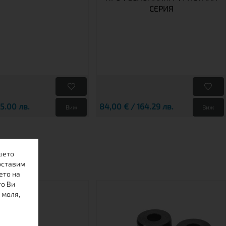
СЕРИЯ
25.00 лв.
84,00 € / 164.29 лв.
Виж
Виж
шето
оставим
ето на
то Ви
 моля,