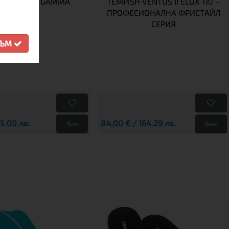
A, XT, NEXT GAMMA
TEMPISH VENTUS II ELOX 110 –
ПРОФЕСИОНАЛНА ФРИСТАЙЛ
СЕРИЯ
СЪМ
25.00 лв.
84,00 € / 164.29 лв.
Виж
Виж