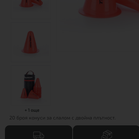
+
1
още
20 броя конуси за слалом с двойна плътност.