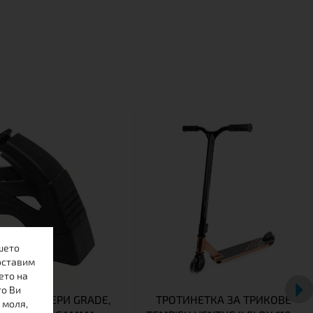
шето
оставим
ето на
то Ви
А ЗА РОЛЕРИ GRADE,
ТРОТИНЕТКА ЗА ТРИКОВЕ
 моля,