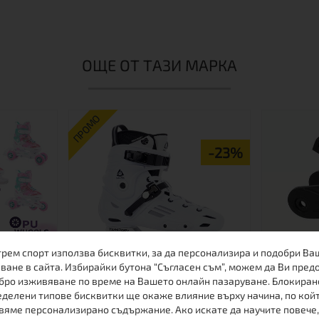
ОЩЕ ОТ ТАЗИ МАРКА
ПРОМО
-23%
трем спорт използва бисквитки, за да персонализира и подобри Ва
ване в сайта. Избирайки бутона “Съгласен съм”, можем да Ви пред
бро изживяване по време на Вашето онлайн пазаруване. Блокиран
делени типове бисквитки ще окаже влияние върху начина, по кой
И КЪНКИ
ФРИСТАЙЛ РОЛЕРИ S.R.PRO
СПИРАЧК
вяме персонализирано съдържание. Ако искате да научите повече,