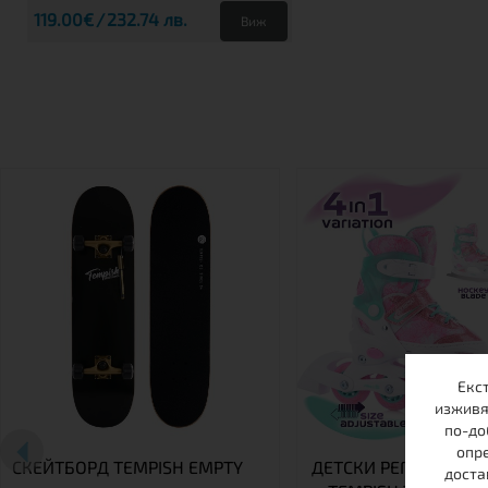
119.00€
232.74 лв.
Виж
Екс
изживя
по-до
опре
СКЕЙТБОРД TEMPISH EMPTY
ДЕТСКИ РЕГУЛИРУЕМ
доста