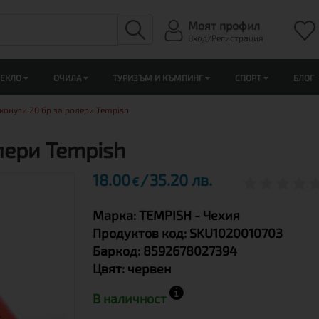
Моят профил
Вход/Регистрация
ЛЕКЛО
ОЧИЛА
ТУРИЗЪМ И КЪМПИНГ
СПОРТ
БЛОГ
конуси 20 бр за ролери Tempish
лери Tempish
18.00
35.20 лв.
€
Марка:
TEMPISH
- Чехия
Продуктов код:
SKU1020010703
Баркод:
8592678027394
Цвят:
червен
В наличност