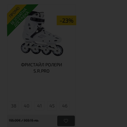
ПРОМО
БЕЗПЛАТНА
ДОСТАВКА
-23%
ФРИСТАЙЛ РОЛЕРИ
S.R.PRO
38
40
41
45
46
155.00€
303.15 лв.