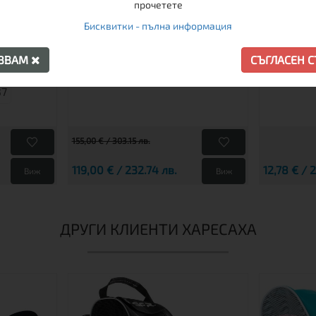
 GIRL –
DELT
прочетете
 ЛЕД И
Бисквитки - пълна информация
 ЕДНО
40
41
38
46
45
АЗВАМ
СЪГЛАСЕН 
37
155,00 € / 303.15 лв.
119,00 € / 232.74 лв.
12,78 € / 
Виж
Виж
ДРУГИ КЛИЕНТИ ХАРЕСАХА