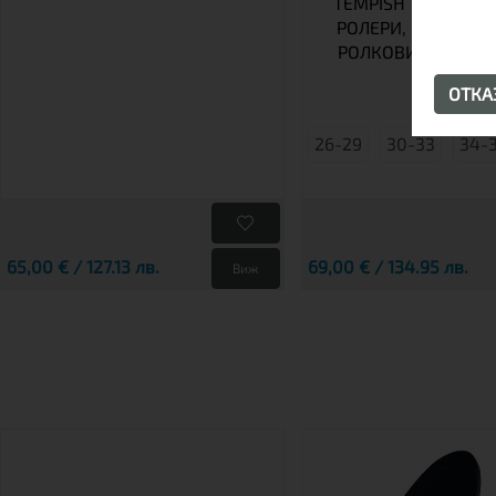
TEMPISH TRILO 4 В 1
РОЛЕРИ, КЪНКИ ЗА
РОЛКОВИ КЪНКИ В
ОТК
26-29
30-33
34-
65,00 € / 127.13 лв.
69,00 € / 134.95 лв.
Виж