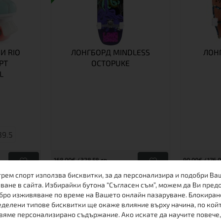
И RIO
ЛОНГБОРД MINDLESS
ЛОНГ
PT
OCTOPUKE
L
39.5
168.00€
328.58 лв.
90.00€
176.0
трем спорт използва бисквитки, за да персонализира и подобри Ва
125.00€
244.48 лв.
70.00€
1
Виж
Виж
ване в сайта. Избирайки бутона “Съгласен съм”, можем да Ви пред
бро изживяване по време на Вашето онлайн пазаруване. Блокиран
делени типове бисквитки ще окаже влияние върху начина, по кой
вяме персонализирано съдържание. Ако искате да научите повече,
ОЩЕ ОТ ТАЗИ МАРКА