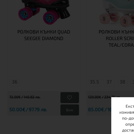
РОЛКОВИ КЪНКИ QUAD
РОЛКОВИ КЪНК
SEEGEE DIAMOND
ROLLER SCRI
TEAL/CORA
36
35.5
37
38
72.00€
140.82 лв.
120.00€
234.70 лв.
Екс
50.00€
97.79 лв.
85.00€
166.25 лв.
Виж
изживя
по-до
опре
доста