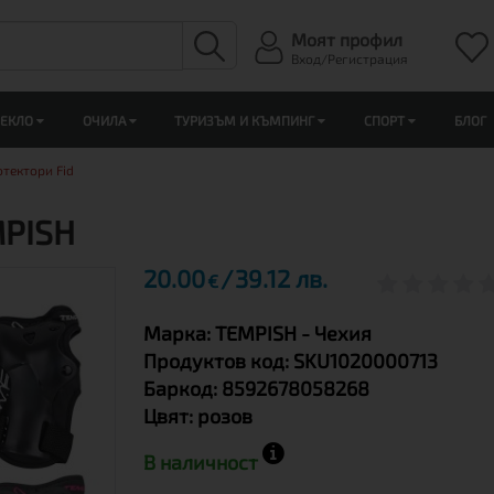
Моят профил
Вход/Регистрация
ЛЕКЛО
ОЧИЛА
ТУРИЗЪМ И КЪМПИНГ
СПОРТ
БЛОГ
тектори Fid
MPISH
20.00
39.12 лв.
€
Марка:
TEMPISH
- Чехия
Продуктов код:
SKU1020000713
Баркод:
8592678058268
Цвят:
розов
В наличност