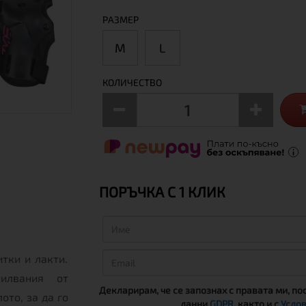
РАЗМЕР
М
L
КОЛИЧЕСТВО
ПОРЪЧКА С 1 КЛИК
тки и лакти.
илвания от
Декларирам, че се запознах с правата ми, по
то, за да го
данни
GDPR
, както и с
Услов