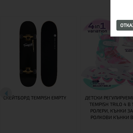
ОТК
СКЕЙТБОРД TEMPISH EMPTY
ДЕТСКИ РЕГУЛИРУЕМ
TEMPISH TRILO 4 В 1
РОЛЕРИ, КЪНКИ ЗА
РОЛКОВИ КЪНКИ В