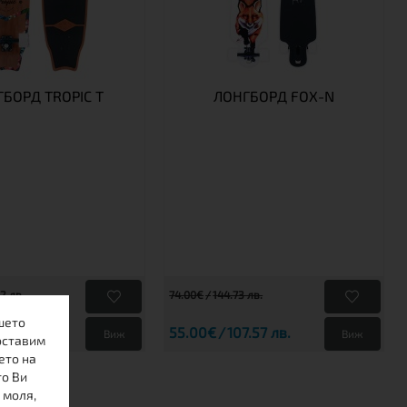
БОРД TROPIC T
ЛОНГБОРД FOX-N
2 лв.
74.00€
144.73 лв.
шето
36.91 лв.
55.00€
107.57 лв.
Виж
Виж
оставим
ето на
то Ви
 моля,