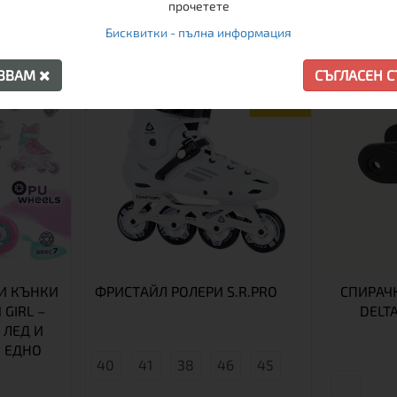
прочетете
Бисквитки - пълна информация
ПРОМО
АЗВАМ
СЪГЛАСЕН 
-23%
И КЪНКИ
ФРИСТАЙЛ РОЛЕРИ S.R.PRO
СПИРАЧК
 GIRL –
DELT
 ЛЕД И
 ЕДНО
40
41
38
46
45