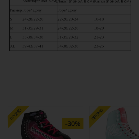
Коляно(прибл. в см)
прибл. в см
прибл. в см
Лакът (
)
Китки (
)
Размер
Горе/ Долу
Горе/ Долу
S
24-28/22-26
22-26/20-24
16-18
M
31-35/29-31
24-28/22-26
18-20
L
35-39/34-38
31-35/28-32
21-23
XL
39-43/37-41
34-38/32-36
23-25
ПРОМО
ПРОМО
-30%