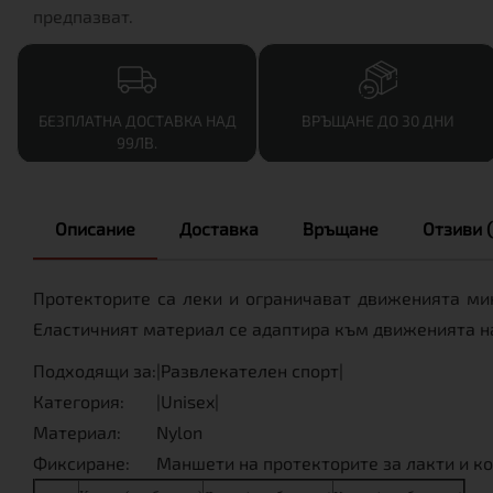
предпазват.
БЕЗПЛАТНА ДОСТАВКА НАД
ВРЪЩАНЕ ДО 30 ДНИ
99ЛВ.
Описание
Доставка
Връщане
Отзиви (
Протекторите са леки и ограничават движенията ми
Еластичният материал се адаптира към движенията н
Подходящи за:
|Развлекателен спорт|
Категория:
|Unisex|
Материал:
Nylon
Фиксиране:
Маншети на протекторите за лакти и ко