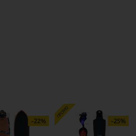
ПРОМО
-22%
-25%