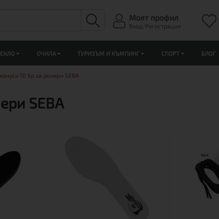
Моят профил
Вход/Регистрация
ЛЕКЛО
ОЧИЛА
ТУРИЗЪМ И КЪМПИНГ
СПОРТ
БЛОГ
конуси 10 бр за ролери SEBA
лери SEBA