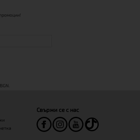
 промоции!
Свържи се с нас
нки
инетка