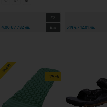
37
43
40
4,00 € / 7.82 лв.
6,14 € / 12.01 лв.
Виж
ПРОМО
-25%