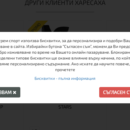
ДРУГИ КЛИЕНТИ ХАРЕСАХА
ПРОМО
-17%
трем спорт използва бисквитки, за да персонализира и подобри Ва
ване в сайта. Избирайки бутона “Съгласен съм”, можем да Ви пред
бро изживяване по време на Вашето онлайн пазаруване. Блокиран
делени типове бисквитки ще окаже влияние върху начина, по кой
вяме персонализирано съдържание. Ако искате да научите повече,
прочетете
Бисквитки - пълна информация
АЗВАМ
СЪГЛАСЕН 
РСАЛНА
ХОКЕЙНИ КЪНКИ FUNACTIV 5
СЛЪНЧЕВ
БР
STARS