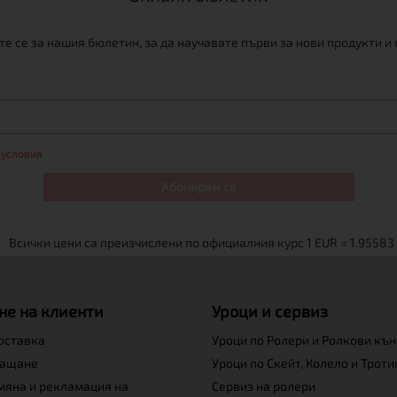
е се за нашия бюлетин, за да научавате първи за нови продукти и
 условия
Абонирам се
не на клиенти
Уроци и сервиз
доставка
Уроци по Ролери и Ролкови къ
лащане
Уроци по Скейт, Колело и Трот
мяна и рекламация на
Сервиз на ролери