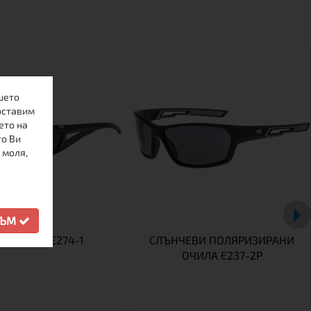
шето
оставим
ето на
то Ви
 моля,
СЪМ
И ОЧИЛА E274-1
СЛЪНЧЕВИ ПОЛЯРИЗИРАНИ
ОЧИЛА E237-2P