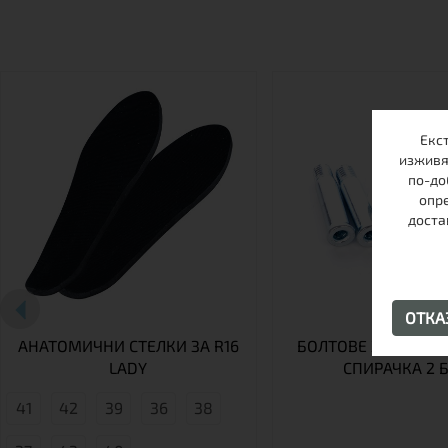
Екс
изживя
по-до
опре
доста
ОТК
АНАТОМИЧНИ СТЕЛКИ ЗА R16
БОЛТОВЕ ЗА УНИВЕ
LADY
СПИРАЧКА 2 
41
42
39
36
38