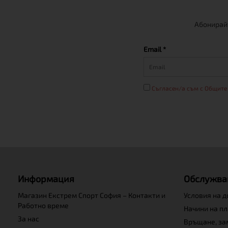
Абонирайт
Email *
Съгласен/а съм с Общите
Информация
Обслужва
Магазин Екстрем Спорт София – Контакти и
Условия на 
Работно време
Начини на п
За нас
Връщане, за