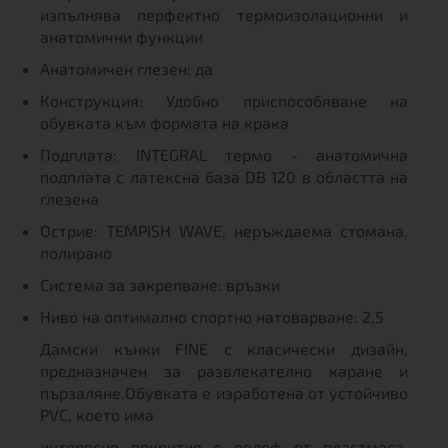
изпълнява перфектно термоизолационни и
анатомични функции
Анатомичен глезен: да
Конструкция: Удобно приспособяване на
обувката към формата на крака
Подплата: INTEGRAL термо - анатомична
подплата с латексна база DB 120 в областта на
глезена
Острие: TEMPISH WAVE, неръждаема стомана,
полирано
Система за закрепване: връзки
Ниво на оптимално спортно натоварване: 2,5
Дамски кънки FINE с класически дизайн,
предназначен за развлекателно каране и
пързаляне.Обувката е изработена от устойчиво
PVC, което има
интересно покритие с релеф от пластмаса.