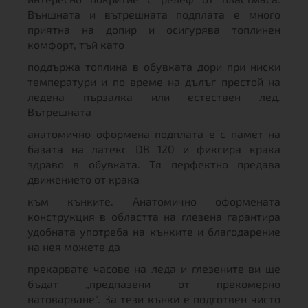
Външната и вътрешната подплата е много
приятна на допир и осигурява топлинен
комфорт, тъй като
поддържа топлина в обувката дори при ниски
температури и по време на дълъг престой на
ледена пързалка или естествен лед.
Вътрешната
анатомично оформена подплата е с памет на
базата на латекс DB 120 и фиксира крака
здраво в обувката. Тя перфектно предава
движението от крака
към кънките. Анатомично оформената
конструкция в областта на глезена гарантира
удобната употреба на кънките и благодарение
на нея можете да
прекарвате часове на леда и глезените ви ще
бъдат „предпазени от прекомерно
натоварване“. За тези кънки е подготвен чисто