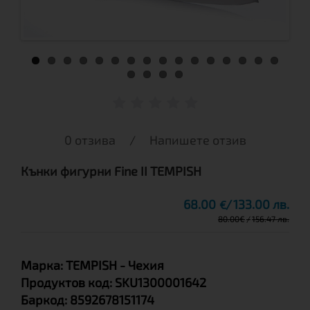
0 отзива
/
Напишете отзив
Кънки фигурни Fine II TEMPISH
68.00
133.00 лв.
€
80.00
€
156.47 лв.
Марка:
TEMPISH
- Чехия
Продуктов код:
SKU1300001642
Баркод:
8592678151174