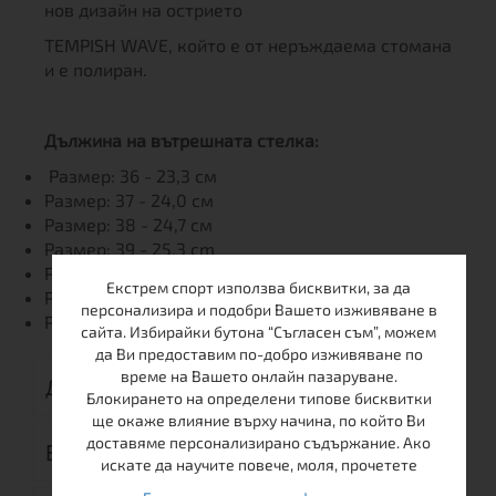
нов дизайн на острието
TEMPISH WAVE, който е от неръждаема стомана
и е полиран.
Дължина на вътрешната стелка:
Размер: 36 - 23,3 см
Размер: 37 - 24,0 см
Размер: 38 - 24,7 см
Размер: 39 - 25,3 cm
Размер: 40 - 26,0 см
Екстрем спорт използва бисквитки, за да
Размер: 41 - 26,7 см
персонализира и подобри Вашето изживяване в
Размер: 42 - 27,5 см
сайта. Избирайки бутона “Съгласен съм”, можем
да Ви предоставим по-добро изживяване по
време на Вашето онлайн пазаруване.
ДОСТАВКА
Блокирането на определени типове бисквитки
ще окаже влияние върху начина, по който Ви
доставяме персонализирано съдържание. Ако
ВРЪЩАНЕ
искате да научите повече, моля, прочетете