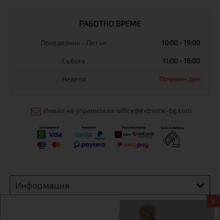
РАБОТНО ВРЕМЕ
Понеделник - Петък
10:00 - 19:00
Събота
11:00 - 16:00
Неделя
Почивен ден
Имейл на управителя: office@extreme-bg.com
Информация
X
Екстрем спорт ЕООД, BG131452613, административен адрес
гр. София, Овча купел, ул.692, №12, офис 1, магазини