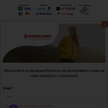
X
Информация
Екстрем спорт ЕООД, BG131452613, административен адрес
гр. София, Овча купел, ул.692, №12, офис 1, магазини
гр.София,бул. Дондуков 42, тел.:+359 895461012
Абонирайте се за нашия бюлетин, за да научавате първи за
нови продукти и промоции!
Email *
Съгласявам се с Общите условия