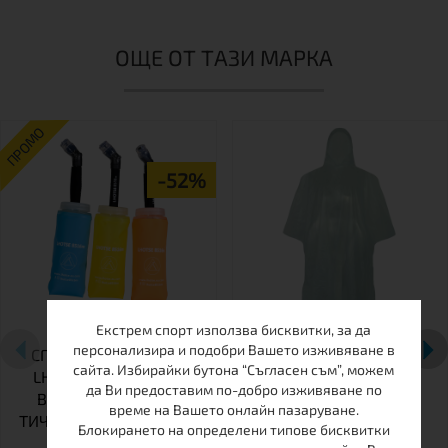
ОЩЕ ОТ ТАЗИ МАРКА
ПРОМО
-52%
Екстрем спорт използва бисквитки, за да
персонализира и подобри Вашето изживяване в
СГЪВАЕМА БУТИЛКА
ДЪЖДОБРАН LHOTSE
сайта. Избирайки бутона “Съгласен съм”, можем
LHOTSE ZUCCA SOFT
да Ви предоставим по-добро изживяване по
BOTTLE 350 ММ ЗА
време на Вашето онлайн пазаруване.
ТИЧАНЕ И КОЛОЕЗДЕНЕ
Блокирането на определени типове бисквитки