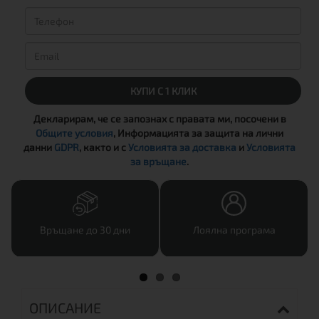
КУПИ С 1 КЛИК
Декларирам, че се запознах с правата ми, посочени в
Общите условия
, Информацията за защита на лични
данни
GDPR
, както и с
Условията за доставка
и
Условията
за връщане
.
Връщане до 30 дни
Лоялна програма
ОПИСАНИЕ