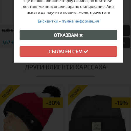
ще окаже влияние върху начина, по който Ви
доставяме персонализирано съдържание. Ако
искате да научите повече, моля, прочетете
Бисквитки - пълна информация
15,85 € / 31.00 лв.
ОТКАЗВАМ
7,67 € / 15.00 лв.
14,00 € / 27.38 лв.
Виж
Виж
СЪГЛАСЕН СЪМ
ДРУГИ КЛИЕНТИ ХАРЕСАХА
ПРОМО
ПРОМО
-30%
-19%