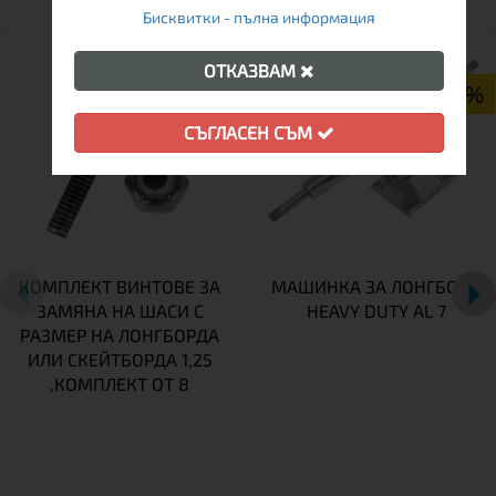
Бисквитки - пълна информация
ПРОМО
ОТКАЗВАМ
-14%
СЪГЛАСЕН СЪМ
КОМПЛЕКТ ВИНТОВЕ ЗА
МАШИНКА ЗА ЛОНГБОРД
ЗАМЯНА НА ШАСИ С
HEAVY DUTY AL 7
РАЗМЕР НА ЛОНГБОРДА
ИЛИ СКЕЙТБОРДА 1,25
,КОМПЛЕКТ ОТ 8