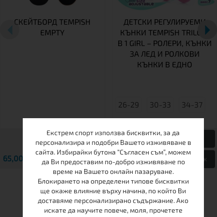
СКЕЙТБОРД TEMPISH
ДЕТСКИ РЕГУЛИРУЕМИ
EMPTY
КЪНКИ TEMPISH TRILO 4
В 1 GIRL – РОЛЕРИ, КЪНКИ
ЗА ЛЕД И РОЛКОВИ
КЪНКИ В ЕДНО
26-29
30-33
34-37
Екстрем спорт използва бисквитки, за да
персонализира и подобри Вашето изживяване в
сайта. Избирайки бутона “Съгласен съм”, можем
65,00 € / 127.13 лв.
69,00 € / 134.95 лв.
Виж
Виж
да Ви предоставим по-добро изживяване по
време на Вашето онлайн пазаруване.
Блокирането на определени типове бисквитки
ще окаже влияние върху начина, по който Ви
ДРУГИ КЛИЕНТИ ХАРЕСАХА
доставяме персонализирано съдържание. Ако
искате да научите повече, моля, прочетете