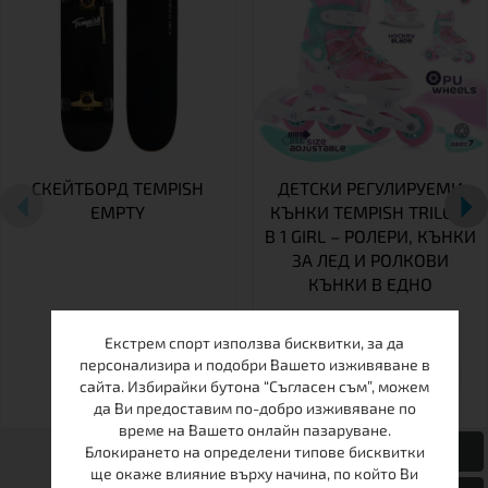
СКЕЙТБОРД TEMPISH
ДЕТСКИ РЕГУЛИРУЕМИ
EMPTY
КЪНКИ TEMPISH TRILO 4
В 1 GIRL – РОЛЕРИ, КЪНКИ
ЗА ЛЕД И РОЛКОВИ
КЪНКИ В ЕДНО
Екстрем спорт използва бисквитки, за да
персонализира и подобри Вашето изживяване в
26-29
30-33
34-37
сайта. Избирайки бутона “Съгласен съм”, можем
да Ви предоставим по-добро изживяване по
време на Вашето онлайн пазаруване.
Блокирането на определени типове бисквитки
ще окаже влияние върху начина, по който Ви