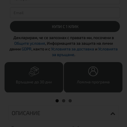
КУПИ С 1 КЛИК
Декларирам, че се запознах с правата ми, посочени в
Общите условия
, Информацията за защита на лични
данни
GDPR
, както и с
Условията за доставка
и
Условията
за връщане
.
Връщане до 30 дни
Лоялна програма
ОПИСАНИЕ