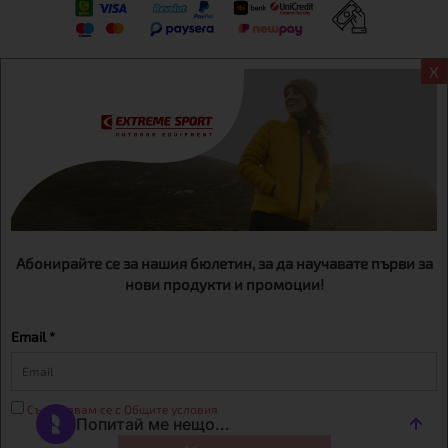
X
Информация
Екстрем спорт ЕООД, BG131452613, административен адрес
гр. София, Овча купел, ул.692, №12, офис 1, магазини
гр.София,бул. Дондуков 42, тел.:+359 895461012
Абонирайте се за нашия бюлетин, за да научавате първи за
нови продукти и промоции!
Email *
Съгласявам се с Общите условия