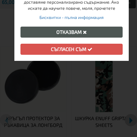
65,00 € / 127.13 лв.
69,00 € / 134.95 лв.
доставяме персонализирано съдържание. Ако
Виж
Виж
искате да научите повече, моля, прочетете
Бисквитки - пълна информация
ДРУГИ КЛИЕНТИ ХАРЕСАХА
ОТКАЗВАМ
СЪГЛАСЕН СЪМ
КРЪГЪЛ ПРОТЕКТОР ЗА
ШКУРКА ENUFF GRIPTAPE
РЪКАВИЦА ЗА ЛОНГБОРД
SHEETS