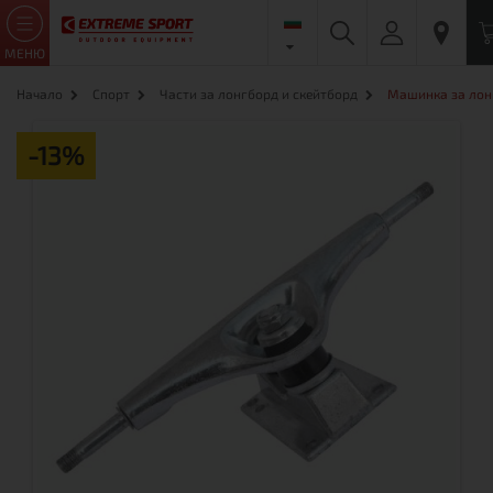
МЕНЮ
Начало
Спорт
Части за лонгборд и скейтборд
Машинка за лонг
-13%