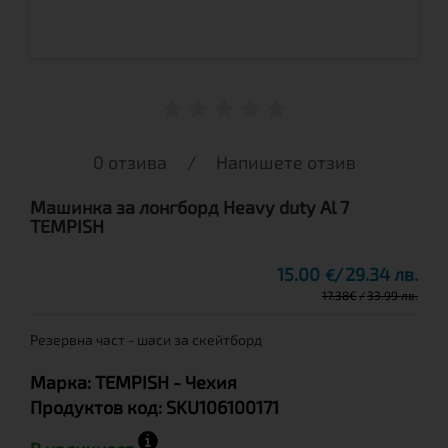
0 отзива
/
Напишете отзив
Машинка за лонгборд Heavy duty Al 7
TEMPISH
15.00
29.34 лв.
€
17.38
€
33.99 лв.
Резервна част - шаси за скейтборд
Марка:
TEMPISH
- Чехия
Продуктов код:
SKU106100171