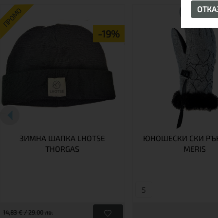
ОТК
ПРОМО
-19%
ЗИМНА ШАПКА LHOTSE
ЮНОШЕСКИ СКИ РЪ
THORGAS
MERIS
5
14,83 € / 29.00 лв.