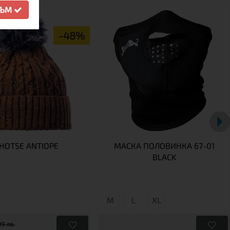
СЪМ
-48%
HOTSE ANTIOPE
МАСКА ПОЛОВИНКА 67-01
BLACK
М
L
XL
99 лв.