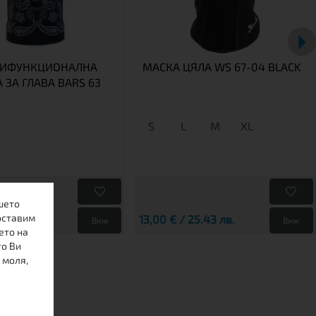
ТИФУНКЦИОНАЛНА
МАСКА ЦЯЛА WS 67-04 BLACK
 ЗА ГЛАВА BARS 63
S
L
М
XL
шето
оставим
5.65 лв.
13,00 € / 25.43 лв.
Виж
Виж
ето на
то Ви
 моля,