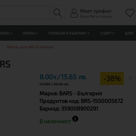
Моят профил
Вход/Регистрация
ЛЕКЛО
ОЧИЛА
ТУРИЗЪМ И КЪМПИНГ
СПОРТ
БЛОГ
Маска цяла WS 67-04 blue
ARS
8.00
15.65 лв.
-38%
€
13.00
€
25.43 лв.
Марка:
BARS
- България
Продуктов код:
BRS-1500005672
Баркод:
359008900291
В наличност