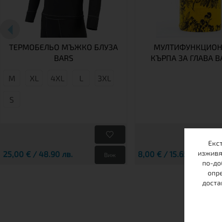
ТЕРМОБЕЛЬО МЪЖКО БЛУЗА
МУЛТИФУНКЦИОН
BARS
КЪРПА ЗА ГЛАВА B
М
XL
4XL
L
3XL
S
Екс
изживя
25,00 € / 48.90 лв.
8,00 € / 15.65 лв.
Виж
по-до
опре
доста