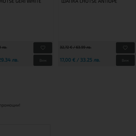
HOTSE GERI WHITE
ШАПКА LHOTSE ANTIOPE
1 лв.
32,72 € / 63.99 лв.
29.34 лв.
17,00 € / 33.25 лв.
Виж
Виж
 промоции!