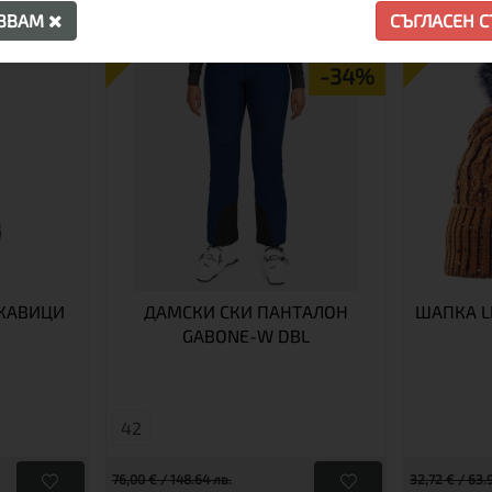
АЗВАМ
СЪГЛАСЕН 
ПРОМО
ПРОМО
-34%
КАВИЦИ
ДАМСКИ СКИ ПАНТАЛОН
ШАПКА L
GABONE-W DBL
42
76,00 € / 148.64 лв.
32,72 € / 63.