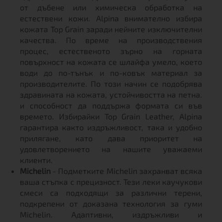
от дъбене или химическа обработка на
естествени кожи. Alpina внимателно избира
кожата Top Grain заради нейните изключителни
качества. По време на производствения
процес, естественото зърно на горната
повърхност на кожата се шлайфа умело, което
води до по-тънък и по-ковък материал за
производителите. По този начин се подобрява
здравината на кожата, устойчивостта на петна.
и способност да поддържа формата си във
времето. Избирайки Top Grain Leather, Alpina
гарантира както издръжливост, така и удобно
прилягане, като дава приоритет на
удовлетворението на нашите уважаеми
клиенти.
Michelin
- Подметките Michelin захранват всяка
ваша стъпка с прецизност. Тези леки каучукови
смеси са подходящи за различни терени,
подкрепени от доказана технология за гуми
Michelin. Адаптивни, издръжливи и