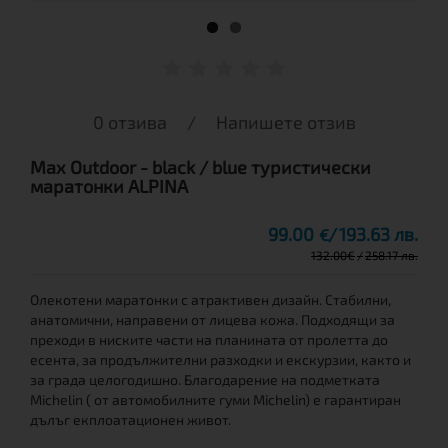
0 отзива
/
Напишете отзив
Max Outdoor - black / blue туристически
маратонки ALPINA
99.00
193.63 лв.
€
132.00
€
258.17 лв.
Олекотени маратонки с атрактивен дизайн. Стабилни,
анатомични, направени от лицева кожа. Подходящи за
преходи в ниските части на планината от пролетта до
есента, за продължителни разходки и екскурзии, както и
за града целогодишно. Благодарение на подметката
Michelin ( от автомобилните гуми Michelin) е гарантиран
дълъг екплоатационен живот.