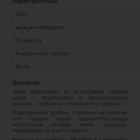
Характеристики:
Клас
външен материал
Подметка
Анатомично ходило
Тегло
Описание:
Леки маратонки от естествена лицева
кожа с атрактивен и функционален
дизайн - стабилни и анатомични обувки.
Издръжливи, удобни, стабилни на хлъзгав
или труден терен, водоотблъскваща
естествена лицева кожа, дишащи,
подходящи за дълго ходене.
Външната подметка Michelin е специално