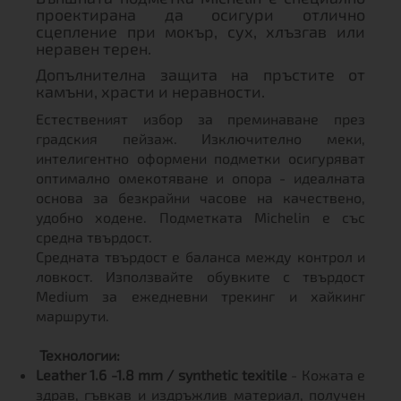
проектирана да осигури отлично
сцепление при мокър, сух, хлъзгав или
неравен терен.
Допълнителна защита на пръстите от
камъни, храсти и неравности.
Естественият избор за преминаване през
градския пейзаж. Изключително меки,
интелигентно оформени подметки осигуряват
оптимално омекотяване и опора - идеалната
основа за безкрайни часове на качествено,
удобно ходене. Подметката Michelin e със
средна твърдост.
Средната твърдост е баланса между контрол и
ловкост. Използвайте обувките с твърдост
Medium за ежедневни трекинг и хайкинг
маршрути.
Технологии:
Leather 1.6 -1.8 mm / synthetic texitile
- Кожата е
здрав, гъвкав и издръжлив материал, получен