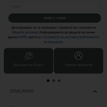
КУПИ С 1 КЛИК
Декларирам, че се запознах с правата ми, посочени в
Общите условия
, Информацията за защита на лични
данни
GDPR
, както и с
Условията за доставка
и
Условията
за връщане
.
Връщане до 30 дни
Лоялна програма
ОПИСАНИЕ