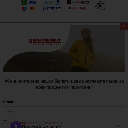
X
Информация
Екстрем спорт ЕООД, BG131452613, административен адрес
гр. София, Овча купел, ул.692, №12, офис 1, магазини
гр.София,бул. Дондуков 42, тел.:+359 895461012
Абонирайте се за нашия бюлетин, за да научавате първи за
нови продукти и промоции!
Email *
Съгласявам се с Общите условия