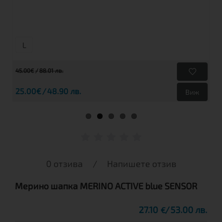
L
45.00€
88.01 лв.
25.00€
48.90 лв.
Виж
0 отзива
/
Напишете отзив
Мерино шапка MERINO ACTIVE blue SENSOR
27.10
53.00 лв.
€