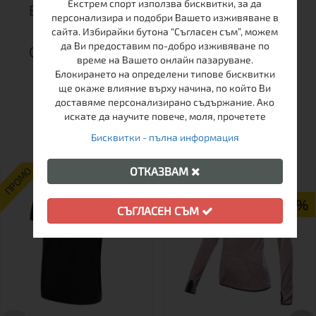
Екстрем спорт използва бисквитки, за да
ВРЪЩАНЕ
персонализира и подобри Вашето изживяване в
сайта. Избирайки бутона “Съгласен съм”, можем
да Ви предоставим по-добро изживяване по
ОТЗИВИ (0)
време на Вашето онлайн пазаруване.
Блокирането на определени типове бисквитки
ще окаже влияние върху начина, по който Ви
доставяме персонализирано съдържание. Ако
ОЩЕ ОТ ТАЗИ МАРКА
искате да научите повече, моля, прочетете
Бисквитки - пълна информация
ОТКАЗВАМ
ПРОМО
ПРОМО
-19%
-19%
СЪГЛАСЕН СЪМ