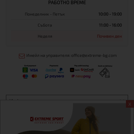
РАБОТНО ВРЕМЕ
Понеделник - Петък
10:00 - 19:00
Събота
11:00 - 16:00
Неделя
Почивен ден
Имейл на управителя: office@extreme-bg.com
Информация
X
Екстрем спорт ЕООД, BG131452613, административен адрес
гр. София, Овча купел, ул.692, №12, офис 1, магазини
гр.София,бул. Дондуков 42, тел.:+359 895461012