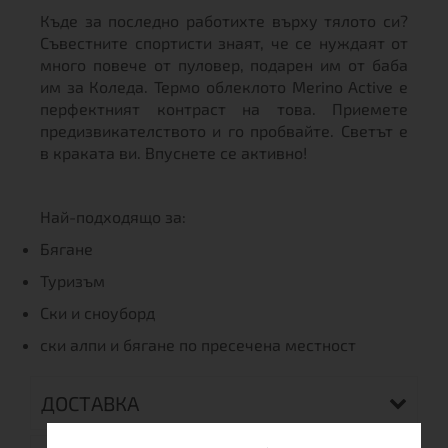
Къде за последно работихте върху тялото си?
Съвестните спортисти знаят, че се нуждаят от
много повече от пуловер, подарен им от баба
им за Коледа. Термо облеклото Merino Active е
перфектният контраст на това. Приемете
предизвикателството и го пробвайте. Светът е
в краката ви. Впуснете се активно!
Най-подходящо за:
Бягане
Туризъм
Ски и сноуборд
ски алпи и бягане по пресечена местност
ДОСТАВКА