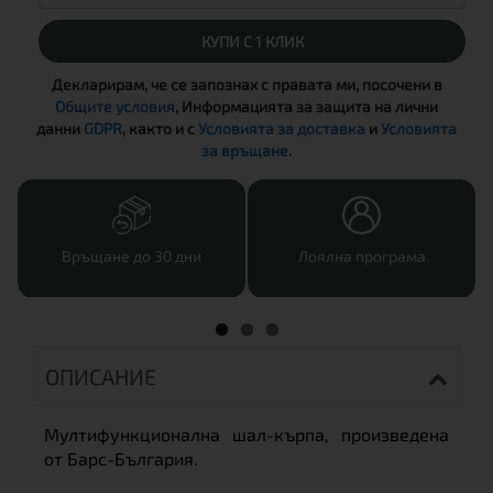
КУПИ С 1 КЛИК
Декларирам, че се запознах с правата ми, посочени в
Общите условия
, Информацията за защита на лични
данни
GDPR
, както и с
Условията за доставка
и
Условията
за връщане
.
Връщане до 30 дни
Лоялна програма
ОПИСАНИЕ
Mултифункционална шал-кърпа, произведена
от Барс-България.