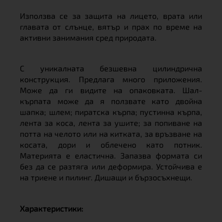
Използва се за защита на лицето, врата или
главата от слънце, вятър и прах по време на
активни занимания сред природата.
С уникалната безшевна цилиндрична
конструкция. Предлага много приложения.
Може да ги видите на опаковката. Шал-
кърпата може да я ползвате като двойна
шапка; шлем; пиратска кърпа; пустинна кърпа,
лента за коса, лента за ушите; за попиване на
потта на челото или на китката, за връзване на
косата, дори и облечено като потник.
Материята е еластична. Запазва формата си
без да се разтяга или деформира. Устойчива е
на триене и пилинг. Дишащи и бързосъхнещи.
Характеристики: