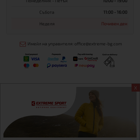
Понеделник - Петък
10:00 - 19:00
Събота
11:00 - 16:00
Неделя
Почивен ден
Имейл на управителя: office@extreme-bg.com
X
Информация
Екстрем спорт ЕООД, BG131452613, административен адрес
гр. София, Овча купел, ул.692, №12, офис 1, магазини
гр.София,бул. Дондуков 42, тел.:+359 895461012