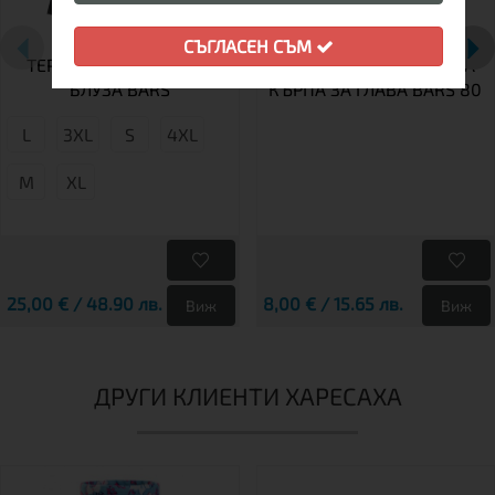
СЪГЛАСЕН СЪМ
ТЕРМОБЕЛЬО МЪЖКО
МУЛТИФУНКЦИОНАЛНА
БЛУЗА BARS
КЪРПА ЗА ГЛАВА BARS 80
L
3XL
S
4XL
М
XL
25,00 € / 48.90 лв.
8,00 € / 15.65 лв.
Виж
Виж
ДРУГИ КЛИЕНТИ ХАРЕСАХА