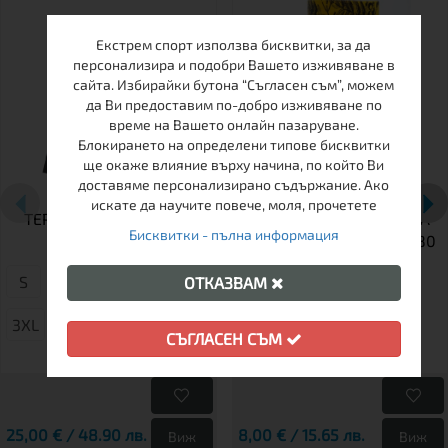
Екстрем спорт използва бисквитки, за да
персонализира и подобри Вашето изживяване в
сайта. Избирайки бутона “Съгласен съм”, можем
да Ви предоставим по-добро изживяване по
време на Вашето онлайн пазаруване.
Блокирането на определени типове бисквитки
ще окаже влияние върху начина, по който Ви
доставяме персонализирано съдържание. Ако
искате да научите повече, моля, прочетете
ТЕРМОБЕЛЬО МЪЖКО
МУЛТИФУНКЦИОНАЛНА
Бисквитки - пълна информация
БЛУЗА BARS
КЪРПА ЗА ГЛАВА BARS 80
S
М
XL
4XL
ОТКАЗВАМ
3XL
L
СЪГЛАСЕН СЪМ
25,00 € / 48.90 лв.
8,00 € / 15.65 лв.
Виж
Виж