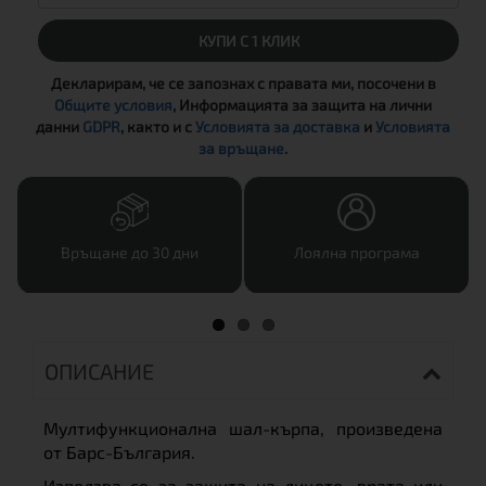
КУПИ С 1 КЛИК
Декларирам, че се запознах с правата ми, посочени в
Общите условия
, Информацията за защита на лични
данни
GDPR
, както и с
Условията за доставка
и
Условията
за връщане
.
Връщане до 30 дни
Лоялна програма
ОПИСАНИЕ
Мултифункционална шал-кърпа, произведена
от Барс-България.
Използва се за защита на лицето, врата или