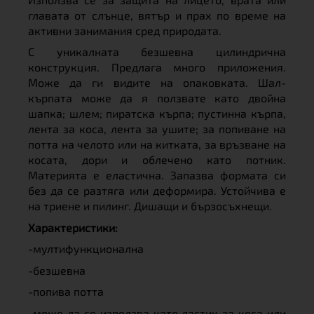
главата от слънце, вятър и прах по време на
активни занимания сред природата.
С уникалната безшевна цилиндрична
конструкция. Предлага много приложения.
Може да ги видите на опаковката. Шал-
кърпата може да я ползвате като двойна
шапка; шлем; пиратска кърпа; пустинна кърпа,
лента за коса, лента за ушите; за попиване на
потта на челото или на китката, за връзване на
косата, дори и облечено като потник.
Материята е еластична. Запазва формата си
без да се разтяга или деформира. Устойчива е
на триене и пилинг. Дишащи и бързосъхнещи.
Характеристики:
-мултифункционална
-безшевна
-попива потта
-може да се използва като ластик за коса или