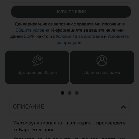
КУПИ С 1 КЛИК
Декларирам, че се запознах с правата ми, посочени в
Общите условия
, Информацията за защита на лични
данни
GDPR
, както и с
Условията за доставка
и
Условията
за връщане
.
Връщане до 30 дни
Лоялна програма
ОПИСАНИЕ
Мултифункционална шал-кърпа, произведена
от Барс-България.
Използва се за защита на лицето, врата или