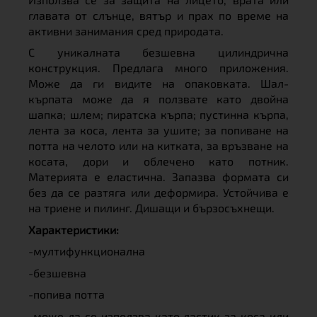
главата от слънце, вятър и прах по време на
активни занимания сред природата.
С уникалната безшевна цилиндрична
конструкция. Предлага много приложения.
Може да ги видите на опаковката. Шал-
кърпата може да я ползвате като двойна
шапка; шлем; пиратска кърпа; пустинна кърпа,
лента за коса, лента за ушите; за попиване на
потта на челото или на китката, за връзване на
косата, дори и облечено като потник.
Материята е еластична. Запазва формата си
без да се разтяга или деформира. Устойчива е
на триене и пилинг. Дишащи и бързосъхнещи.
Характеристики:
-мултифункционална
-безшевна
-попива потта
-може да се използва като ластик за коса или