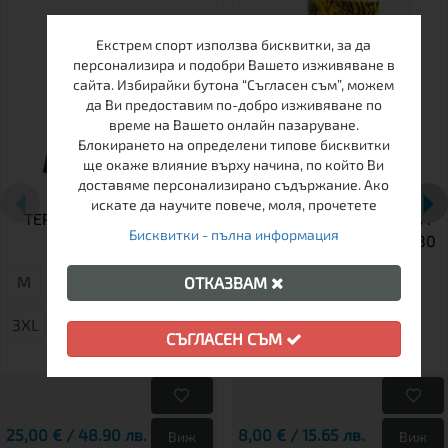
Екстрем спорт използва бисквитки, за да
персонализира и подобри Вашето изживяване в
сайта. Избирайки бутона “Съгласен съм”, можем
да Ви предоставим по-добро изживяване по
време на Вашето онлайн пазаруване.
Блокирането на определени типове бисквитки
ще окаже влияние върху начина, по който Ви
доставяме персонализирано съдържание. Ако
искате да научите повече, моля, прочетете
ТЕРМОБЕЛЬО МЪЖКО
МУЛТИФУНКЦИОНАЛНА
Бисквитки - пълна информация
БЛУЗА BARS
КЪРПА ЗА ГЛАВА BARS 80
М
XL
4XL
L
ОТКАЗВАМ
3XL
S
СЪГЛАСЕН СЪМ
25,00 € / 48.90 лв.
8,00 € / 15.65 лв.
Виж
Виж