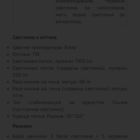
освобождаване. Червена
светлина за използване
като задна светлина за
велосипед.
Светлина и оптика
Цветна температура: Бяла
Оптика: TIR
Светлинен поток, лумени: 1100 lm
Светлинен поток (червена светлина), лумени:
230 lm
Разстояние на лъча, метри: 98 m
Разстояние на лъча (червена светлина), метри:
41 m
Тип стабилизация на яркостта: Пълна
(постоянна светлина)
Гореща точка: Разлив: 70°:120°
Режими
Брой режими: 5 бяла светлина + 5 червена