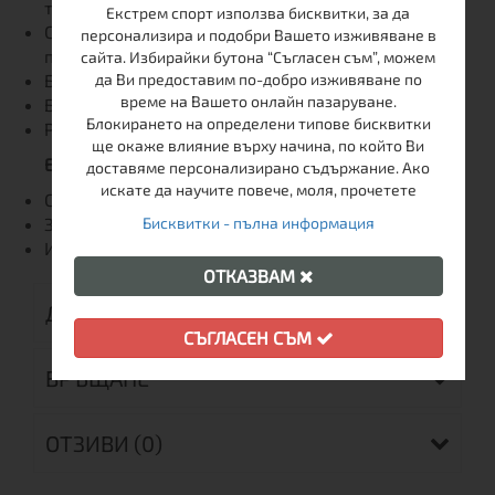
твърдо анодиране тип III 400HV
Екстрем спорт използва бисквитки, за да
Стандарт за водоустойчивост и
персонализира и подобри Вашето изживяване в
прахоустойчивост: IP68
сайта. Избирайки бутона “Съгласен съм”, можем
да Ви предоставим по-добро изживяване по
Безопасна дълбочина на потапяне: 10 м
време на Вашето онлайн пазаруване.
Безопасна височина на падане: 10 м
Блокирането на определени типове бисквитки
Работни температури: -25..+40 °C
ще окаже влияние върху начина, по който Ви
Електроника
доставяме персонализирано съдържание. Ако
искате да научите повече, моля, прочетете
Съвместимост с батерии: 1x18650 Li-Ion
Бисквитки - пълна информация
Защита от случайно включване: да
Индикация за ниско ниво на батерията: да
ОТКАЗВАМ
ДОСТАВКА
СЪГЛАСЕН СЪМ
ВРЪЩАНЕ
ОТЗИВИ (0)