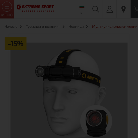
МЕНЮ
Начало
Туризъм и къмпинг
Челници
Мултиункционален челник
-15%