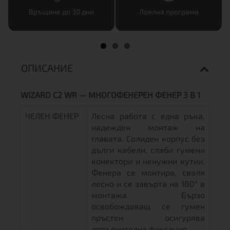
Връщане до 30 дни
Лоялна програма
ОПИСАНИЕ
WIZARD C2 WR — МНОГОФЕНЕРЕН ФЕНЕР 3 В 1
ЧЕЛЕН ФЕНЕР
Лесна работа с една ръка,
надежден монтаж на
главата. Солиден корпус без
дълги кабели, слаби гумени
конектори и ненужни кутии.
Фенера се монтира, сваля
лесно и се завърта на 180° в
монтажа. Бързо
освобождаващ се гумен
пръстен осигурява
допълнителна фиксация.