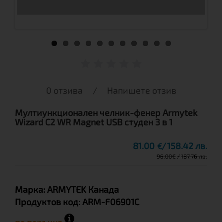
0 отзива
/
Напишете отзив
Мултиункционален челник-фенер Armytek
Wizard C2 WR Magnet USB студен 3 в 1
81.00
158.42 лв.
€
96.00
€
187.76 лв.
Марка:
ARMYTEK
Канада
Продуктов код:
ARM-F06901C