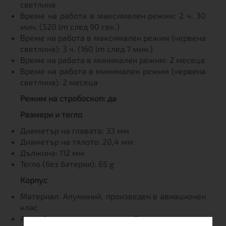
светлина
Време на работа в максимален режим: 2 ч. 30
мин. (520 lm след 90 сек.)
Време на работа в максимален режим (червена
светлина): 3 ч. (160 lm след 7 мин.)
Време на работа в минимален режим: 2 месеца
Време на работа в минимален режим (червена
светлина): 2 месеца
Режим на стробоскоп: да
Размери и тегло
Диаметър на главата: 33 мм
Диаметър на тялото: 20,4 мм
Дължина: 112 мм
Тегло (без батерия): 65 g
Корпус
Материал: Алуминий, произведен в авиационен
клас
Антиабразивно покритие: Висококачествено