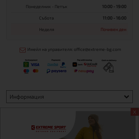
Понеделник - Петък
10:00 - 19:00
Събота
11:00 - 16:00
Неделя
Почивен ден
Имейл на управителя: office@extreme-bg.com
Информация
X
Екстрем спорт ЕООД, BG131452613, административен адрес
гр. София, Овча купел, ул.692, №12, офис 1, магазини
гр.София,бул. Дондуков 42, тел.:+359 895461012