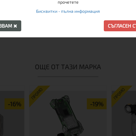
прочетете
Бисквитки - пълна информация
АЗВАМ
СЪГЛАСЕН 
ОЩЕ ОТ ТАЗИ МАРКА
ПРОМО
ПРОМО
-16%
-19%