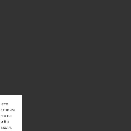
шето
оставим
ето на
то Ви
 моля,