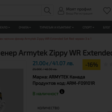
Моят профил
Вход/Регистрация
ЛЕКЛО
ОЧИЛА
ТУРИЗЪМ И КЪМПИНГ
СПОРТ
БЛОГ
 челник-фенер Armytek Zippy WR Extended Set Red червен 3 в 1
ер Armytek Zippy WR Extended 
21.00
41.07 лв.
-16%
€
25.00
€
48.90 лв.
Марка:
ARMYTEK
Канада
Продуктов код:
ARM-F09101R
В наличност
КОЛИЧЕСТВО