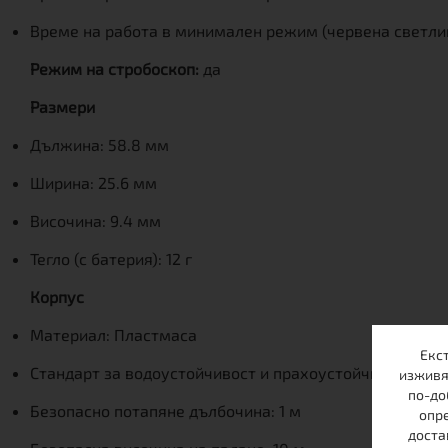
Време на работа в минимален режим (червена светлин
Режим на стробоскоп:
да
Размери
Дължина: 58.8 мм
Ширина: 25.6 мм
Височина: 9.4 мм
Тегло (с батерия): 12 г
Корпус
Материал: Пластмаса
Екс
Стандарт за водоустойчивост и прахоустойчивост: IP6
изживя
по-до
Безопасно потапяне дълбочина: 1 м
опре
доста