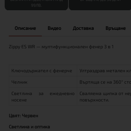
99ЛВ.
Описание
Видео
Доставка
Връщане
Zippy ES WR — мултифункционален фенер 3 в 1
Ключодържател с фенерче
Ултраздрав метален кл
Челник
Въртяща се на 360° ст
Светлина за ежедневно
Сваляема щипка от не
носене
повърхности.
Цвят: Червен
Светлина и оптика