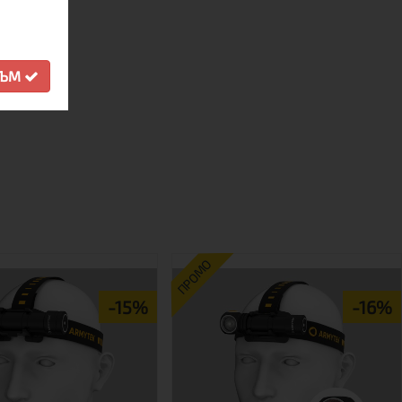
СЪМ
ПРОМО
-15%
-16%