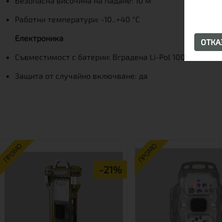
Безопасна височина на падане: 10 м
Работни температури: -10..+40 °C
Електроника
ОТК
Съвместимост с батерии: Вградена Li-Pol 100 mAh
Защита от случайно включване: да
ПРОМО
ПРОМО
-21%