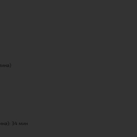
лина)
на): 34 мин