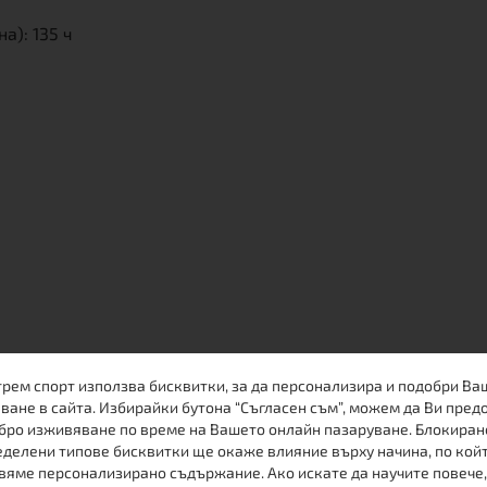
а): 135 ч
трем спорт използва бисквитки, за да персонализира и подобри Ва
7
ване в сайта. Избирайки бутона “Съгласен съм”, можем да Ви пред
бро изживяване по време на Вашето онлайн пазаруване. Блокиран
делени типове бисквитки ще окаже влияние върху начина, по кой
вяме персонализирано съдържание. Ако искате да научите повече,