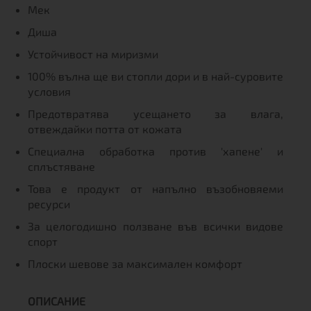
Мек
Диша
Устойчивост на миризми
100% вълна ще ви стопли дори и в най-суровите
условия
Предотвратява усещането за влага,
отвеждайки потта от кожата
Специална обработка против 'хапене' и
сплъстяване
Това е продукт от напълно възобновяеми
ресурси
За целогодишно ползване във всички видове
спорт
Плоски шевове за максимален комфорт
ОПИСАНИЕ