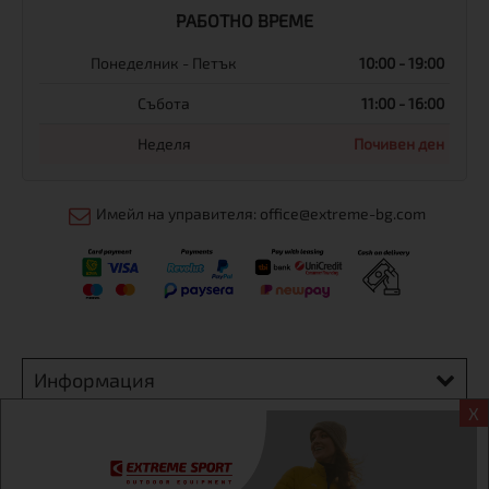
РАБОТНО ВРЕМЕ
Понеделник - Петък
10:00 - 19:00
Събота
11:00 - 16:00
Неделя
Почивен ден
Имейл на управителя: office@extreme-bg.com
Информация
X
Екстрем спорт ЕООД, BG131452613, административен адрес
гр. София, Овча купел, ул.692, №12, офис 1, магазини
гр.София,бул. Дондуков 42, тел.:+359 895461012