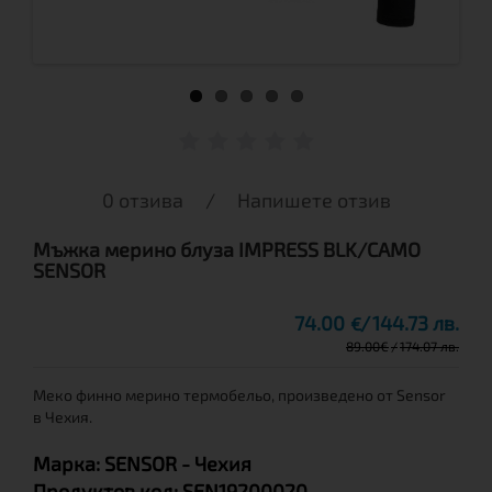
0 отзива
/
Напишете отзив
Мъжка мерино блуза IMPRESS BLK/CAMO
SENSOR
74.00
144.73 лв.
€
89.00
€
174.07 лв.
Меко финно мерино термобельо, произведено от Sensor
в Чехия.
Марка:
SENSOR
- Чехия
Продуктов код:
SEN19200020