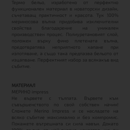
Термо бельо, изработено от перфектно
функционален материал в новаторски дизайн,
съчетаващ практичност и красота. Тук 100%
мериносова вълна придобива изключителни
свойства благодарение на уникален
производствен процес. Полиуретановият слой,
положен върху фино плетената вълна,
предотвратява неприятното хапане при
изпотяване, а също така предпазва бельото от
изцапване. Перфектният избор за всякакъв вид
събитие.
МАТЕРИАЛ
МЕРИНО impress
Не вървете с тълпата. Вървете към
съвършенството по свой собствен начин!
Сложете Merino Impress и се насладете на
всяко събитие максимално и без компромис.
Покажете вътрешната си сила навън. Докато
100% вълна от най-високо качество ще ви