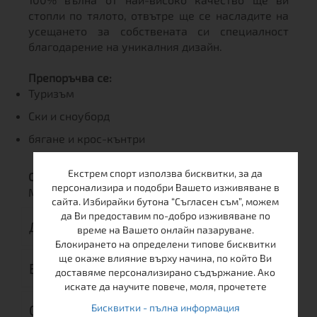
стопли по тялото, отвътре ще се насладите на
усещането за собствената си специалност
благодарение на уникалния дизайн.
Препоръчва се:
Туризъм
Ски и сноуборд
бягане и крос-кънтри
Екстрем спорт използва бисквитки, за да
СЕРИЯ МАТЕРИАЛ
персонализира и подобри Вашето изживяване в
Merino Impress
сайта. Избирайки бутона “Съгласен съм”, можем
да Ви предоставим по-добро изживяване по
ДОСТАВКА
време на Вашето онлайн пазаруване.
Блокирането на определени типове бисквитки
ще окаже влияние върху начина, по който Ви
ВРЪЩАНЕ
доставяме персонализирано съдържание. Ако
искате да научите повече, моля, прочетете
Бисквитки - пълна информация
ОТЗИВИ (0)