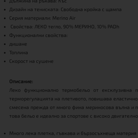
Дължина на ръкава: Къс
Дизайн на тениската: Свободна кройка с щампа
Серия материали: Merino Air
Свойства: ЛЕКО тегло, 90% МЕРИНО, 10% PADh
Функционални свойства:
дишане
Топлина
Скорост на сушене
Описание:
Леко функционално термобельо от ексклузивна п
терморегулацията на плетивото, повишава еластичнос
смесена прежда от много фина мериносова вълна и п
това бельо е идеално за спортове с високо двигателн
Много лека плетка, гъвкава и бързосъхнеща материя