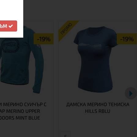
ПРОМО
СЪМ
-19%
-19%
 МЕРИНО СУИЧЪР С
ДАМСКА МЕРИНО ТЕНИСКА
АР MERINO UPPER
HILLS RBLU
DOORS MINT BLUE
S