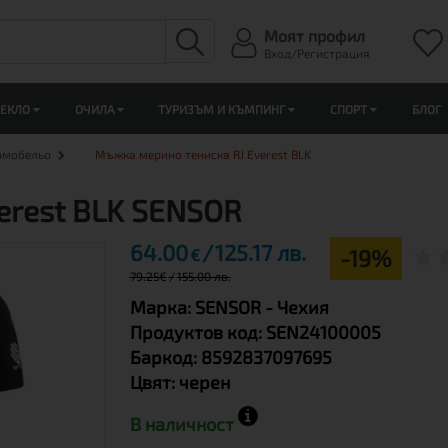
Моят профил
Вход/Регистрация
ЛЕКЛО
ОЧИЛА
ТУРИЗЪМ И КЪМПИНГ
СПОРТ
БЛОГ
рмобельо
Мъжка мерино тениска RJ Everest BLK
erest BLK SENSOR
64.00
125.17 лв.
-19%
€
79.25
€
155.00 лв.
Марка:
SENSOR
- Чехия
Продуктов код:
SEN24100005
Баркод:
8592837097695
Цвят:
черен
В наличност