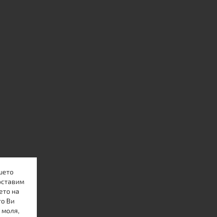
шето
оставим
ето на
то Ви
 моля,