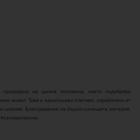
е придадено на щипка полиамид, което подобрява
ния живот. Това е еднолицево плетиво, изработено от
ки шевове. Благодарение на бързосъхнещата материя,
. #сензормерино