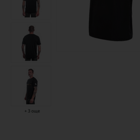
+
3
още