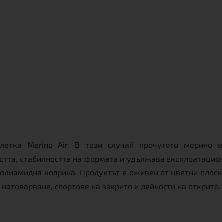
летка Merino Air. В този случай прочутото мерино 
тта, стабилността на формата и удължава експлоатацион
олиамидна коприна. Продуктът е оживен от цветни плос
о натоварване, спортове на закрито и дейности на открито