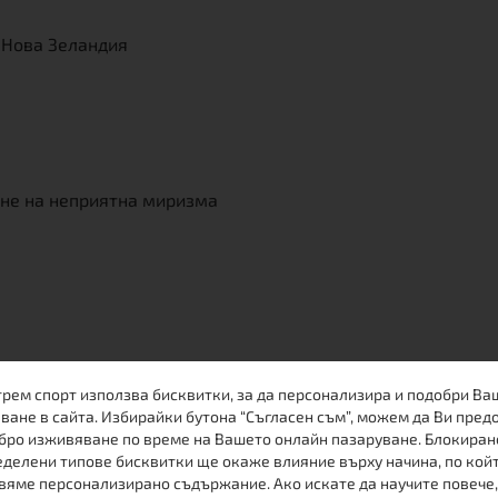
 Нова Зеландия
не на неприятна миризма
трем спорт използва бисквитки, за да персонализира и подобри Ва
ване в сайта. Избирайки бутона “Съгласен съм”, можем да Ви пред
бро изживяване по време на Вашето онлайн пазаруване. Блокиран
делени типове бисквитки ще окаже влияние върху начина, по кой
вяме персонализирано съдържание. Ако искате да научите повече,