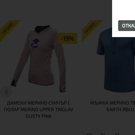
ПРОМО
ПРОМО
ОТК
-19%
ДАМСКИ МЕРИНО СУИЧЪР С
МЪЖКА МЕРИНО Т
ПОЛАР MERINO UPPER TRIGLAV
EARTH RBLU
DUSTY PINK
2XL
XL
М