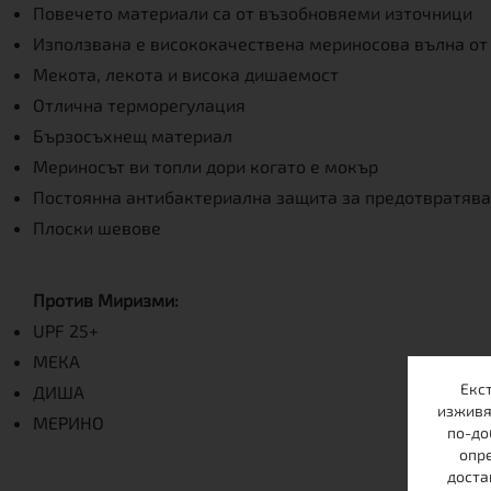
Повечето материали са от възобновяеми източници
Използвана е висококачествена мериносова вълна от
Мекота, лекота и висока дишаемост
Отлична терморегулация
Бързосъхнещ материал
Мериносът ви топли дори когато е мокър
Постоянна антибактериална защита за предотвратява
Плоски шевове
Против Миризми:
UPF 25+
МЕКА
Екс
ДИША
изживя
МЕРИНО
по-до
опре
доста