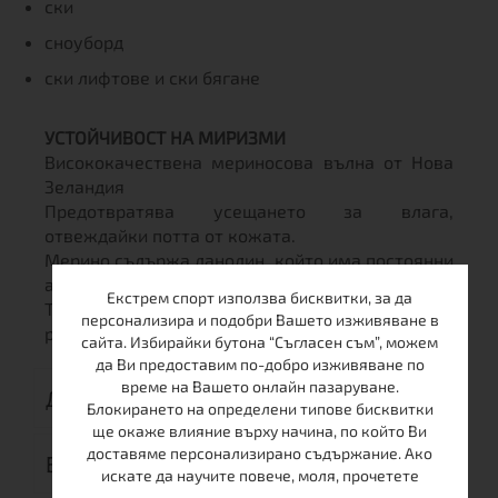
ски
сноуборд
ски лифтове и ски бягане
УСТОЙЧИВОСТ НА МИРИЗМИ
Висококачествена мериносова вълна от Нова
Зеландия
Предотвратява усещането за влага,
отвеждайки потта от кожата.
Мерино съдържа ланолин, който има постоянни
антибактериални свойства.
Екстрем спорт използва бисквитки, за да
Това е продукт от напълно възобновяеми
персонализира и подобри Вашето изживяване в
ресурси..
сайта. Избирайки бутона “Съгласен съм”, можем
да Ви предоставим по-добро изживяване по
време на Вашето онлайн пазаруване.
ДОСТАВКА
Блокирането на определени типове бисквитки
ще окаже влияние върху начина, по който Ви
доставяме персонализирано съдържание. Ако
ВРЪЩАНЕ
искате да научите повече, моля, прочетете