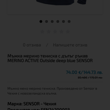
0 отзива
/
Напишете отзив
Мъжка мерино тениска с дълъг ръкав
MERINO ACTIVE Outside deep blue SENSOR
74.00
144.73 лв.
€
89.48
€
175.01 лв.
Мъжко меко мерино тениска. Произведено от Sensor в
Чехия с новозеландска вълна.
Марка:
SENSOR
- Чехия
Продуктов код:
SEN24200003