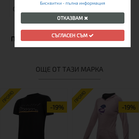
Бисквитки - пълна информация
ОТЗИВИ (0)
ОТКАЗВАМ
СЪГЛАСЕН СЪМ
ПРЕПОРЪЧВАМЕ ВИ СЪЩО:
ОЩЕ ОТ ТАЗИ МАРКА
ПРОМО
ПРОМО
-19%
-19%