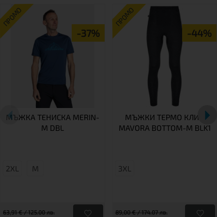
ПРОМО
ПРОМО
-37%
-44%
МЪЖКА ТЕНИСКА MERIN-
МЪЖКИ ТЕРМО КЛИН
M DBL
MAVORA BOTTOM-M BLK1
2XL
M
3XL
63,91 € / 125.00 лв.
89,00 € / 174.07 лв.