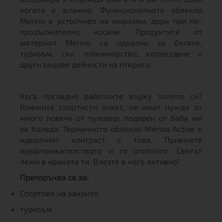
когато е влажна. Функционалното облекло
Merino е устойчиво на миризми, дори при по-
продължително носене. Продуктите от
материал Merino са идеални за бягане,
туризъм, ски, планинарство, колоездене и
други видове дейности на открито.
Кога последно работихте върху тялото си?
Големите спортисти знаят, че имат нужда от
много повече от пуловер, подарен от баба им
за Коледа. Термичното облекло Merino Active е
идеалният контраст с това. Приемете
предизвикателството и го опитайте. Светът
лежи в краката ти. Влезте в него активно!
Препоръчва се за:
Спортове на закрито
туризъм