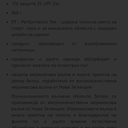
UV защита 25 UPF 25+
160 г
PT - Performance Tee - широка тениска както за
спорт, така и за ежедневно облекло с модерен
дизайн на щампи
продукт, произведен от възобновяеми
източници
прозрачни и дълги прежди абсорбират и
пренасят влагата по естествен път
нашата мериносова вълна е много приятна на
допир бельо, изработено от висококачествена
мериносова вълна от Нова Зеландия
Функционалното вълнено облекло Sensor се
произвежда от висококачествена мериносова
вълна от Нова Зеландия. Мериносовата вълна е
много приятна на тялото, а благодарение на
фините си и дълги влакна естествено
абсорбира и отвежда влагата и ви топли дори