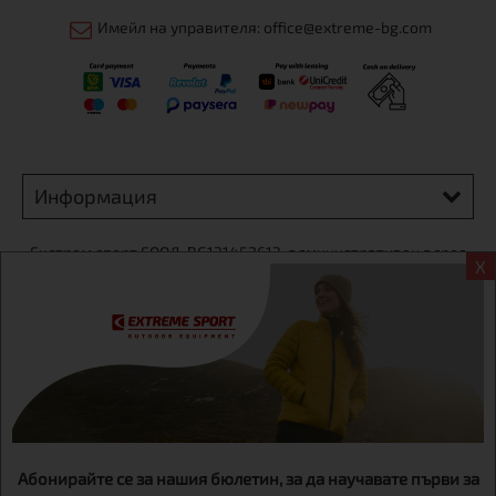
Имейл на управителя: office@extreme-bg.com
Информация
Екстрем спорт ЕООД, BG131452613, административен адрес
X
гр. София, Овча купел, ул.692, №12, офис 1, магазини
гр.София,бул. Дондуков 42, тел.:+359 895461012
Абонирайте се за нашия бюлетин, за да научавате първи за