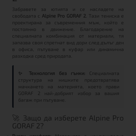
Забравете за ютията и се насладете на
свободата с
Alpine Pro GORAF 2
. Тази тениска е
проектирана за съвременния мъж, който е
постоянно в движение. Благодарение на
специалната комбинация от материали, тя
запазва своя спретнат вид дори след дълъг ден
в офиса, пътуване в куфар или динамична
разходка сред природата.
✨ Технология без гънки:
Специалната
структура на нишките предотвратява
мачкането на материята, което прави
GORAF 2 най-добрият избор за вашия
багаж при пътуване.
🚀 Защо да изберете Alpine Pro
GORAF 2?
Висок комфорт:
Материята е изключително