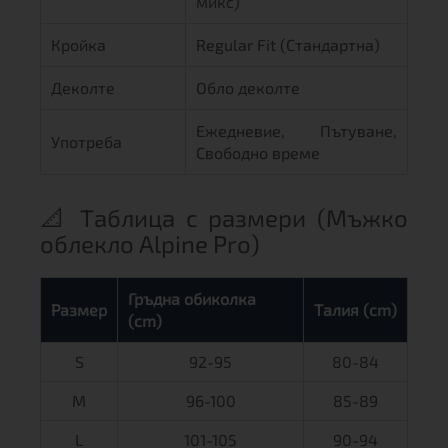
микс)
Кройка
Regular Fit (Стандартна)
Деколте
Обло деколте
Ежедневие, Пътуване,
Употреба
Свободно време
📐 Таблица с размери (Мъжко
облекло Alpine Pro)
Гръдна обиколка
Размер
Талия (cm)
(cm)
S
92-95
80-84
M
96-100
85-89
L
101-105
90-94