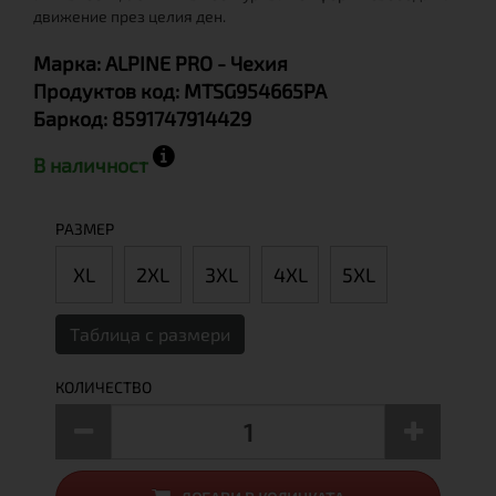
движение през целия ден.
Марка:
ALPINE PRO
- Чехия
Продуктов код:
MTSG954665PA
Баркод:
8591747914429
В наличност
РАЗМЕР
XL
2XL
3XL
4XL
5XL
Таблица с размери
КОЛИЧЕСТВО