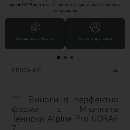
данни
GDPR
, както и с
Условията за доставка
и
Условията
за връщане
.
Връщане до 30 дни
Лоялна програма
ОПИСАНИЕ
👕 Винаги в перфектна
форма с Мъжката
Тениска Alpine Pro GORAF
2