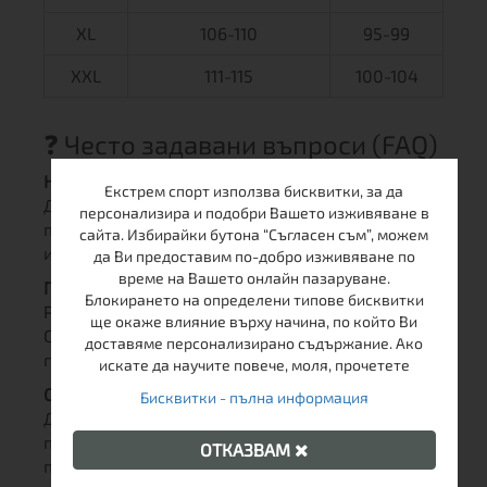
XL
106-110
95-99
XXL
111-115
100-104
❓ Често задавани въпроси (FAQ)
Наистина ли тениската не се мачка?
Екстрем спорт използва бисквитки, за да
Да, благодарение на добавения полиестер към
персонализира и подобри Вашето изживяване в
памука, материята е силно устойчива на гънки
сайта. Избирайки бутона “Съгласен съм”, можем
и запазва формата си дори след часове носене.
да Ви предоставим по-добро изживяване по
време на Вашето онлайн пазаруване.
Подходяща ли е за пране в пералня?
Блокирането на определени типове бисквитки
Разбира се. Препоръчваме пране на 30-40°C.
ще окаже влияние върху начина, по който Ви
След изпиране просто я прострете и тя ще бъде
доставяме персонализирано съдържание. Ако
готова за носене без нужда от гладене.
искате да научите повече, моля, прочетете
Спазва ли стандартната номерация?
Бисквитки - пълна информация
Да, кройката Regular Fit е стандартна. Ако
предпочитате по-свободно усещане, можете да
ОТКАЗВАМ
поръчате вашия обичаен размер.