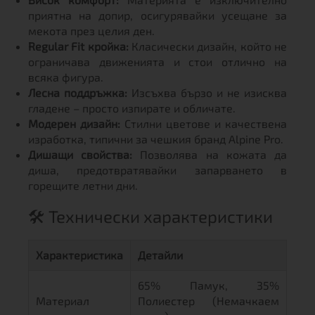
приятна на допир, осигурявайки усещане за
мекота през целия ден.
Regular Fit кройка:
Класически дизайн, който не
ограничава движенията и стои отлично на
всяка фигура.
Лесна поддръжка:
Изсъхва бързо и не изисква
гладене – просто изпирате и обличате.
Модерен дизайн:
Стилни цветове и качествена
изработка, типични за чешкия бранд Alpine Pro.
Дишащи свойства:
Позволява на кожата да
диша, предотвратявайки запарването в
горещите летни дни.
🛠️ Технически характеристики
Характеристика
Детайли
65% Памук, 35%
Материал
Полиестер (Немачкаем