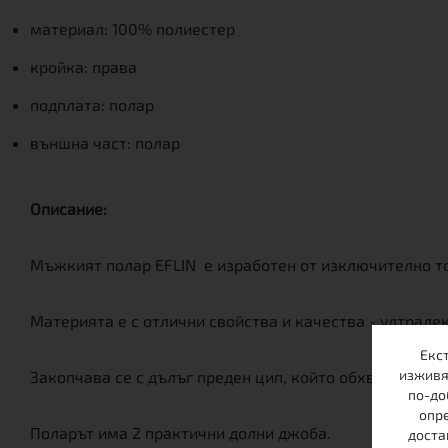
материал: 100% полиестер
кройка: права
подплата: полар
външна част: полар
Описание:
Мъжкият полар EFLIN е изработен от изключително т
Материята е с отлични свойства и качества - ултрале
Екс
изживя
Закопчава се с дълъг преден цип, който обхваща и ц
по-до
опре
Поларът има 2 практични долни джоба.
доста