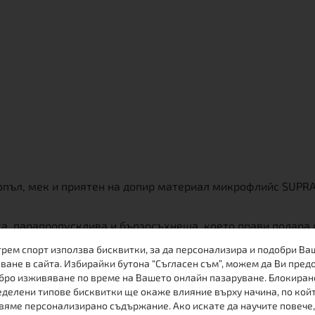
опъл, мек и приятен на допир материал микрофлийс SUPR
ка, парапропусклива и бързосъхнеща, което прави полара 
трем спорт използва бисквитки, за да персонализира и подобри Ва
ване в сайта. Избирайки бутона “Съгласен съм”, можем да Ви пред
ялата яка за оптимален температурен комфорт при по-студ
бро изживяване по време на Вашето онлайн пазаруване. Блокиран
делени типове бисквитки ще окаже влияние върху начина, по кой
вяме персонализирано съдържание. Ако искате да научите повече,