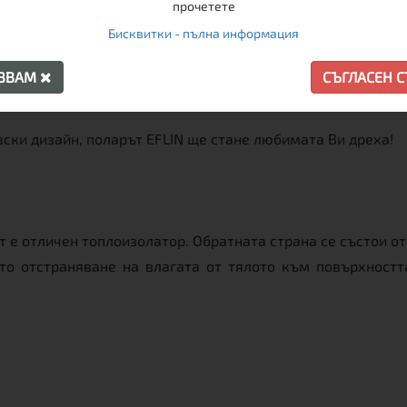
прочетете
Бисквитки - пълна информация
АЗВАМ
СЪГЛАСЕН 
 колоездене, планински туризъм или ски, както и за обича
ски дизайн, поларът EFLIN ще стане любимата Ви дреха!
т е отличен топлоизолатор. Обратната страна се състои о
то отстраняване на влагата от тялото към повърхност