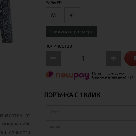
РАЗМЕР
М
XL
Таблица с размери
КОЛИЧЕСТВО
ПОРЪЧКА С 1 КЛИК
зработен от
 микрофлийс
ни дейности