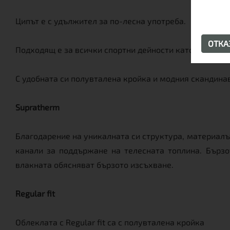
Ципът е с удължител за по-лесна употреба.
ОТК
Подходящ е за всички спортни дейности като джогинг,
С удобната си полувталена кройка и модния скандинав
Supratherm
Благодарение на уникалната си структура, материалъ
канали за поддържане на телесната топлина. Бързо
влакната обясняват бързото изсъхване.
Regular fit
Облеклата с Regular fit са с полувталена кройка