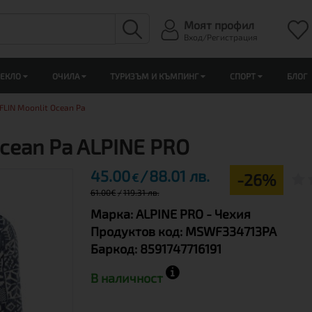
Моят профил
Вход/Регистрация
ЛЕКЛО
ОЧИЛА
ТУРИЗЪМ И КЪМПИНГ
СПОРТ
БЛОГ
LIN Moonlit Ocean Pa
cean Pa ALPINE PRO
45.00
88.01 лв.
-26%
€
61.00
€
119.31 лв.
Марка:
ALPINE PRO
- Чехия
Продуктов код:
MSWF334713PA
Баркод:
8591747716191
В наличност