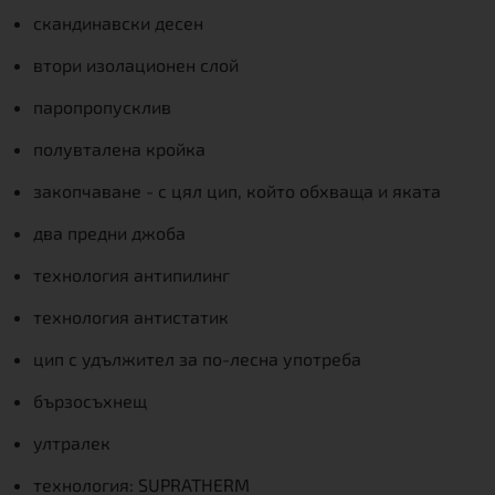
скандинавски десен
втори изолационен слой
паропропусклив
полувталена кройка
закопчаване - с цял цип, който обхваща и яката
два предни джоба
технология антипилинг
технология антистатик
цип с удължител за по-лесна употреба
бързосъхнещ
ултралек
технология: SUPRATHERM