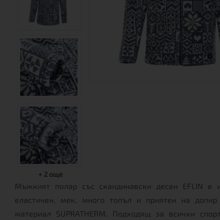
+
2
още
Мъжкият полар със скандинавски десен EFLIN е и
еластичен, мек, много топъл и приятен на допир
материал SUPRATHERM. Подходящ за всички спорт