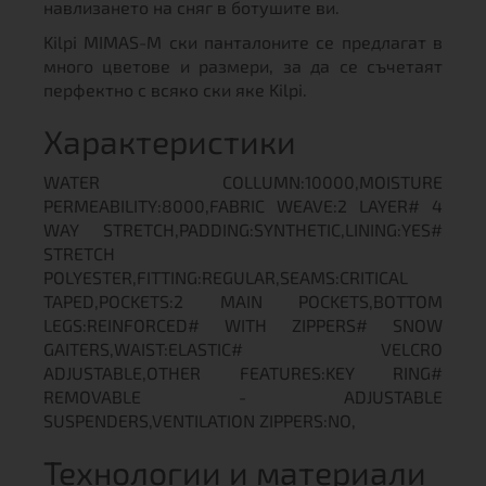
навлизането на сняг в ботушите ви.
Kilpi MIMAS-M ски панталоните се предлагат в
много цветове и размери, за да се съчетаят
перфектно с всяко ски яке Kilpi.
Характеристики
WATER COLLUMN:10000,MOISTURE
PERMEABILITY:8000,FABRIC WEAVE:2 LAYER# 4
WAY STRETCH,PADDING:SYNTHETIC,LINING:YES#
STRETCH
POLYESTER,FITTING:REGULAR,SEAMS:CRITICAL
TAPED,POCKETS:2 MAIN POCKETS,BOTTOM
LEGS:REINFORCED# WITH ZIPPERS# SNOW
GAITERS,WAIST:ELASTIC# VELCRO
ADJUSTABLE,OTHER FEATURES:KEY RING#
REMOVABLE - ADJUSTABLE
SUSPENDERS,VENTILATION ZIPPERS:NO,
Технологии и материали