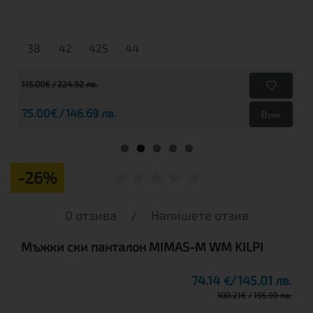
38
42
42S
44
115.00€
224.92 лв.
75.00€
146.69 лв.
Виж
-26%
0 отзива
/
Напишете отзив
Мъжки ски панталон MIMAS-M WM KILPI
74.14
145.01 лв.
€
100.21
€
195.99 лв.