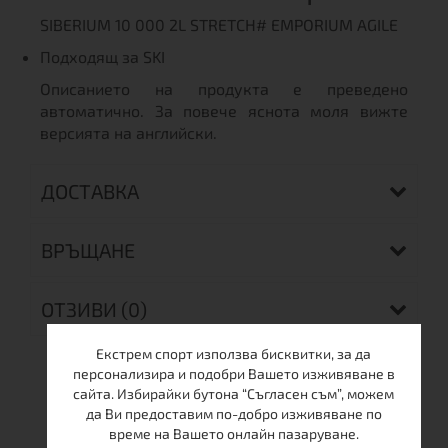
SIBERIUM 10 000 2L STRETCH# EMPORIUM AGILE
Подходящ за SKI
Описанието на продукта е преведено
автоматично. За повече яснота моля вижте
версията на английски.
ДОСТАВКА
ВРЪЩАНЕ
ОТЗИВИ (0)
Екстрем спорт използва бисквитки, за да
персонализира и подобри Вашето изживяване в
сайта. Избирайки бутона “Съгласен съм”, можем
ОЩЕ ОТ ТАЗИ МАРКА
да Ви предоставим по-добро изживяване по
време на Вашето онлайн пазаруване.