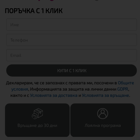
ПОРЪЧКА С 1 КЛИК
КУПИ С 1 КЛИК
Декларирам, че се запознах с правата ми, посочени в
Общите
условия
, Информацията за защита на лични данни
GDPR
,
както и с
Условията за доставка
и
Условията за връщане
.
Връщане до 30 дни
Лоялна програма