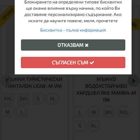
Блокирането на определени типове бисквитки
ще окаже влияние върху начина, по който Ви
ПРОМО
ПРОМО
доставяме персонализирано съдържание. Ако
искате да научите повече, моля, прочетете
-35%
-47%
Бисквитки - пълна информация
ОТКАЗВАМ
СЪГЛАСЕН СЪМ
МЪЖКИ ТУРИСТИЧЕСКИ
МЪЖКО
ПАНТАЛОН LIGNE-M VM
ВОДОУСТОЙЧИВО
ХАРДШЕЛ ЯКЕ MAMBA-M
XXL
3XL
S
XL
YM
M
L
L
М
3XL
XXL
S
XL