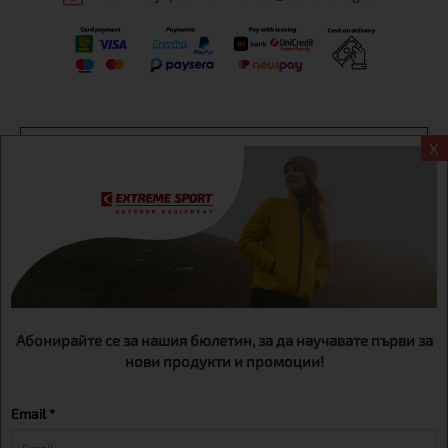
Информация
X
Екстрем спорт ЕООД, BG131452613, административен адрес
гр. София, Овча купел, ул.692, №12, офис 1, магазини
гр.София,бул. Дондуков 42, тел.:+359 895461012
Абонирайте се за нашия бюлетин, за да научавате първи за
нови продукти и промоции!
Email *