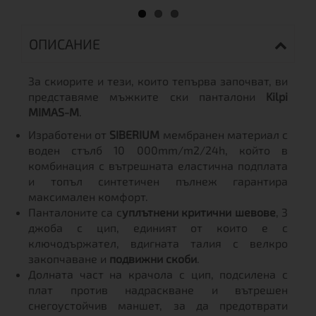
ОПИСАНИЕ
За скиорите и тези, които тепърва започват, ви
представяме мъжките ски панталони
Kilpi
MIMAS-M
.
Изработени от
SIBERIUM
мембранен материал с
воден стълб 10 000mm/m2/24h, който в
комбинация с вътрешната еластична подплата
и топъл синтетичен пълнеж гарантира
максимален комфорт.
Панталоните са с
уплътнени критични шевове
, 3
джоба с цип, единият от които е с
ключодържател, вдигната талия с велкро
закопчаване и
подвижни скоби
.
Долната част на крачола с цип, подсилена с
плат против надраскване и вътрешен
снегоустойчив маншет, за да предотврати